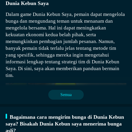
Dunia Kebun Saya
PAKAIAN Ada koleksi terbaru di toko pakaian! Gaun
putri, topi panama, tas rantai... Barang-barang terlaris
Dalam game Dunia Kebun Saya, pemain dapat mengelola
sedang dijual. Mana yang kamu suka? Ayo cepat coba!
bunga dan mengundang teman untuk menanam dan
Jika kamu lelah berbelanja, istirahatlah di lounge! Apa
mengelola bersama. Hal ini dapat meningkatkan
yang bisa dilakukan jika bosan? Kamu bisa membaca
kekuatan ekonomi kedua belah pihak, serta
majalah fashion! KOTA MAKANAN KHUSUS Dari
memungkinkan pembagian jumlah pesanan. Namun,
mana baunya ayam panggang itu berasal? Itu dari
banyak pemain tidak terlalu jelas tentang metode tim
restoran musik! Ayo pesan ayam panggang dan jus
yang spesifik, sehingga mereka ingin mengetahui
sayuran. Nikmati makan malammu sambil
informasi lengkap tentang strategi tim di Dunia Kebun
mendengarkan musik! Ingin makan pencuci mulut
Saya. Di sini, saya akan memberikan panduan bermain
setelah makan malam? Coba es krim telur di toko
tim.
pencuci mulut. Kue cokelat di kafe juga enak! Ayo
kunjungi mal belanja dan nikmati waktu berbelanjamu!
FITUR: - 4 area belanja untuk dieksplorasi. - 14
Semua
karakter untuk berbelanja bersama. - 37 jenis pakaian
dan aksesori: Kacamata hitam, kaos olahraga, gaun
putri, tas pelangi, dll. - 20 jenis makanan lezat:
Bagaimana cara mengirim bunga di Dunia Kebun
Sandwich, ayam panggang, es krim, roll kue, kopi, dll.
saya? Bisakah Dunia Kebun saya menerima bunga
- 20 jenis kebutuhan sehari-hari: Lemari es, oven,
asli?