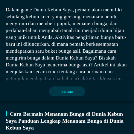
mesin kopi, juicer, mesin penjual minuman, dll.
Dalam game Dunia Kebun Saya, pemain akan memiliki
Tentang BabyBus ————— Di BabyBus, kami
Inti dari Dunia Kebun Saya adalah menanam dan
sebidang kebun kecil yang gersang, menanam benih,
berdedikasi untuk membangkitkan kreativitas,
menjual bunga. Setiap pemain dapat menanam berbagai
menyiram dan memberi pupuk, memanen bunga, dan
imajinasi, dan rasa ingin tahu anak-anak, dan
jenis bunga di kebun mereka, mulai dari bunga daisy
perlahan-lahan mengubah tanah ini menjadi dunia hijau
merancang produk kami melalui perspektif anak-anak
dan mawar yang umum hingga bunga langka dengan
yang unik untuk Anda. Aktivitas pengiriman bunga baru-
untuk membantu mereka mengeksplorasi dunia dengan
warna yang unik. Pada awalnya, bunga-bunga ini bisa
baru ini diluncurkan, di mana pemain berkesempatan
sendirinya. Saat ini BabyBus menyediakan berbagai
dijual sebagai barang sumber daya di dalam rumah,
mendapatkan satu buket bunga asli. Bagaimana cara
macam produk, video, dan konten pendidikan lainnya
dengan harga jual yang berbeda untuk setiap jenis.
mengirim bunga dalam Dunia Kebun Saya? Bisakah
untuk lebih dari 400 juta penggemar usia 0-8 tahun di
Bunga langka dapat dijual dengan harga lebih tinggi,
Dunia Kebun Saya menerima bunga asli? Artikel ini akan
seluruh dunia! Kami telah merilis lebih dari 200
sehingga memberikan pendapatan besar yang dapat
menjelaskan secara rinci tentang cara bermain dan
aplikasi pendidikan anak-anak, lebih dari 2500 episode
digunakan untuk membeli lebih banyak bibit, pupuk,
petunjuk mendapatkan hadiah dari aktivitas khusus ini.
lagu-lagu dan animasi bertema berbagai bidang seperti
dan alat, serta memperluas kebun Anda. Selain itu,
Kesehatan, Bahasa, Masyarakat, Sains, Seni, dan
Anda juga dapat membeli banyak peralatan, yang
Semua
lainnya. ————— Hubungi kami: ser@babybus.com
semuanya dapat meningkatkan efisiensi penanaman dan
Kunjungi kami: http://www.babybus.com
popularitas kebun Anda.
Cara Bermain Menanam Bunga di Dunia Kebun
Saya Panduan Lengkap Menanam Bunga di Dunia
Kebun Saya