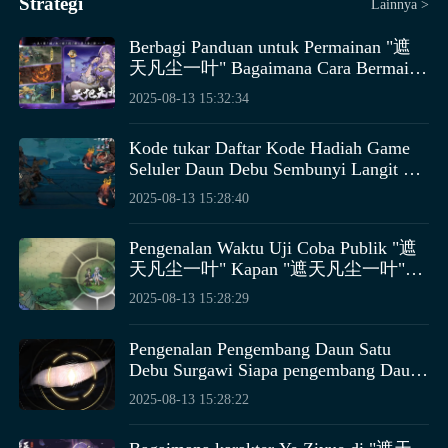
Strategi
Lainnya >
memamerkan karya Anda kepada teman-teman,
benar-benar membuat hasil penanaman virtual menjadi
membuat Anda sering online untuk memanen,
membiarkan mereka merasakan kreativitas dan niat baik
bunga asli.
menghindari masalah semua bunga matang bersamaan
Berbagi Panduan untuk Permainan "遮
Anda.
dan menunggu secara terpusat.
天凡尘一叶" Bagaimana Cara Bermain
untuk Pemula di "遮天凡尘一叶"
2025-08-13 15:32:34
（注：游戏名"遮天凡尘一叶"似乎没
Inti dari game ini adalah menanam bunga, di dalam game
Entri untuk ganti pakaian interior toko bunga berada di
有直接对应的印尼语翻译，因此保持
pemain dapat membuka berbagai jenis bunga, bunga-
Kode tukar Daftar Kode Hadiah Game
antarmuka utama, masuk ke ikon renovasi di sudut kanan
了原样。如果需要对游戏名称进行意
bunga yang dibuka tersebut bisa ditanam, setelah
Seluler Daun Debu Sembunyi Langit apa
atas toko bunga. Toko bunga interior ini adalah rumah
译，请告知。） Bagi pemula yang
ditanam pemain dapat menjualnya atau menyelesaikan
saja? Berikut adalah pembagian Kode
ingin bermain "遮天凡尘一叶", berikut
sendiri para pemain, jumlah bunga di sini biasanya tidak
2025-08-13 15:28:40
misi, hal ini dapat memberikan koin dan pengalaman
Hadiah Game Seluler Daun Debu
adalah beberapa tips dan panduan yang
sebanyak di luar, tetapi toko bunga interior memiliki
kepada kita.
Sembunyi Langit.
mungkin berguna.
rangkaian bunga, hiasan, wallpaper, lantai, dan furnitur.
Pengenalan Waktu Uji Coba Publik "遮
Pemain dapat melakukan penyesuaian bebas sesuai
天凡尘一叶" Kapan "遮天凡尘一叶"
selera, sistem dapat menyimpan hingga tiga skema
Akan Diuji Coba Publik
2025-08-13 15:28:29
penyesuaian bebas, setelah pemain menciptakan adegan
interior yang memuaskan, mereka dapat menyimpannya,
Pengenalan Pengembang Daun Satu
sehingga akan lebih mudah untuk mengambil foto atau
Debu Surgawi Siapa pengembang Daun
menyelesaikan pesanan PC lainnya nanti.
Satu Debu Surgawi?
2025-08-13 15:28:22