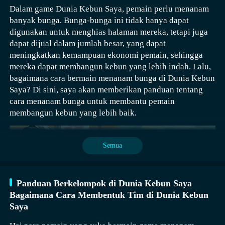
Dalam game Dunia Kebun Saya, pemain perlu menanam
banyak bunga. Bunga-bunga ini tidak hanya dapat
digunakan untuk menghias halaman mereka, tetapi juga
dapat dijual dalam jumlah besar, yang dapat
meningkatkan kemampuan ekonomi pemain, sehingga
mereka dapat membangun kebun yang lebih indah. Lalu,
Strategi tim dalam game sebenarnya sangat sederhana,
bagaimana cara bermain menanam bunga di Dunia Kebun
dengan proses operasional yang mudah. Pemain dapat
Saya? Di sini, saya akan memberikan panduan tentang
memilih teman online dari daftar teman di antarmuka
cara menanam bunga untuk membantu pemain
utama, kemudian klik undangan tim untuk mengirim
membangun kebun yang lebih baik.
undangan. Setelah disetujui, kalian bisa membentuk
tim. Tentu saja, jika ingin menghubungi teman lain juga
bisa, dengan mencari dan menambahkan melalui ID
Semua
teman, lalu sama-sama dapat mengirim undangan tim.
Jika pemain biasanya tidak memiliki apa-apa, mereka
bisa menjelajahi kebun dan toko teman-teman lainnya.
Panduan Berkelompok di Dunia Kebun Saya
Setelah masuk ke kebun teman, kalian bisa membantu
Bagaimana Cara Membentuk Tim di Dunia Kebun
menyiram air dan mencabut rumput, setelah
Saya
menyelesaikan interaksi ini, kalian bisa mendapatkan