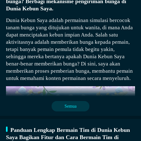
bunga? Berbagi mekanisme pengiriman bunga di
Sandwich, ayam panggang, es krim, roll kue, kopi, dll.
Dunia Kebun Saya.
- 20 jenis kebutuhan sehari-hari: Lemari es, oven,
mesin kopi, juicer, mesin penjual minuman, dll."
Dunia Kebun Saya adalah permainan simulasi bercocok
Tentang BabyBus ————— Di BabyBus, kami
tanam bunga yang ditujukan untuk wanita, di mana Anda
berdedikasi untuk membangkitkan kreativitas,
dapat menciptakan kebun impian Anda. Salah satu
imajinasi, dan rasa ingin tahu anak-anak, dan
aktivitasnya adalah memberikan bunga kepada pemain,
merancang produk kami melalui perspektif anak-anak
tetapi banyak pemain pemula tidak begitu yakin,
untuk membantu mereka mengeksplorasi dunia dengan
sehingga mereka bertanya apakah Dunia Kebun Saya
sendirinya. Saat ini BabyBus menyediakan berbagai
benar-benar memberikan bunga? Di sini, saya akan
macam produk, video, dan konten pendidikan lainnya
memberikan proses pemberian bunga, membantu pemain
untuk lebih dari 400 juta penggemar usia 0-8 tahun di
untuk memahami konten permainan secara menyeluruh.
seluruh dunia! Kami telah merilis lebih dari 200
aplikasi pendidikan anak-anak, lebih dari 2500 episode
lagu-lagu dan animasi bertema berbagai bidang seperti
Kesehatan, Bahasa, Masyarakat, Sains, Seni, dan
Semua
lainnya. ————— Hubungi kami: ser@babybus.com
Kunjungi kami: http://www.babybus.com"]Ada mal
baru di kota Little Panda! Toko pakaian, restoran
Panduan Lengkap Bermain Tim di Dunia Kebun
musik, toko es krim, kafe... Berbagai macam toko
Saya Bagikan Fitur dan Cara Bermain Tim di
tersedia. Ayo datang dan lihat! TOKO FASHION &