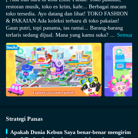
restoran musik, toko es krim, kafe... Berbagai macam
toko tersedia. Ayo datang dan lihat! TOKO FASHION
& PAKAIAN Ada koleksi terbaru di toko pakaian!
Gaun putri, topi panama, tas rantai... Barang-barang
terlaris sedang dijual. Mana yang kamu suka? Ayo
...
Semua
cepat coba! Jika kamu lelah berbelanja, istirahatlah di
lounge! Apa yang bisa dilakukan jika bosan? Kamu
bisa membaca majalah fashion! KOTA MAKANAN
KHUSUS Dari mana baunya ayam panggang itu
berasal? Itu dari restoran musik! Ayo pesan ayam
panggang dan jus sayuran. Nikmati makan malammu
sambil mendengarkan musik! Ingin makan pencuci
mulut setelah makan malam? Coba es krim telur di toko
pencuci mulut. Kue cokelat di kafe juga enak! Ayo
kunjungi mal belanja dan nikmati waktu berbelanjamu!
FITUR: - 4 area belanja untuk dieksplorasi. - 14
Strategi Panas
karakter untuk berbelanja bersama. - 37 jenis pakaian
dan aksesori: Kacamata hitam, kaos olahraga, gaun
Apakah Dunia Kebun Saya benar-benar mengirim
putri, tas pelangi, dll. - 20 jenis makanan lezat: