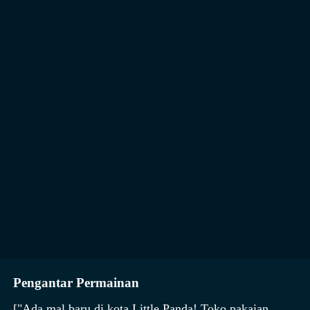
Pengantar Permainan
["Ada mal baru di kota Little Panda! Toko pakaian,