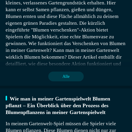
kleines, verlassenes Gartengrundstück erhalten. Hier
das Einkaufszentrum und erlebt eine wunderbare
Mein Gartenspiel dreht sich hauptsächlich um das
kann er selbst Samen pflanzen, gießen und düngen,
Shoppingzeit! MERKMAL: - 4 Einkaufsbereiche zum
Pflanzen und Verkaufen von Blumen. Jeder Spieler
Blumen ernten und diese Fläche allmählich zu deinem
Entdecken. - 14 Charaktere, mit denen du einkaufen
kann verschiedene Arten von Blumen in seinem Garten
eigenen grünen Paradies gestalten. Die kürzlich
kannst. - 37 Arten von Kleidern und Accessoires:
züchten, von alltäglichen Gänseblümchen und Rosen
eingeführte "Blumen verschenken"-Aktion bietet
Sonnenbrillen, Sportshirts, Prinzessinnenkleider,
bis hin zu seltenen, bunt gefärbten Blumen. Diese
Spielern die Möglichkeit, eine echte Blumenvase zu
Regenbogenhandtaschen usw. - 20 Arten von leckerem
Blumen können anfangs als Ressourcen im Haus
gewinnen. Wie funktioniert das Verschenken von Blumen
Essen: Sandwiches, gegrilltes Hähnchen, Eiscreme,
verkauft werden. Die Preise variieren je nach Sorte,
in meiner Gartenwelt? Kann man in meiner Gartenwelt
Kuchenrollen, Kaffee usw. - 20 Arten von
seltene Blumen bringen höhere Preise ein. So kann man
wirklich Blumen bekommen? Dieser Artikel enthüllt dir
Haushaltsartikeln: Kühlschränke, Öfen,
viel Geld verdienen, um weitere Samen, Dünger und
detailliert, wie diese besondere Aktion funktioniert und
Kaffeemaschinen, Saftpresse, Getränkeautomaten usw.
Werkzeuge zu kaufen, um den eigenen Garten
wie du sie nutzen kannst.
Über BabyBus ————— Bei BabyBus widmen wir
auszubauen, und gleichzeitig viele Geräte zu erwerben,
Alle
uns dem Anregen von Kinderns Kreativität, Fantasie
die die Effizienz und Bekanntheit des Gartens
und Neugier und gestalten unsere Produkte aus der
verbessern.
Perspektive der Kinder, um ihnen zu helfen, die Welt
selbstständig zu erkunden. Jetzt bietet BabyBus eine
Wie man in meiner Gartenspielwelt Blumen
große Vielfalt an Produkten, Videos und anderem
pflanzt – Ein Überblick über den Prozess des
Bildungsinhalt für über 400 Millionen Fans im Alter
Blumenpflanzens in meiner Gartenspielwelt
von 0-8 Jahren weltweit an! Wir haben über 200
In meinem Gartenwelt-Spiel müssen die Spieler viele
kinderbildungsrelevante Apps veröffentlicht, über 2500
Blumen pflanzen. Diese Blumen dienen nicht nur zur
Episoden von Kinderliedern und Animationen zu