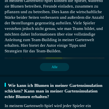
In meinem Gartenwelt-Spiel können die Spieler, während
ser@babybus.com Besuche uns:
sie Blumen betreiben, Freunde einladen, zusammen zu
http://www.babybus.comEs gibt ein neues
pflanzen und zu betreiben. Dies kann die wirtschaftliche
Einkaufszentrum in Little Pandas Stadt!
Stärke beider Seiten verbessern und außerdem die Anzahl
Kleidungsladen, Musikrestaurant, Eiscafé... Alle Arten
der Bestellungen gegenseitig aufteilen. Viele Spieler
von Geschäften sind verfügbar. Kommt und seht es
verstehen jedoch nicht genau, wie man Teams bildet, und
euch an! MODE & KLEIDUNGSLADEN Im
möchten daher Informationen über eine vollständige
Kleidungsladen gibt es Neuheiten!
Anleitung zum Team-Building in meiner Gartenwelt
Prinzessinnenkleider, Sonnenhüte, Kettenhandtaschen...
erhalten. Hier bietet der Autor einige Tipps und
Die beliebtesten Artikel sind zum Verkauf angeboten.
Strategien für das Team-Builden.
Welches magst du am liebsten? Probier sie schnell an!
Bist du vom Shoppen müde? Mach eine Pause im
Loungebereich! Langweilst du dich? Blättere durch
Alle
Modezeitschriften! SPEZIALITÄTENSTADT Woher
kommt der Geruch nach gegrilltem Hähnchen? Aus
dem Musikrestaurant! Bestelle gegrilltes Hähnchen und
Wie kann ich Blumen in meiner Gartensimulation
Gemüsesaft. Genieße dein Abendessen beim Zuhören
schicken? Kann man in meiner Gartensimulation
von Musik! Möchtest du nach dem Essen ein Dessert?
echte Blumen erhalten?
Probiere die Eigelbeiscreme im Dessertladen. Der
In meinem Gartenwelt-Spiel wird jeder Spieler ein
Schokoladenkuchen im Café ist auch lecker! Besucht