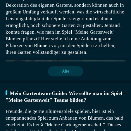
Dekoration des eigenen Gartens, sondern können auch in
verschiedenen Themen wie Gesundheit, Sprache,
großem Umfang verkauft werden, was die wirtschaftliche
Gesellschaft, Wissenschaft, Kunst und anderen
Leistungsfähigkeit der Spieler steigert und es ihnen
Bereichen. ————— Kontaktiere uns:
ermöglicht, noch schönere Gärten zu gestalten. Jemand
ser@babybus.com Besuche uns:
Die Anleitung zum Teambildung im Spiel ist eigentlich
könnte fragen, wie man im Spiel "Meine Gartenwelt"
http://www.babybus.com
sehr einfach, und der Ablauf ist bequem. Die Spieler
Blumen pflanzt? Hier stelle ich eine Anleitung zum
wählen in der Freundesliste auf der Hauptoberfläche
Pflanzen von Blumen vor, um den Spielern zu helfen,
einen online-Freund aus und klicken auf die Einladung
ihren Garten vollständiger zu gestalten.
zum Teambildung, um eine Gruppe zu bilden. Nachdem
die andere Seite zustimmt, kann ein Team gebildet
werden. Natürlich ist es auch möglich, sich mit anderen
Alle
Freunden zu verbinden. Durch die Eingabe der
Freundes-ID können Sie nach dem Hinzufügen eine
Einladung zum Teambildung senden. Wenn die Spieler
Mein Gartenteam-Guide: Wie sollte man im Spiel
in ihrer Freizeit nichts zu tun haben, können sie durch
"Meine Gartenwelt" Teams bilden?
die Gärten und Geschäfte anderer Freunde spazieren.
Nach dem Betreten des Gartens eines Freundes können
Freunde, die gerne Blumenspiele spielen, hier ist ein
sie helfen, Wasser zu gießen und Unkraut zu jäten.
entspannendes Spiel zum Anbauen von Blumen, das bald
Nach Abschluss dieser Interaktionen erhalten sie kleine
erscheint. Es heißt "Meine Gartengemeinschaft". Dieses