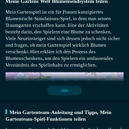
Meine Gartens Welt Blumensendsystem teilen
kannst. - 37 Arten von Kleidern und Accessoires:
Sonnenbrillen, Sportshirts, Prinzessinnenkleider,
Mein Gartenspiel ist ein für Frauen konzipiertes
Regenbogenhandtaschen usw. - 20 Arten von leckerem
Blumenzucht-Simulations-Spiel, in dem man seinen
Essen: Sandwiches, gegrilltes Hähnchen, Eiscreme,
Traumgarten erschaffen kann. Eine der Aktivitäten
Kuchenrollen, Kaffee usw. - 20 Arten von
besteht darin, den Spielern eine Blume zu schenken.
Haushaltsartikeln: Kühlschränke, Öfen,
Viele Neueinsteiger sind sich dessen jedoch nicht sicher
Kaffeemaschinen, Saftpresse, Getränkeautomaten usw.
und fragen, ob mein Gartenspiel wirklich Blumen
Über BabyBus ————— Bei BabyBus widmen wir
verschenkt. Hier erkläre ich den Prozess des
uns dem Anregen von Kinderns Kreativität, Fantasie
Blumenschenkens, um den Spielern ein umfassendes
und Neugier und gestalten unsere Produkte aus der
Verständnis des Spielinhalts zu ermöglichen.
Perspektive der Kinder, um ihnen zu helfen, die Welt
selbstständig zu erkunden. Jetzt bietet BabyBus eine
große Vielfalt an Produkten, Videos und anderem
Bildungsinhalt für über 400 Millionen Fans im Alter
Alle
von 0-8 Jahren weltweit an! Wir haben über 200
kinderbildungsrelevante Apps veröffentlicht, über 2500
Episoden von Kinderliedern und Animationen zu
Mein Gartenteam-Anleitung und Tipps, Mein
verschiedenen Themen wie Gesundheit, Sprache,
Gartenteam-Spiel-Funktionen teilen
Gesellschaft, Wissenschaft, Kunst und anderen
Bereichen. ————— Kontaktiere uns: