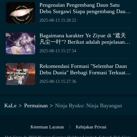
keterampilan sinar inti, dipasangkan dengan
kerusakan pada musuh di sekitar saat memicu reduksi
Pengenalan Pengembang Daun Satu
Pola Keberuntungan.
keterampilan pendukung yang memperluas cakupan
kerusakan, bakat juga membawa kemampuan kerusakan
Debu Surgawi Siapa pengembang Daun
serangan atau keterampilan peningkat yang
area, lebih kuat dalam membersihkan musuh, jadi jika
Satu Debu Surgawi?
2025-08-13 15:28:22
meningkatkan faktor kerusakan, membentuk siklus
Anda ingin bermain aliran Blok, paduan yang dijelaskan
output yang koheren dan efisien. Selain itu, keterampilan
di atas adalah yang paling sesuai.
Itulah semua informasi tentang cara bermain aliran pisau
dengan fungsi teleportasi atau efek perisai perlu
Bagaimana karakter Ye Ziyue di "遮天
dapur di Backpack Hero. Setelah membaca penjelasan di
凡尘一叶"? Berikut adalah penjelasan
disertakan sebagai jaminan bertahan hidup, dimana
atas, semoga Anda sudah tahu bagaimana cara bermain
tentang karakter Ye Ziyue dalam "遮天
keterampilan teleportasi digunakan untuk cepat
2025-08-13 15:27:54
凡尘一叶". （注：这里直接翻译了给
aliran ini. Setelah memahami caranya, Anda dapat mulai
menyesuaikan posisi output, menghindari serangan dekat
定的句子，但"遮天凡尘一叶"是中文
bermain aliran ini sesuai dengan petunjuk di atas.
atau keterampilan area musuh, sementara keterampilan
Rekomendasi Formasi "Selembar Daun
小说名或作品名，在印尼语中没有直
perisai dapat menyerap kerusakan selama serangan
Debu Dunia" Berbagi Formasi Terkuat
接对应的翻译，因此保留了原文。如
balasan musuh, menciptakan lingkungan pertempuran
"Selembar Daun Debu Dunia"
果需要对作品名称进行意译或其他处
2025-08-13 15:27:36
yang aman untuk output berkelanjutan.
理，请告知。） 为了更贴近当地语言
习惯，可以将标题部分尝试翻译为：
Bagaimana Karakter Ye Ziyue dalam
KaLe
Permainan
Ninja Ryuko: Ninja Bayangan
"Pemblokir Langit, Debu Dunia, Daun
Untuk relik yang direkomendasikan untuk karakter ini,
Satu"? Penjelasan tentang Ye Ziyue
pertama adalah Microwave Neraka, relik ini sendiri dapat
dalam "Pemblokir Langit, Debu Dunia,
meningkatkan kerusakan atribut api kita, dan juga
Daun Satu". 请注意，对于作品名称的
Ketentuan Layanan
Kebijakan Privasi
meningkatkan kerusakan pembakaran. Namun,
翻译可能根据具体上下文和目标读者