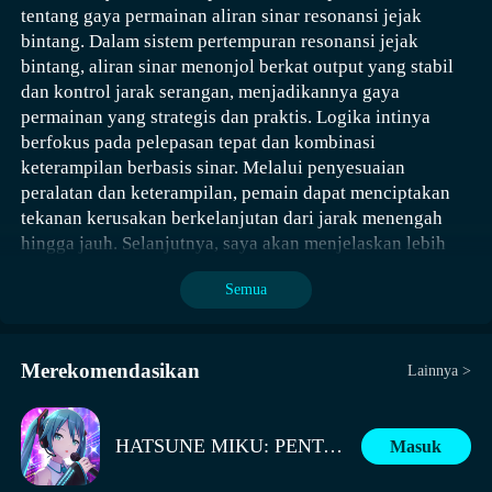
turut untuk mengembalikan energi dan membentuk siklus
Dengan menggabungkan beberapa karakter ini, dapat
tentang gaya permainan aliran sinar resonansi jejak
cerita, Yūgao dapat memberikan pengalaman
probabilitas kritis saat kontra blok, ada peluang saat blok
Ketika mulai bermain dengan aliran pisau dapur, langkah
serangan berulang.
Pertama, formasi yang paling cocok untuk pemula saat
dibentuk gaya permainan yang kuat. Pemain dapat
bintang.
Dalam sistem pertempuran resonansi jejak
pertempuran yang berbeda dengan keterampilan
untuk memicu blok beruntung yang menghasilkan
pertama adalah mendapatkan tiga pisau kerajaan dapur.
ini pasti adalah Tim Pembakar. Tim ini berfokus pada
menggunakan Huang Yueying untuk mengurangi
bintang, aliran sinar menonjol berkat output yang stabil
Dalam pertempuran satu putaran, serangan ini akan
pedangnya dan kekuatan cahaya bulan.
kerusakan lebih besar, meningkatkan atribut
Kemudian, letakkan pisau-pisau tersebut di posisi
kerusakan pembakaran. Meskipun daya tahan tim ini
kecepatan, lalu pasukan berkuda dapat menaikkan
dan kontrol jarak serangan, menjadikannya gaya
memberikan kerusakan tinggi kepada musuh, tetapi perlu
Keberuntungan, menambah probabilitas. Dalam
diagonal atau bersebelahan dalam tas Anda, untuk
cukup standar, namun kerusakannya sangat tinggi. Dalam
kecepatan dengan serangan biasa. Pastikan Gan Ning
permainan yang strategis dan praktis. Logika intinya
diperhatikan bahwa terdapat ketergantungan yang kuat
konfigurasi bakat, paduan yang direkomendasikan
memaksimalkan output dari ketiga pisau tersebut.
game ini, kerusakan adalah hal yang paling penting.
memiliki keunggulan dalam output. Formasi tiga pasukan
berfokus pada pelepasan tepat dan kombinasi
pada pemicu serangan berturut-turut.
adalah Penindasan Massa+Guncangan Pasir+Retrospeksi
Berdasarkan informasi yang tersedia, untuk membentuk
berkuda juga dapat memicu bonus bangkit tahunan,
keterampilan berbasis sinar. Melalui penyesuaian
Pasir+Berkendara Kuat, di mana Penindasan Massa akan
tim pembakar, pemain perlu mengumpulkan Buddha
memaksimalkan manfaat kekuatan. Dari perspektif biaya
peralatan dan keterampilan, pemain dapat menciptakan
menambahkan jumlah target musuh di dekat diri sendiri,
Lampu Kuno, karakter ini adalah inti dari formasi ini.
rendah, tidak akan memakan fragmen jenderal Tiga Raja,
tekanan kerusakan berkelanjutan dari jarak menengah
mengurangi kerusakan mereka jika darah mereka lebih
Keterampilan 1 memiliki 2 tahap, tekan untuk
Tanpa dia, formasi ini tidak akan efektif. Buddha Lampu
umumnya diperoleh langsung dari kotak pilihan, yang
hingga jauh. Selanjutnya, saya akan menjelaskan lebih
rendah dari Anda, meningkatkan kerusakan serangan
melepaskan tahap 1, membentuk segel lalu menyerang
Kuno adalah karakter SSR jenis output, dan pemain
relatif ramah bagi pemain biasa. Formasi ini akan
rinci.
Anda, efek ganda terhadap Elit atau lebih tinggi.
maju; sebelum garis kuning berakhir, tekan lagi untuk
mungkin akan menemukan kesulitan dalam
Semua
memiliki performa stabil dalam peperangan, dengan total
melepaskan tahap 2, pada saat ini dia akan melompat ke
mendapatkannya di awal game.
kerusakan yang dapat mencapai 900.000 atau lebih,
Efek Guncangan Pasir adalah selama karakter berada
udara, melakukan serangan putaran kepada musuh, pada
Itulah pembahasan tentang Yūgao dari game Naruto.
mampu menghadapi dungeon dengan tingkat kesulitan
dalam status Pertahanan Pemberani, melepaskan Dampak
Namun, sumber daya yang dibutuhkannya untuk
saat ini posisi dapat dikontrol dengan joystick, setelah
Yūgao bukan hanya seorang ninja dengan mobilitas
Selanjutnya, perlu mendapatkan tiga pisau Raja 8, yang
tinggi. Pada tahap selanjutnya, penyesuaian juga dapat
Blok/Serangan Amukan Batu akan menyebabkan
Merekomendasikan
Lainnya >
dikembangkan sebenarnya tidak terlalu banyak. Dia
melayang sebentar, dengan cepat turun dan menusuk
tinggi dan output kuat, tetapi juga dapat membalikkan
harus diletakkan di posisi bersebelahan agar bisa
dilakukan, misalnya, menyesuaikan keterampilan Huang
kerusakan area pada musuh di sekitar, efek ini dapat
ditempatkan sebagai AoE sihir, dengan kerusakan yang
serta meraih musuh.
situasi dalam pertempuran melalui penggunaan
mendapatkan efek kritikal dan吸取了中文内容，现在我
Yueying, untuk lebih meningkatkan ledakan.
dipicu berulang kali, meningkatkan kemampuan
tinggi dan hampir seluruhnya merupakan kerusakan area.
keterampilan yang tepat. Mekanisme energi fase
将只翻译剩余的文本到印尼语：
kerusakan area. Efek Retrospeksi Pasir adalah saat
HATSUNE MIKU: PENTAS WARNA-WARNI!
Masuk
Selain itu, ketika dia memberikan kerusakan kepada
bulannya, ditambah dengan gerakan pedang yang lancar,
Hari ini, konten yang kami jelaskan cukup rinci, pemain
menggunakan Serangan Amaranah untuk menghasilkan
musuh, dia juga dapat menambahkan debuff pembakaran,
pasti menjadi pilihan ideal bagi setiap pemain yang suka
Setelah itu, perlu mendapatkan tiga pisau Raja 8, yang
tentu akan tahu bagaimana cara bermain Aliran Nuklir