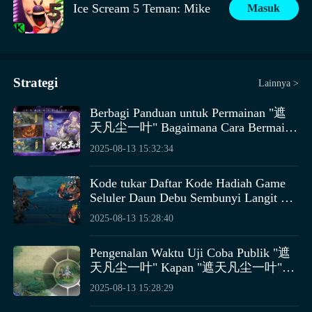
Ice Scream 5 Teman: Mike
Masuk
Jadi, dari efek-efek di atas, Anda juga bisa melihat bahwa
Pembahasan tentang cara bermain dengan keterampilan
aliran Blok sebagian besar berfokus pada reduksi
Strategi
Lainnya >
Yuki no Kage dalam game Naruto telah selesai, percaya
kerusakan melalui blok, menghabiskan amarah saat blok
sekarang semua sudah memiliki pemahaman yang cukup
untuk menghasilkan output yang lebih tinggi, fokus
Berbagi Panduan untuk Permainan "遮
tentang cara bermain keterampilan ninja ini,
天凡尘一叶" Bagaimana Cara Bermain
utama bakat adalah efek blok, sehingga memiliki
keterampilan karakter ini cukup beragam, dalam
untuk Pemula di "遮天凡尘一叶"
kemampuan bertahan yang lebih tinggi sambil juga
Dengan demikian, output dari setiap pisau dapur akan
2025-08-13 15:32:34
pertarungan bisa dimainkan dengan berbagai cara, efek
Pemilihan peralatan harus fokus pada peningkatan efek
（注：游戏名"遮天凡尘一叶"似乎没
memiliki kemampuan output, daya tarik musuh yang
meningkat. Setelah selesai, aliran ini siap digunakan. Saat
berbeda dapat diperoleh melalui kombinasi keterampilan
Jika tidak memiliki cara yang efektif untuk menghapus
keterampilan berbasis sinar, dengan prioritas pada
有直接对应的印尼语翻译，因此保持
kuat, dan kerusakan yang cukup tinggi.
menggunakan, cobalah untuk menunggu peluang untuk
yang berbeda.
musuh, maka akan sangat sulit untuk melewati level.
Kode tukar Daftar Kode Hadiah Game
peralatan yang dapat meningkatkan faktor kerusakan
了原样。如果需要对游戏名称进行意
penguatan, karena efek sinergi membuat penguatan
Seluler Daun Debu Sembunyi Langit apa
Untuk rekomendasi artefak, yang pertama
sinar, memperpanjang durasi keterampilan, atau
译，请告知。） Bagi pemula yang
Cara bermain Resonansi Bintang Blok sebenarnya, dalam
sangat bermanfaat. Jadi, jangan sia-siakan kesempatan,
saja? Berikut adalah pembagian Kode
direkomendasikan adalah Seruling Tulang Penenang
ingin bermain "遮天凡尘一叶", berikut
mengurangi konsumsi sumber daya keterampilan.
profesi Pedang Raksasa, kedua aliran memiliki
2025-08-13 15:28:40
dan dengan penguatan, Anda dapat cepat membentuk
Hadiah Game Seluler Daun Debu
Jiwa, yang dapat meningkatkan kerusakan kita secara
adalah beberapa tips dan panduan yang
Beberapa peralatan juga dapat memberikan efek
kemampuan bertahan yang baik, aliran Perisai Batu
aliran yang kuat dan siap tempur.
Sembunyi Langit.
mungkin berguna.
keseluruhan dan juga menambah HP dan pertahanan. Jika
tambahan pada sinar, yang tidak hanya meningkatkan
relatif lebih mudah dioperasikan dibandingkan aliran
Pengenalan Waktu Uji Coba Publik "遮
tidak ada, kita bisa memilih Piring Kristal Api, meski
efisiensi output, tetapi juga meningkatkan ruang hidup
Blok, nilai pertahanannya lebih tinggi, kedua aliran
天凡尘一叶" Kapan "遮天凡尘一叶"
tidak sebaik Seruling Tulang Penenang Jiwa, namun
melalui pembatasan gerakan musuh. Kombinasi
memiliki kemampuan pengumpulan musuh yang luar
Akan Diuji Coba Publik
2025-08-13 15:28:29
kinerjanya secara keseluruhan juga tidak jauh berbeda.
keterampilan sebaiknya didasarkan pada kerangka
biasa, dan aliran Blok juga dapat menyebabkan
Bila masih kurang, kita bisa mempertimbangkan Armor