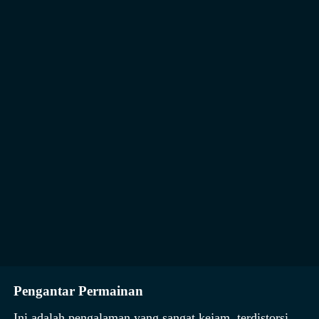
Pengantar Permainan
Ini adalah pengalaman yang sangat kejam, terdistorsi,