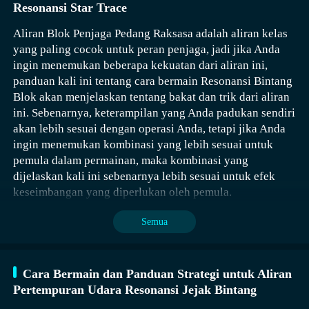
Resonansi Star Trace
Aliran Blok Penjaga Pedang Raksasa adalah aliran kelas
yang paling cocok untuk peran penjaga, jadi jika Anda
Jika pemain ingin memicu misi ini, mereka harus
ingin menemukan beberapa kekuatan dari aliran ini,
menyelesaikan terlebih dahulu misi prasyarat dari
panduan kali ini tentang cara bermain Resonansi Bintang
Perpustakaan Harta Naga, koordinat spesifik misi
Blok akan menjelaskan tentang bakat dan trik dari aliran
prasyarat tersebut adalah (825, 1123), lokasinya berada
ini. Sebenarnya, keterampilan yang Anda padukan sendiri
di Kota Pinglu, pemain perlu menemui NPC Xuxizi untuk
akan lebih sesuai dengan operasi Anda, tetapi jika Anda
menerima misi yang sesuai.
ingin menemukan kombinasi yang lebih sesuai untuk
Misi ini membutuhkan pengumpulan empat kunci, yaitu
pemula dalam permainan, maka kombinasi yang
Kunci Rahasia Mengzhang, Kunci Rahasia Jianbing,
dijelaskan kali ini sebenarnya lebih sesuai untuk efek
Kunci Rahasia Lingguang, dan Kunci Rahasia Zhiming.
keseimbangan yang diperlukan oleh pemula.
Untuk mendapatkan Kunci Rahasia Mengzhang, pemain
Semua
harus menyelesaikan misi petualangan unik menghukum
orang jahat, yaitu membantu Yu Mengxin, memberikan
sepuluh taels perak, lalu langsung mengalahkan Ma Qi,
Cara Bermain dan Panduan Strategi untuk Aliran
dan akhirnya menyerahkan buku catatan kepada Tan
Pertempuran Udara Resonansi Jejak Bintang
Yanshan.