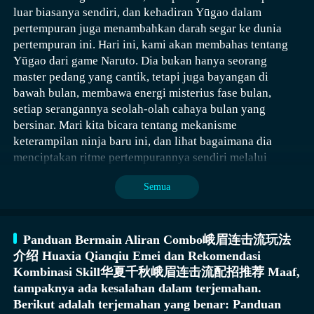
Penguasaan, dan Keberuntungan. Dengan mengikuti
luar biasanya sendiri, dan kehadiran Yūgao dalam
Kunci Rahasia Lingguang diperoleh oleh pemain melalui
aliran ini, kelas ini memiliki kemampuan output tertentu
pertempuran juga menambahkan darah segar ke dunia
pembukaan kotak Qianji di tempat Quhua, mode level di
dan efek pengumpulan musuh yang kuat, dapat
pertempuran ini. Hari ini, kami akan membahas tentang
Aliran pertempuran udara adalah salah satu aliran khas
tempat Quhua cukup sulit, disarankan pemain untuk
mengumpulkan musuh di sekitar diri sendiri lalu
Yūgao dari game Naruto. Dia bukan hanya seorang
yang sangat penting dalam game ini, dibuat berdasarkan
menyimpan game sebelumnya.
menggunakan kerusakan area untuk membersihkan
master pedang yang cantik, tetapi juga bayangan di
sistem pertempuran udara. Dalam aliran ini, peran utama
musuh. Untuk paduan keterampilan, disarankan untuk
bawah bulan, membawa energi misterius fase bulan,
adalah Ksatria Qinglan, yang harus menunjukkan efek
Kunci Rahasia Zhiming dapat diperoleh dengan mudah
menggunakan Cengkeraman Pasir+Jubah Pasir+Serangan
setiap serangannya seolah-olah cahaya bulan yang
combo yang lancar dan keunggulan pertempuran tiga
oleh pemain, hanya perlu menuju ke samping patung di
Amukan Batu+Pertahanan Pemberani. Saat menggunakan
bersinar. Mari kita bicara tentang mekanisme
dimensi saat bertempur di udara, sehingga bisa menonjol.
Gerbang Utara Pinglu.
keterampilan Cengkeraman Pasir, itu akan menghabiskan
keterampilan ninja baru ini, dan lihat bagaimana dia
Setelah mengendalikan karakter favorit Anda dan
amarah, mengumpulkan musuh di sekitar diri sendiri
Saat telah mengumpulkan empat kunci, pemain dapat
menciptakan ritme pertempurannya sendiri melalui
berhasil masuk ke udara, Anda akan menghadapi
menyebabkan kerusakan dan memberikan efek
mengaktifkan formasi Sihun, dengan menyesuaikan arah
penumpukan energi fase bulan.
berbagai musuh dan tantangan, dan dalam pertempuran,
perlambatan selama 8 detik pada musuh, memudahkan
Semua
patung Zhuque, Qinglong, Baihu, dan Xuanwu, maka
Anda dapat menunjukkan ledakan kerusakan yang tinggi
penggunaan keterampilan area untuk membersihkan
gambar Sihun dapat dibuka.
melalui serangan biasa dan keterampilan unik yang
musuh dengan cepat.
saling terhubung tanpa henti.
Panduan Bermain Aliran Combo峨眉连击流玩法
介绍 Huaxia Qianqiu Emei dan Rekomendasi
Kombinasi Skill华夏千秋峨眉连击流配招推荐 Maaf,
tampaknya ada kesalahan dalam terjemahan.
Berikut adalah terjemahan yang benar: Panduan