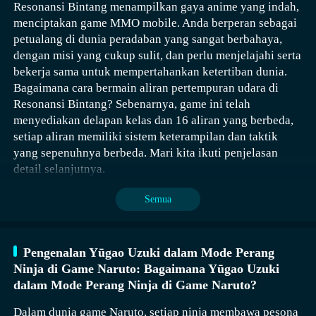
Resonansi Bintang menampilkan gaya anime yang indah,
menciptakan game MMO mobile. Anda berperan sebagai
petualang di dunia peradaban yang sangat berbahaya,
dengan misi yang cukup sulit, dan perlu menjelajahi serta
bekerja sama untuk mempertahankan ketertiban dunia.
Bagaimana cara bermain aliran pertempuran udara di
Resonansi Bintang? Sebenarnya, game ini telah
menyediakan delapan kelas dan 16 aliran yang berbeda,
setiap aliran memiliki sistem keterampilan dan taktik
yang sepenuhnya berbeda. Mari kita ikuti penjelasan
detail selanjutnya.
Kunci Rahasia Jianbing diperoleh setelah pemain
mengalahkan Wu De, setelah mengalahkan Wu De,
Semua
pemain bisa mendapatkan sebuah surat tangan, kemudian
pemain dapat menggunakan surat tersebut untuk
menantang Bo Ziyue, pada akhirnya di dalam
Pengenalan Yūgao Uzuki dalam Mode Perang
Perpustakaan Harta Naga, pemain dapat memperoleh
Ninja di Game Naruto: Bagaimana Yūgao Uzuki
senjata Qiumeng, dan setelah itu menyerahkan Qiumeng
dalam Mode Perang Ninja di Game Naruto?
kepada Sun Youxia, maka Kunci Rahasia Jianbing dapat
Atribut utama dari aliran Blok adalah Kekuatan,
Dalam dunia game Naruto, setiap ninja membawa pesona
diperoleh.