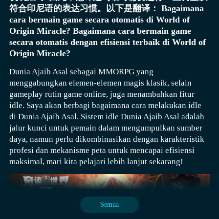
符合印尼语的表达习惯。以下是翻译： Bagaimana
tinggi. Dan karena masih belum banyak orang yang tahu
cara bermain game secara otomatis di World of
tentang trik ini, pada dasarnya pemain tidak akan
Origin Miracle? Bagaimana cara bermain game
diganggu oleh orang lain saat nongkrong, sehingga
secara otomatis dengan efisiensi terbaik di World of
pemain dapat dengan cepat menumpuk pengalaman
Origin Miracle?
musim, juga dapat menghindari kemunduran yang
signifikan dalam kemajuan lencana.
Pertama, kita bisa membuka game, klik tombol
Saat melakukan AFK grinding, ingatlah untuk selalu
Dunia Ajaib Asal sebagai MMORPG yang
pengaturan di pojok kanan bawah, setelah dibuka, Anda
memeriksa progress latihan Anda secara berkala, karena
menggabungkan elemen-elemen magis klasik, selain
akan menemukan dua opsi berbeda yaitu fungsi
bahkan jika progress bela diri Anda sudah penuh, game
gameplay rutin game online, juga menambahkan fitur
pertarungan otomatis dan pengaturan dasar. Klik
akan terus menggunakan keterampilan tersebut. Hal ini
idle. Saya akan berbagi bagaimana cara melakukan idle
pertarungan otomatis, masuk ke interface pengaturan,
dapat menyebabkan pemborosan ramuan, sehingga
di Dunia Ajaib Asal. Sistem idle Dunia Ajaib Asal adalah
juga mencakup dua bagian: pertarungan otomatis dan
diperlukan pengecekan rutin untuk mengubah
jalur kunci untuk pemain dalam mengumpulkan sumber
penggunaan item. Dalam fungsi pertarungan otomatis,
keterampilan bela diri yang dipraktikkan.
daya, namun perlu dikombinasikan dengan karakteristik
teman-teman dapat memilih urutan pelepasan
profesi dan mekanisme peta untuk mencapai efisiensi
Meningkatkan level bangunan adalah cara efektif untuk
keterampilan yang sesuai. Urutan spesifik disesuaikan
maksimal, mari kita pelajari lebih lanjut sekarang!
meningkatkan pendapatan dari mode idle. Di dalam
berdasarkan adegan mode otomatis saat ini, jika perlu
game, level maksimum bangunan adalah 30, pemain
membersihkan monster kecil, kita harus memilih
dengan kemampuan bayar tinggi biasanya dapat
keterampilan output kelompok, ini akan memberikan
mencapai level 20 dalam waktu sekitar 7 hari, jadi
efisiensi yang lebih tinggi.
Setelah membaca penjelasan di atas, pemain sudah
Semua
periode pertumbuhan relatif singkat. Meningkatkan level
paham di mana titik nongkrong Resonansi Bintang. Titik