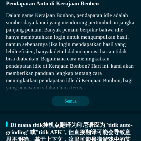
Pendapatan Auto di Kerajaan Benben
Roguelike acak, ikuti peran pahlawan mitologi, ungkap
konflik cinta dan dendam di dunia para dewa. Di sela
Dalam game Kerajaan Bonbon, pendapatan idle adalah
pertempuran, jelajahi labirin untuk mendapatkan
sumber daya kunci yang mendorong pertumbuhan jangka
tambahan acak dan harta karun misterius!】 Silakan
panjang pemain. Banyak pemain berpikir bahwa idle
nikmati petualangan epik ini dan jadilah penyelamat
hanya membutuhkan login untuk mengumpulkan hasil,
dunia!【Melawan Kekuatan Jahat, Anda Bukan
namun sebenarnya jika ingin mendapatkan hasil yang
Berjuang Sendirian, Para Pahlawan Mitologi dari
lebih efisien, banyak detail dalam operasi harian tidak
Seluruh Dunia Menunggu Panggilan Anda! Dengan
bisa diabaikan. Bagaimana cara meningkatkan
Menggunakan Permata, Bahan, dan Sumber Daya yang
pendapatan idle di Kerajaan Bonbon? Hari ini, kami akan
Didapat dari Mode Offline, Pasukan Kuat dengan
memberikan panduan lengkap tentang cara
Keterampilan Fleksibel yang Disesuaikan Secara
meningkatkan pendapatan idle di Kerajaan Bonbon, bagi
Khusus Ada di Telapak Tangan Anda! Fungsi
yang penasaran silakan baca terus.
Pendapatan Offline Bertingkat dan Pertempuran
Otomatis Membuat Anda Selalu Mendapatkan Hasil
Semua
Tanpa Henti! Sekarang Temui Karakter-karakter yang
Menarik Ini! Fitur Game 【Pengalaman Bermain yang
Mudah】 Grafis karakter yang indah memberikan
Di mana titik挂机点翻译为印尼语应为"titik auto-
pengalaman petualangan yang menyenangkan; satu klik
grinding"或"titik AFK", 但直接翻译可能会导致意
untuk menyelesaikan misi, pertempuran otomatis dan
思不明确。基于上下文，这里可能是指游戏中的某
Dalam "Kingdom Benben", fasilitas permainan akan terus