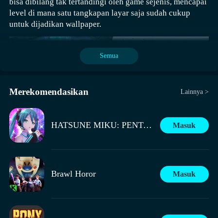
bisa dibilang tak tertandingi oleh game sejenis, mencapai
dan pulih, bisa hidup kembali dua kali pada bintang
level di mana satu tangkapan layar saja sudah cukup
sembilan, benar-benar alat penyelamat hidup belakang.
untuk dijadikan wallpaper.
Pasif "Penguasa Elemen" bahkan menambahkan efek
dingin ke semua keterampilan dan menambahkan
kerusakan sihir yang tinggi saat reaksi elemen terpicu.
Semua
Kekuatan Poseidon terletak pada mekanisme kontrol
Selain monster biasa di game, juga ada monster
uniknya dan mekanisme penyelamatan, baik pemain
Demikian tips tentang cara melakukan idle di Dunia
Untuk penggunaan item, ini utamanya berkaitan dengan
tersembunyi. Monster-monster tersembunyi ini
berbayar maupun gratis dapat mulai menggunakan dia
Ajaib Asal, trik-trik kecil yang saya bagikan pasti akan
penggunaan berbagai obat, termasuk obat HP dan MP.
membutuhkan keterampilan penglihatan untuk
Merekomendasikan
Lainnya >
dari bintang rendah hingga lulus, benar-benar alat bantu
meningkatkan efisiensi idling Anda. Dengan
Saran dari penulis adalah untuk mempersiapkan banyak
ditemukan, biasanya setelah ditemukan, Anda dapat
sepanjang jalan.
memanfaatkan waktu idle, mengoptimalkan komposisi
sebelumnya, lalu atur interval penggunaannya. Secara
melihat mata di atas kepalanya, dan pada saat itu Anda
dungeon, dan mendistribusikan sumber daya dengan
umum, obat HP dapat digunakan ketika HP turun di
dapat mendapatkan hadiah khusus. Namun, ketika
HATSUNE MIKU: PENTAS WARNA-WARNI!
Masuk
tepat, Anda dapat mengumpulkan lebih banyak sumber
bawah 80%, yang akan membuat pertarungan idle
melawan jenis monster ini, sering kali ada beberapa
daya saat idle dibandingkan dengan pemain lain, coba
menjadi lebih aman. Lalu, untuk pengaturan cedera
risiko.
sekarang!
parah, ini adalah tentang bagaimana cara hidup kembali
setelah mati saat idle. Disarankan untuk memilih hidup
Alamat Unduh Pemesanan Terbaru "Mitos Masa Depan"
kembali di tempat, meskipun akan menggunakan
Brawl Horor
Masuk
》》》》》#MitosMasaDepan#《《《《《
Anugerah Dewi, tetapi tidak akan mempengaruhi
pengumpulan hadiah. Setelah melakukan pengaturan
Karena game mobile Mitos Masa Depan belum dirilis dan
seperti ini, Anda bisa menikmati pertarungan idle dengan
pihak berwenang juga belum mengumumkan waktu uji
Athena:
gembira.