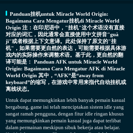
bangunan dapat meningkatkan efisiensi produksi,
nongkrong ini sangat penting, bagi pemain dapat efektif
sehingga meningkatkan pendapatan dari mode idle.
menghindari banyak pengaruh yang tidak perlu. Pemain
Panduan挂机untuk Miracle World Origin:
Selain itu, kombinasi pasukan dan sumber daya juga
hanya perlu menemukan pintu keluar padang rumput, ini
Bagaimana Cara Mengatur挂机di Miracle World
sangat penting. Ketika menyerang kerajaan pemain lain,
adalah titik teleport yang sangat penting, di mana Anda
Origin 注：在印尼语中，"挂机"这个术语没有直接
ikuti prinsip kombinasi pasukan yaitu satu jenis ksatria,
bisa mendapatkan banyak pengalaman musim.
Sumber pendapatan lainnya adalah rumah warga dan
对应的词汇，因此通常会直接使用中文拼音"guà
satu jenis infanteri, dan satu jenis pemanah, sementara itu
bangunan di kota. Selama periode idle, rumah warga dan
Titik idle yang efektif perlu disesuaikan dengan kekuatan
jī"或者根据上下文意译。此处保持了原文的"挂
alokasikan sumber daya dengan bijak, pastikan
Pemain perlu berusaha keras untuk naik level, karena
bangunan akan terus menghasilkan bahan. Jika Anda
tempur, saya merekomendasikan
Lantai 3 Reruntuhan, ini
机"，如果需要更自然的表达，可能需要根据具体游
keseimbangan produksi, hal ini juga berdampak positif
dalam game ini, kita hanya bisa mendapatkan berbagai
ingin meningkatkan pendapatan, jangan sampai
adalah spot emas setelah level 40, dengan memulai
戏内的实际操作来调整术语。基于此，更自然的翻
terhadap pendapatan dari mode idle.
item dengan mengalahkan monster. Item-item tersebut
meninggalkan peningkatan level rumah warga dan
pertarungan otomatis offline selama 8 jam dapat
译可能是： Panduan AFK untuk Miracle World
Jika tidak terlalu memahami tentang pemilihan
bisa digunakan sendiri atau dijual untuk mendapatkan
bangunan. Prioritaskan peningkatan pusat kota, yang
menghasilkan 200.000 emas dan paket bahan langka, jika
Origin: Bagaimana Cara Mengatur AFK di Miracle
keterampilan, jangan khawatir, Anda dapat memilih
uang logam dan sumber daya lainnya. Karena permintaan
tidak hanya akan memperluas area konstruksi, tetapi juga
menggunakan beberapa akun secara bersamaan,
World Origin 其中，“AFK”是“away from
perakitan satu sentuhan berdasarkan situasi aktual, ini
sumber daya dalam game ini cukup tinggi.
membuka batas jumlah rumah warga dan bangunan yang
pendapatan bisa berlipat ganda. Jalan Alkimia Tambang
keyboard”的缩写，在游戏中常用来指代自动挂机或
akan lebih nyaman. Untuk mode otomatis, ada beberapa
lebih banyak. Setelah dibangun, ingatlah untuk
cocok untuk pemain dengan kekuatan rendah, aktifkan
离线状态。
konten termasuk apakah rentang mode otomatis otomatis
meratakan peningkatan level, menjaga produksi
"Postur Pertahanan" untuk mengurangi probabilitas
melawan balik, apakah serangan biasa otomatis, dll. Di
Untuk dapat memungkinkan lebih banyak pemain kasual
berkelanjutan.
kematian, dengan waktu yang sama dapat menghasilkan
antara banyak fungsi, penulis menyarankan untuk
bergabung, game ini telah menciptakan sistem idle yang
150.000 pengalaman, setara dengan 3 jam bermain
memilih rentang dekat, sehingga dapat berburu monster
sangat ramah pengguna, dengan fitur idle ringan khusus
manual, perhatikan perbedaan peta: tambang
di sekitar dan tidak akan melebihi area tertentu.
yang memungkinkan pemain kasual juga dapat terlibat
memberikan penghasilan idle 3 kali lipat pada periode
dalam permainan meskipun sibuk bekerja atau belajar.
fajar dari 7:00-9:00 setiap hari, kombinasikan dengan