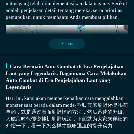
mitos yang telah diimplementasikan dalam game. Berikut
pendapatan dari mode idle di Kingdom Benben, kamu
antarmuka idle, pilih 2 skill serangan dasar (seperti
Pertarungan Otomatis, Anda akan masuk ke dalam fungsi
adalah penjelasan detail tentang mereka, serta prioritas
dapat mengembangkan kerajaanmu lebih cepat dan lebih
Fireball Mage), 1 skill AOE (Meteor), dan atur "Jumlah
pengaturan pertarungan. Ini sebagian besar mencakup
pemupukan, untuk membantu Anda membuat pilihan.
baik. Dengan menguasai metode-metode di atas, kamu
target skill area" menjadi 3 atau lebih untuk efek. Simpan
dua hal, yaitu Pertarungan Otomatis dan Penggunaan
dapat meningkatkan pendapatan dengan lebih cepat,
ramuan HP tingkat tinggi di slot obat, atur untuk
Item. Dalam fungsi Pertarungan Otomatis, Anda dapat
membuat sumber daya kerajaanmu terus mengalir.
digunakan secara otomatis saat HP di bawah 50%, tutup
memilih secara berurutan keterampilan yang akan
Tunggu apa lagi, segera pesan game ini, dan gunakan
Strategi pengaturan mode otomatis untuk Dunia Ajaib
skill Rage untuk menghindari konsumsi MP yang
dilepaskan, sesuai dengan skenario idle saat ini. Jika
Semua
teknik-teknik ini untuk membangun kerajaanmu!
Asal berakhir di sini, telah menjelaskan secara rinci
menghentikan proses idle.
skenario idle membutuhkan pembersihan cepat monster
Itulah penjelasan tentang cara melakukan AFK grinding
strategi pengaturannya, setelah teman-teman menjelajahi
kecil, maka disarankan untuk memprioritaskan
di Menuju Jianghu. AFK grinding dalam game ini sangat
dan mengaturnya, mereka dapat memahami cara kerja
keterampilan output grup, karena lebih efisien. Anda juga
penting bagi proses latihan kita. Saat melakukan AFK
Cara Bermain Auto Combat di Era Penjelajahan
dan kemudahan mode otomatis, dalam model seperti ini,
bisa memilih untuk melakukan pengaturan satu kali, yang
grinding, kita perlu mengatur berbagai parameter, lalu
Laut yang Legendaris, Bagaimana Cara Melakukan
dapat memastikan pertumbuhan cepat karakter.
akan lebih mudah.
setiap beberapa saat bisa online untuk memeriksa agar
Auto Combat di Era Penjelajahan Laut yang
pengalaman tidak melebihi batas.
Legendaris
Hari ini, kami akan memperkenalkan cara mengalahkan
monster saat berada dalam mode挂机. 其实刷野还是很简
Aliansi juga merupakan titik kunci lainnya apakah
单的，就是通过海面刷野怪的方法，然后迅速的升级。
pendapatan idle dapat dimaksimalkan. Bergabung
大航海时代传说挂机刷野玩法，下面就为大家来详细的
dengan aliansi aktif, tidak hanya menikmati peningkatan
Poseidon:
介绍一下，看一下怎么样才能够迅速的提升实力。
kecepatan pengumpulan yang disediakan oleh teknologi
Sebenarnya, Lapangan Iblis adalah mode idle tambahan: