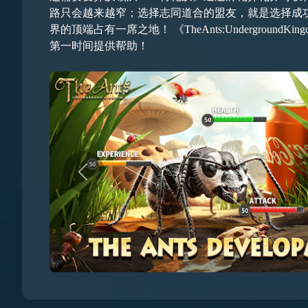
路只会越来越窄；选择志同道合的盟友，就是选择成
界的顶端占有一席之地！ 《TheAnts:UndergroundKingdom》提供即时线上真人服务，为您营造全新的服务体验！无论遇到任何问题，都可以通过以下渠道联系，我们都会在
第一时间提供帮助！