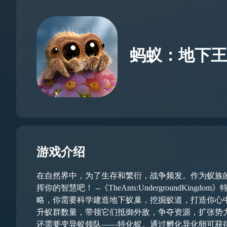
蚂蚁：地下王
游戏介绍
在自然界中，为了生存和繁衍，战争频发。作为蚁族
挥你的智慧吧！ --《TheAnts:UndergroundKingdom》特色-- 【建造蚁巢】蚂蚁的巢穴堪称“城堡”，为卵与后代提供了一个安全的成长环境。巢穴规划是蚁国发展的重要策
略，你需要科学建造地下蚁巢，挖掘蚁道，打造你心中的理想蚁国！ 【繁育蚁群】蚁群的数量代表了一个蚂蚁家族的兴衰。为了蚁
升蚁群数量，带领它们抵御外敌，争夺资源，扩张势力！ 【变异蚂蚁】为了争夺资源和扩张势力，你需要组建强大的蚁队。一支强大的队伍不仅需要众多高
还需要变异蚁领队——特化蚁。通过孵化异化卵可获得强大的特