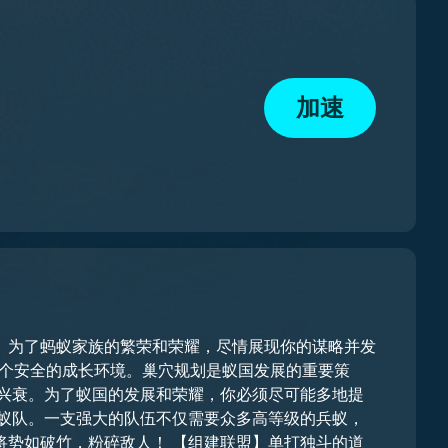
加速
。为了蚂蚁家族的繁荣和荣耀，尽情展现你的谋略并发
 【组建联盟】单打独斗的道