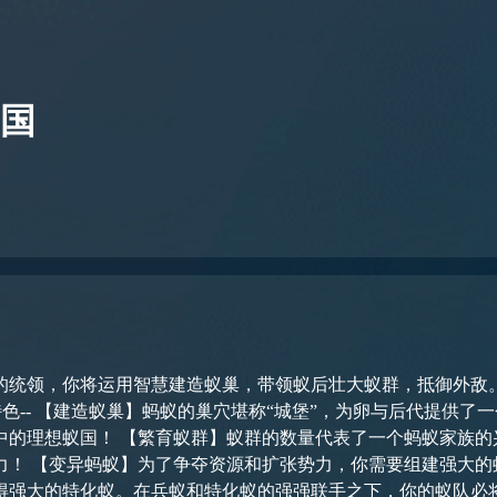
国
的统领，你将运用智慧建造蚁巢，带领蚁后壮大蚁群，抵御外敌
国的发展和荣耀，你必须尽可能多地提
等级的兵蚁，
化蚁。在兵蚁和特化蚁的强强联手之下，你的蚁队必将势如破竹，粉碎敌人！