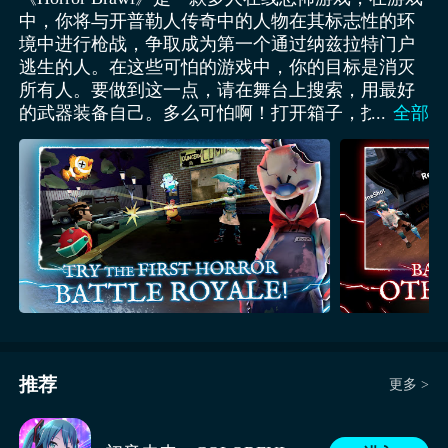
中，你将与开普勒人传奇中的人物在其标志性的环
境中进行枪战，争取成为第一个通过纳兹拉特门户
逃生的人。在这些可怕的游戏中，你的目标是消灭
所有人。要做到这一点，请在舞台上搜索，用最好
的武器装备自己。多么可怕啊！打开箱子，找到治
...
全部
疗包，甚至是混沌水晶！收集四颗水晶，就能变成
邪恶修女或其他反派，如冰尖叫或肉先生，用他们
的能力消灭你的对手。当恐怖来临时，发现最好的
藏身之处。搜索阴暗的居室的秘密。所有的游戏都
是独一无二的，与众不同的！
推荐
更多 >