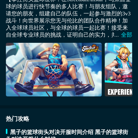
球的球员进行快节奏的多人比赛！与朋友组队，邀
请您的朋友，组建自己的队伍，一起参与激烈的3v3
战斗！向世界展示您无与伦比的团队合作精神！加
入全球球员社区，与全球的球员一起比赛！接受来
自全球专业球员的挑战，证明自己的实力，并攀升
...
全部
至榜首！每个赛季获得独家奖励，并在全球排行榜
上闪耀如超级巨星！多种角色选择从不同位置的角
色中选择：中锋，大前锋，小前锋，控球后卫，得
分后卫。找到最适合您的比赛风格的人，提高您的
技巧，超越对手，并赢得MVP的称号！专业技能您
的角色拥有多种专业技能，如封阻，拨球投篮，跟
进投篮，勾手投篮，后仰三分球，弹跳传球，挑挡
滚动等。每个球员都有独特的技能。巧妙使用它
们，带领您的团队走向胜利，并在球场上成为焦
点！结交新朋友观看顶级球员比赛的重播，与全球
球员进行互动。组建队伍或挑战他们以提高您的技
热门攻略
能，并在游戏中结交新朋友！现在就下载
StreetballAllstar，感受街头篮球比赛的兴奋，挑战来
黑子的篮球街头对决开服时间介绍 黑子的篮球街
自全球的球员！】