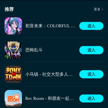
组队的时候选择特定的角色，这样两名成员都能得到能
力上的显著提升，整个战队的能力也会由此变强。
推荐
更多 >
这款游戏是黑子的篮球IP的正版授权游戏。整个游戏以
对抗玩法为主，玩家们所扮演的是球队的经纪人，我们
1、黑子哲也
可以在游戏之中收集到各个球队的角色，然后选出适合
初音未来：COLORFUL STAGE！
进入
自己的角色来组建球队和其他的球队进行对抗。
黑子哲也是原作中主角，他的必杀技“误导”可以在非持
球的状态下，利用自身存在感薄弱的特点和视线误导的
技巧，在对手眼中形成短暂消失的效果，从而可以进行
后续的传球、卡位等，合理运用能改变球场走向，他的
恐怖乱斗
进入
“加速传球”会提前做好要球的准备，并在接到球的瞬
必杀技“ZONE”，通过长时间的沉淀后，进入zone状
间，用加速传球的动作，把球瞬间传递给队友，他的
态，百分之百的投入，会让基础技能得到一次强化，进
“前突抢断”能从远处快速突进，将对手的球给拍飞，他
攻技能的命中将会提升，防守技能的范围也会扩大，突
的“闪影截球”会在面对对手的传球时，飞身瞬移过去直
破技能的突破距离也会变得更远。常态进攻的核心连招
黑子的篮球街头对决兑换码，已经在上面进行了分享
小马镇 - 社交大型多人在线角色扮演游戏
接把球给截断，他的“预判捡球”会靠着自己强大的预判
进入
是，接球突破后二段突破，禁区边缘假投真扣。
了，游戏里的设定还原了动漫，所以关于这些角色是有
能力，提早进行捡球。
能力强弱之分的，每个角色也有各自不同的特点和技
能，玩家可以来挑选喜欢的角色，并且根据他们的能
力，相应的位置上，联合队友一同进行篮球对抗，真实
Rec Room - 和朋友一起玩！
进入
的物理抛物线设定，会让玩家的每一次篮球比赛都很有
代入感。