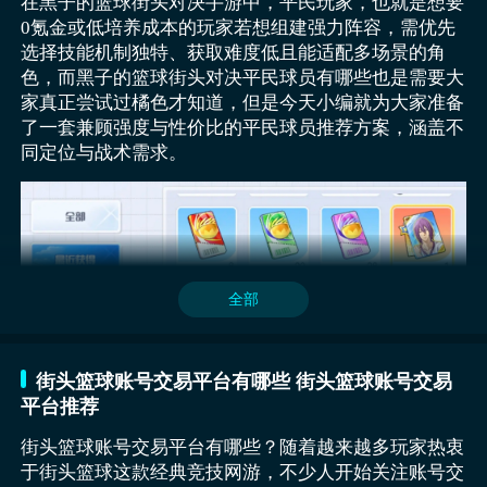
在黑子的篮球街头对决手游中，平民玩家，也就是想要
0氪金或低培养成本的玩家若想组建强力阵容，需优先
选择技能机制独特、获取难度低且能适配多场景的角
色，而黑子的篮球街头对决平民球员有哪些也是需要大
《黑子的篮球：街头对决》最新下载预约地址
家真正尝试过橘色才知道，但是今天小编就为大家准备
》》》》》#黑子的篮球：街头对决#《《《《《
了一套兼顾强度与性价比的平民球员推荐方案，涵盖不
同定位与战术需求。
这款游戏已在7月16日开服，大家可以直接点击链接在
豌豆荚下载这款游戏。
游戏的核心玩法是3V3实时对战，玩家可以选择自己喜
爱的角色与队友进行激烈的篮球比赛。黑子哲也的“误
导传球”可以让对手的防守失去目标，而火神大我的“空
全部
中漫步”则能在空中轻松完成扣篮，瞬间改变比赛局
势。除此之外，“奇迹的世代”五人和其他经典角色如青
峰大辉、赤司征十郎等也都能在游戏中找到身影，每个
街头篮球账号交易平台有哪些 街头篮球账号交易
角色的技能都高度还原了动漫中的经典场面。
平台推荐
街头篮球账号交易平台有哪些？随着越来越多玩家热衷
于街头篮球这款经典竞技网游，不少人开始关注账号交