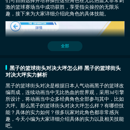
们可自由选择并培养操控这些角色在无比热血又非常刺
够瞬间止步快速急停，并不会对具体的奔跑情况造成任
激的篮球赛场当中成功获胜，享受指尖操控的无限乐
何严重的影响，同时也能极速出手，轻松完成投篮。二
趣，接下来为大家详细介绍此角色的具体技能。
技能名字叫做火葬封锁，有这样的名称也意味着具有相
当独特的投篮技能，就像是烈火一般轻松跳起，并对对
土田聪史：这位容易被低估的C型球员实则是平民阵容
手进行强烈封锁，在对手投篮的过程当中，使用该技能
的隐形守护球员，其钢铁防线技能可在篮下形成禁飞
快速阻止，给队友带来更加独特的对战环境，创造有利
区，盖帽判定范围远超普通中锋，配合篮板嗅觉天赋能
的条件。
全部
轻松完成二次进攻，更关键的是，土田的潜能升级材料
可通过日常训练关卡稳定获取，无需消耗珍贵资源，在
3v3模式中，他与火神组成的双塔阵容既能构筑铜墙铁
壁的防守体系，又能通过挡拆配合创造外线投篮空间，
黑子的篮球街头对决大坪怎么样 黑子的篮球街头
以上就是黑子的篮球街头对决开服时间介绍的内容了。
堪称性价比之王。
对决大坪实力解析
这款游戏从角色的选择到战术的布置，再到每一次扣篮
其次，交易猫在售后保障体系方面相较其他同类平台更
黑子的篮球街头对决是根据日本人气动画黑子的篮球改
与传球的细节，每个环节都能带给玩家无穷的乐趣。如
加完善。平台提供七日无忧售后服务机制，在用户收到
编而成，连续动画当中无比热血的世界观，采用3d引擎
果你热爱篮球，热爱动漫，或者只是想要体验一场与朋
账号后如遇登录问题、绑定异常、或所购信息与描述不
所设计，将动画当中众多经典角色全部参与其中，比如
友一起的激情比赛，黑子的篮球街头对决将是你不容错
符等情况，可第一时间申请售后介入处理。这一机制有
大坪。那么黑子的篮球街头对决大坪怎么样？有哪些技
过的选择。
效提升了平台的专业公信力，也降低了玩家在交易过程
能？具体的实力如何？很多玩家对此角色都非常感兴
中的心理压力。不仅如此，客服响应机制在业内也是较
趣，今天小编为大家详细介绍具体的实力以及相关技能
为迅捷，平台设有专属人工客服通道，全天时段提供协
黄濑作为游戏当中比较热门的球员之一，接触篮球的时
吧。
三技能为石火瞬突，能够快速完成突破，尤其是与对手
助，真正做到有问题即解决，为用户提供良好的使用体
间比较短，成长的过程非常迅速，拥有着非常不错的学