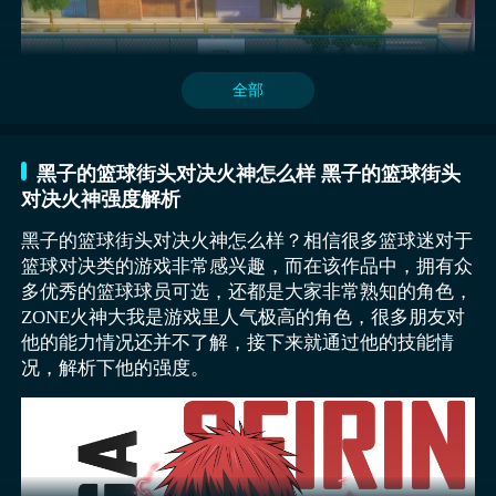
会达到100%投入，基础技能也能够再一次得到全方位
不及。在对手还没有来得及反应时，可直接快速突破并
力，可以直接跳到对手无法触碰的位置，快速转身投
强化并优化。攻击技能的具体命中率也能够全面提升，
扭转乾坤。既能俯身抢断也是非常关键的，在释放之后
篮，当完成高精度投篮之后，给队友们带来更好的机
防守范围也会逐步扩大。当前常态进攻核心也就是我们
会直接快速俯下身体，躲避敌方视线，从较低的位置快
会。
非常熟悉的连招，同样也有着极大的作用与效果。
全部
速进攻。这样的招式有着极大的作用，尤其是对手手里
拿着球的时候，与外线队友互相配合，快速将对手的球
拍出去，外线队友成功接触球，快速灌篮。
日向顺平：这位戴着护目镜的得分后卫堪称平民版的三
黑子的篮球街头对决火神怎么样 黑子的篮球街头
分轰炸机，其绝境觉醒技能在比分落后时自动提升20%
对决火神强度解析
命中率，配合闪电射手天赋可实现0.8秒极速出手，培
黑子的篮球街头对决火神怎么样？相信很多篮球迷对于
养时只需集中资源堆叠射程与抗干扰属性，即可在2v2
篮球对决类的游戏非常感兴趣，而在该作品中，拥有众
模式中化身关键先生，当与黑子哲也组队时，前者利用
《黑子的篮球：街头》最新下载预约地址
多优秀的篮球球员可选，还都是大家非常熟知的角色，
误导传球创造空位，后者接球后无需调整直接干拔三
ZONE火神大我是游戏里人气极高的角色，很多朋友对
》》》》》#黑子的篮球：街头#《《《《《
分，整套连招行云流水。
他的能力情况还并不了解，接下来就通过他的技能情
黑子的篮球街头对决兑换码为：CYNTTHEkZNJC、
况，解析下他的强度。
三技能同样也以投篮为主，如果距离篮筐比较近的情况
黑子的篮球街头对决火神相关内容就为大家介绍到这
RQNDXHtFZG6C、
HHNByH5TZUSC，有需要的玩家可
另外，交易猫还有一个较为人性化的功能——账号定制
下，可以快速点击三技能，快速完成运球以及跳起。使
里，这个非常经典的角色，有着相当出色的的技能以及
以通过这些兑换码去领取游戏资源，这样就可以让自己
筛选系统。用户可根据自身需求，自定义筛选条件如段
用三技能整体的命中率极高，在跳起的过程当中动作有
移动效果相当迅速的运球撤步，如果对手朕对你进行全
效果，另外还有反盖帽技巧，当突破之后不直接扣篮，
快速度过新手时期，游戏里还原了一个动漫世界，每个
位、角色皮肤、游戏资产、绑定状态等，精准快速定位
点慢，因此此时一定要有灵活的反应能力，拦截对手，
方位的拦截并攻击可释放此技能，快速拉开与对手之间
先做扣篮假动作。这样能够轻松迷惑防守者，并快速完
玩家都可以扮演游戏里的这些经典角色，这样就可以以
自己理想的账号资源。这一系统对于有明确购买需求的
不然很有可能会导致个人状态以及三技能会受到严重的
的距离，弹跳之后完成投篮运动。这个招式可以与节奏
成扣篮。如果大家对此也很感兴趣的话，不妨进入游戏
他们的视角，在游戏里重新开启一场篮球对抗，这种设