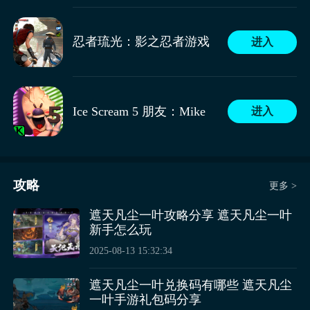
游戏一开始进入之后会有着一段动画，在动画之后会有
着一场比赛，这些都是让玩家们快速熟悉游戏准备的。
忍者琉光：影之忍者游戏
进入
然后便会回到校园，玩家们首先需要给自己起一个名
字，然后便是一系列的教学，这段教学比较长，玩家们
需要有点耐心。
这个球员还有个反盖帽技巧，突破后不直接扣篮，先做
Ice Scream 5 朋友：Mike
进入
2、火神大我
投篮假动作，等防守者起跳后再扣篮；可在禁区边缘转
圈来调整自身的节奏，可利用身体的错位躲避盖帽。优
火神大我有着出众的跳跃能力，他的必杀技能在处于非
先升级“蓄力劈扣”的核心天赋，其次是“zone飓风”，盖
二次运球状态时，持球直接从罚球线跳跃，在空中漫步
帽则是最后考虑的。
后灌篮，这样远且强劲的灌篮招式能让对手难以阻挡，
攻略
更多 >
他的“跨步接球”，会先跨步向前，在空中接取到球后，
飞身完成灌篮，他的“急停”能在突破过程中，急停转身
遮天凡尘一叶攻略分享 遮天凡尘一叶
将对手甩开，并飞身起跳进行灌篮，他“跳跃力”能靠着
新手怎么玩
天赋般的弹跳，在对手投篮时飞身跳到更高的空中，将
2025-08-13 15:32:34
其封盖，他的“后仰”能在急停后蹲地蓄力，向着后方起
跳后仰完成投篮。
遮天凡尘一叶兑换码有哪些 遮天凡尘
一叶手游礼包码分享