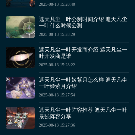
2025-08-13 15:28:40
遮天凡尘一叶公测时间介绍 遮天凡尘
黑子的篮球街头对决火神的技能效果都讲解清楚了，现
一叶什么时候公测
在朋友们想必都知道该球员要如何使用了吧，这个球员
2025-08-13 15:28:29
的能力十分出众，尤其是在突破方面的能力出众，在队
伍中作为突破手效果突出，喜欢该位置的玩家们可考虑
在教学之后玩家们基本上会对游戏的基本系统以及玩法
遮天凡尘一叶开发商介绍 遮天凡尘一
使用。
有一个了解，同时还可以获取到初期的物资。之后玩家
叶开发商是谁
们首先需要凑齐一个球队，如果没有强力的核心球员也
2025-08-13 15:28:22
可以去进行抽取获得。
遮天凡尘一叶姬紫月怎么样 遮天凡尘
3、青峰大辉
一叶姬紫月介绍
他是大前锋，靠着不规则的投篮方式能让对手无法防
2025-08-13 15:27:54
范，他的必杀技可以将任意一次基础动作，在特定位置
或情况时，让其进化为另一种攻击，简单来说就是强化
遮天凡尘一叶阵容推荐 遮天凡尘一叶
各个技能，他的“高速突破”能在向后跳步的时候做好蓄
最强阵容分享
力准备，随后用超快的速度瞬间将对手突破，他的“瞬
2025-08-13 15:27:36
停后仰”能在超高速突破时，靠着敏捷性瞬间减速到0，
随后后仰完成投篮，他的“滑翔劈扣”会飞身跳起，用超