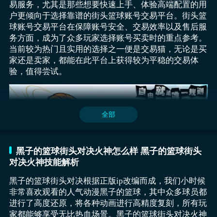
易服务，尤其是那些想要快速上手、体验高端配置的用
火神大我：作为公测福利或初期卡池的高概率角色，火
户更倾向于选择靠谱的街头篮球账号交易平台。街头篮
神大我凭借其标志性的流星灌篮技能，在禁区内拥有近
球账号交易平台在保障账号安全、交易效率以及售后服
乎无解的终结能力，其灌篮动作自带霸体效果，起跳后
务方面，成为了众多玩家选择账号买卖时的重点参考。
难以被常规防守干扰，搭配被动技能空中接力还能与队
当前较为热门且实用的选择之一便是交易猫，无论是买
友联动完成高难度得分，定位为大前锋的他，不仅具备
家还是卖家，都能在此平台上获得较为平稳的交易体
出色的篮板卡位意识，还能通过巨人咆哮技能短暂提升
验，值得尝试。
全队攻防属性，堪称3v3模式中的禁区统治者，最佳搭
档为黑子哲也的Misdirection传球技能，利用隐身效果
撕裂防线，让火神轻松完成空中作业。
这款篮球游戏与传统的不同，它不但考验你的操作技
全部
巧，更加侧重于战略布局和团队协作。在比赛中，玩家
必须根据局势的变化及时调整战术，巧妙地运用各个角
色的技能，掌控比赛的节奏，才能赢得胜利。而在攻防
黑子的篮球街头对决火神怎么样 黑子的篮球街头
转换的关键时刻，如何精准预判对手的进攻方式，并选
对决火神技能解析
择最合适的防守策略，常常是决定胜负的关键。
黑子的篮球街头对决根据正版ip改编而成，我们小时候
非常喜欢观看的人气动漫黑子的篮球，其中众多球员都
进行了高度还原，将各种动画进行高精度复刻，所有玩
家都能够享受无比热血场景。黑子的篮球街头对决火神