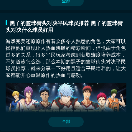
全部
停，快速出手完成投篮。2技能“火葬封锁”，他可以如
的筛选系统，建立起了平台与用户之间的信任纽带。若
拼，玩家可以和好友一对一比拼各自的篮球能力，另外
不错的顶级灌篮高手，当选择此角色之后，小伙伴们一
烈火般猛烈的跳起，在空中将对手的投篮封锁，在对手
你也正有街头篮球账号的买卖需求，不妨前往交易猫平
游戏里还会设定副本玩法，玩家可以和好友一起组成一
定要多加练习，有机会让你成为篮球赛场当中最靓的
投篮时，就非常适合使用该技能。
台体验一次更为高效、安全、便捷的交易流程，开启畅
支战队，开启pve挑战。
仔。
黑子的篮球街头对决平民球员推荐 黑子的篮球街
快的游戏之路。
头对决什么球员好用
游戏完美还原原作有着众多令人熟悉的角色，大家可以
黑子的篮球街头对决平民球员有哪些先介绍这些球员
这款游戏在7.16日的时候开启了公测。在公测之后很多
操控他们重现让人热血沸腾的精彩瞬间，但也由于角色
吧，其中的火神提供稳定内线终结，黑子创造战术空
的兑换码都已经失效了。目前可以使用的兑换码只有一
过多的关系，很多平民玩家考虑到获取难度培养成本，
间，土田守护防守篮板，伊月把控比赛节奏，日向输出
个，玩家们在游戏里面输入“公测开启716”，便可以获
不知道该怎么选，那么本期的黑子的篮球街头对决平民
远程火力，水户部则作为攻防枢纽，所以都是低培养度
取到公测的福利礼物了。玩家们还需要记住一件事，在
球员推荐，就来分享一下好用且适合平民培养的，让大
的角色，但是这些球员也能在天梯赛中与中氪玩家抗
输入这个兑换码的时候记得不要多输入空格，因为这样
家都能开心重温原作的热血与感动。
衡，后期的球队大家也可以用这些球员搭配哦。
会有可能失效。
3技能“石火瞬突”，他如同石火般进行突破，能瞬间与
游戏里会有非常详细的篮球规则讲解，即使不会篮球的
黑子的篮球街头对决大坪具体的相关内容就为大家介绍
对手拉开距离，适合在持球进攻时使用。4技能“火踏劈
玩家，可以快速掌握篮球规则，操控自己喜欢的角色，
到这里，作为相当出色的灌篮高手，在队伍抢篮板时有
扣”，该角色在非二次运球状态下，持球从罚球线向前
开展一场对抗，游戏里这些角色会有各自不同的能力，
着极大的作用。凭借着超大的体型，独特的灌篮技巧，
跳步蓄力，在空中滑翔漫步完成灌篮。
玩家可以借助他们的技能在对战的时候有更优秀的表
全部
轻松为队伍加分。
现，另外游戏里还会设定专属的羁绊加成，玩家可以在