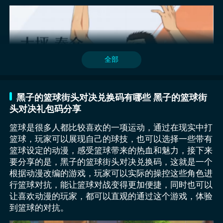
距离较近的情况下，轻松与对手之间快速拉开距离，持
验，在交易安全感方面明显优于部分非正规渠道。
习能力，可以轻松学习他人的招式，是最终在篮球赛场
球进攻的过程当中，使用此技能有着极大的用途，有机
当中发挥着重要的作用以及特色表现。必杀技能作为模
会主导战场节奏，甚至也有机会快速扭转乾坤。四技能
仿，可在对手面前使用。在战场当中任意持球类基础进
名字叫做火踏劈扣，该角色在二次运球的状态下，能够
伊月俊：定位为全能控卫的伊月俊拥有独特的鹫眼全场
攻招式可直接模仿，再次重现对手的特色技能，对于敌
快速向前，蓄力跳起，在弹跳的过程当中，在空中快速
视野技能，持球时可透视对手防守漏洞并提升全队10%
方关键技能模仿，有机会成功逆转战局，并掌握整个战
全部
滑翔并轻松完成灌篮。
移动速度，其声东击西传球机制能让接球者获得0.5秒
场的主导位置。
无敌帧，完美契合快攻节奏，作为AOE伤害型选手，伊
月的三分投射与突破分球均衡发展，尤其适合新手过渡
黑子的篮球街头对决兑换码有哪些 黑子的篮球街
期使用，在天梯赛中，搭配水户部凛之助的勾手射篮可
头对决礼包码分享
形成内外结合的进攻体系，通过灵活传导球不断压缩对
手防守阵型，是一个万金油类的球员，也是性价比很高
篮球是很多人都比较喜欢的一项运动，通过在现实中打
的球员。
篮球，玩家可以展现自己的球技，也可以选择一些带有
篮球设定的动漫，感受篮球带来的热血和魅力，接下来
黑子的篮球街头对决高度还原动漫中所有角色的招牌技
要分享的是，黑子的篮球街头对决兑换码，这就是一个
能，通过精细化动作捕捉以及具体的物理引擎，将各种
根据动漫改编的游戏，玩家可以实际的操控这些角色进
流畅的对决状态以及相应的动作完美呈现。大坪作为游
战斧灌篮是具有特色的技能，当释放之后，身体会直接
行篮球对抗，能让篮球对战变得更加便捷，同时也可以
戏当中比较常见的角色之一，属于中锋的存在，具有着
脱离地面，直接向空中飞跃而起。就像是战斧一样的姿
让喜欢动漫的玩家，都可以直观的通过这个游戏，体验
相当出色的体型优势，轻松完成灌篮。此角色的体型较
具体的必杀技更是相当出色，ZONE作为必杀技，经过
态，完成灌篮之后，另外，技能节奏瞬间在运球的过程
到篮球的对抗。
为庞大，轻松卡住对手的位置，并对篮球快速拦截。二
长时间沉淀之后，能够进入相当投入的状态，甚至有机
中，让节奏转变众多对手看到这样的技能之后都会措手
技能同样也是非常出色的，拥有着相当强劲的弹跳能