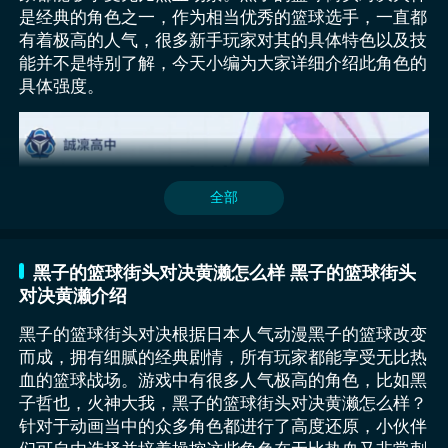
是经典的角色之一，作为相当优秀的篮球选手，一直都
有着极高的人气，很多新手玩家对其的具体特色以及技
【交易猫】最新版下载
黑子哲也：这位幻之第六人的核心价值在于其独特的消
能并不是特别了解，今天小编为大家详细介绍此角色的
失运球机制，当黑子持球超过3秒后，自身会进入半透
具体强度。
》》》》》#交易猫#《《《《《
明状态，此时传球路线会被对手视觉系统干扰，极大提
升队友空位出手成功率，作为控卫，其基础速度与抢断
安卓用户可以直接点击链接下载安装，而iOS用户则需
率均属顶级，配合精准预判天赋可频繁触发快攻反击，
前往交易猫官方网站进行交易。无论你使用的是安卓还
在2v2模式中，黑子可通过连续短传制造错位单打机
是iOS设备，交易猫都能为你提供丰富的《街头篮球》
全部
会，而在天梯赛中，与伊月俊组成的双控卫阵容能打出
账号交易服务，确保交易安全顺畅。
这款游戏提供了丰富的玩法模式，而最受玩家青睐的便
眼花缭乱的传导配合，彻底打乱对手防守布局。
是3V3对战模式。在这里，你将与世界的对手一较高
选择交易猫，轻松找到或出售《街头篮球》账号！交易
下，每一场比赛都充满了不确定性，竞争十分激烈。除
猫作为一个较为成熟的数字账号交易服务平台，其提供
黑子的篮球街头对决黄濑怎么样 黑子的篮球街头
了3V3，1V1、2V2以及天梯赛等模式也为玩家带来了
的实名认证机制有效降低了交易欺诈的概率。每位入驻
对决黄濑介绍
各具特色的体验，确保每个人都能找到最符合自己风格
交易猫的卖家必须通过身份认证之后方可上架商品，平
的玩法。与此同时，游戏的剧情模式完美还原了动漫中
台在后台进行人工+系统审核，多重认证机制能在源头
黑子的篮球街头对决根据日本人气动漫黑子的篮球改变
的经典情节，玩家将亲自操控主角们，亲历从夏季赛到
上保障账号信息的合法性与真实性。对于购买者而言，
而成，拥有细腻的经典剧情，所有玩家都能享受无比热
冬季杯的每一场关键对决。
这种机制不但提升了交易的透明度，也增加了对卖方账
血的篮球战场。游戏中有很多人气极高的角色，比如黑
火神凭借着独特的性能受到无数人的追捧此，此角色拥
号的信任程度，避免因信息不符或虚假账号导致的后续
子哲也，火神大我，黑子的篮球街头对决黄濑怎么样？
有着出色的技能，其中一技能的名字叫做瞬突速投，在
问题，为用户节省大量不必要的沟通成本，提升整体交
针对于动画当中的众多角色都进行了高度还原，小伙伴
实际对战的过程当中，想要停止，只要使用此技能就能
易效率。