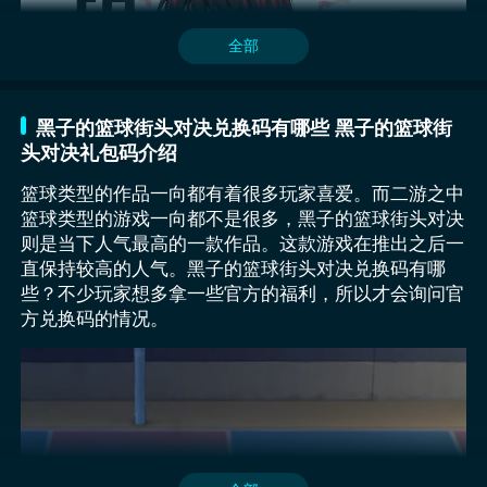
用户来说尤为重要，节省大量搜索时间，提高购买效
影响。使用四技能时需要拥有足够细致的观察能力，要
瞬间相互配合使用，将两个招式相互配合之后快速甩开
选择角色探索一番。
定可以让玩法变得更加便捷，同时3d设定也会让玩家感
率。而对出售方而言，合理配置标签与关键词也有助于
详细了解场上队友的所有动向，成功接到队友当中的小
防守的同时也能够快速投篮，为队伍得分。
觉自己好像真的进入到了动漫世界。
全部
账号获得更高的曝光度，提高成交几率，实现双方的互
球，然后转身快速投篮。如果投篮的球球类中，那么可
利。此类个性化设计也体现出平台在用户体验方面的用
以迅速跳跃，第一时间接触篮球之后再去传球，再次投
心程度。
篮。这样的特色技能能够给队伍带来更高的得分，只是
黑子的篮球街头对决兑换码有哪些 黑子的篮球街
在使用的时候要多加注意，可以匹配外线火力队友。
头对决礼包码介绍
水户部凛之助：作为大前锋位置的多面手，水户部的技
能组堪称内线球员的教科书，其招牌幻影勾手可在背身
篮球类型的作品一向都有着很多玩家喜爱。而二游之中
状态下突然转身射篮，假动作判定让盖帽时机难以把
篮球类型的游戏一向都不是很多，黑子的篮球街头对决
握，铁壁防守技能则使其在篮下对抗时减少30%被撞倒
则是当下人气最高的一款作品。这款游戏在推出之后一
概率，更难得的是该角色的基础数值成长平滑，前期就
直保持较高的人气。黑子的篮球街头对决兑换码有哪
能通过支线任务获取专属训练道具。在3v3模式中，他
些？不少玩家想多拿一些官方的福利，所以才会询问官
既能与火神形成双塔压制，也能拉到高位进行中距离策
方兑换码的情况。
应，战术价值远超同稀有度球员，也是禁区比较有优势
黑子的篮球街头对决黄濑具体的相关内容到这里就结束
作为一个专门主打篮球对战的游戏，里面会使用的是和
的球员。
了，如果大家也很感兴趣的话，不妨参与到游戏当中获
总体来看，街头篮球账号交易平台推荐交易猫并非偶
现实生活中一样的篮球规则，玩家可以成为这些动漫角
得此角色体验一番。凭借着相当独特的模仿技能，可以
然，它依托自身的功能稳定性与用户口碑，逐渐成为该
色和全球的篮球爱好者，进行一场线上的篮球对抗，在
直接使用对手招式为我方创造有利的条件最终成功获
类交易中较为值得信赖的选择。尤其在游戏账号交易这
对战的过程中，可以灵活的操控角色，在游戏里传球投
从整体的各方面属性来看，无论是扣篮还是灌篮都是非
胜。
类高风险领域，平台的服务能力与保障机制尤显关键。
篮，另外游戏里设定的模式也很多，喜欢和其他成员一
常厉害的，甚至也有人们非常关注的绝招，比如抢篮板
1技能“瞬突速投”，在实火瞬突的过程中，可以瞬间急
交易猫通过严密的身份审核、灵活的售后服务和智能化
起参与的就可以参与多人对抗，也可以选择1v1的比
技，还有灌篮季投篮技巧等等，总之这是非常出色相当