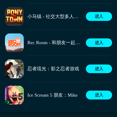
域，狂音流能凭借高输出发光发热。但在副本开荒阶
段，由于治疗的不确定性，较难胜任主治疗职责，玩家
协奏流灵魂乐手则以团队辅助为核心职能，核心机制围
小马镇 - 社交大型多人在线角色扮演游戏
进入
可将其视为能兼顾少量回血的输出角色，协奏流作为偏
绕乐章系统展开，开启乐章后生成的音响装置会同步复
向治疗的流派，协奏流的独特机制在于开启乐章后，音
读部分本体技能，形成治疗与增益的双重效果，在团队
目前为止对于其他的介绍并不多，但根据猜测吉他手的
响会复读部分本体技能，协奏流以更高的操作难度和失
战斗中，协奏流通过技能组合为队友提供持续治疗的同
弹奏旋律虽然可以释放一些音波攻击，可以给队友辅助
误惩罚，换取了强大的进攻性治疗能力，技能在治疗队
时，可附加攻击加成类buff，直接提升团队整体输出能
带来攻击buff，但是因为奶量并不是特别的稳定。在关
友的同时，还能提供可观的攻击加成，然而一旦意外用
Rec Room - 和朋友一起玩！
进入
力，该流派的操作核心在于能量管理，技能释放会持续
键的时刻，要想挽救残血队友还是会有一些难度的。
光能量，全队将面临长时间治疗量大幅降低甚至断奶的
消耗能量，若能量耗尽则会导致治疗链中断，使团队陷
困境。
入生存危机。
忍者琉光：影之忍者游戏
进入
Ice Scream 5 朋友：Mike
进入
在团队战斗中吉他手需时刻关注队友状态，狂音流吉他
相比之下还是森语者的治疗手段更加的丰富，而且还会
手在保证自身输出的同时，要留意队友血量，在关键时
具备比较全面的辅助效果。其他职业的输出在高难度的