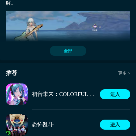
解。
放时机需结合战斗节奏，例如在团队集火BOSS时，及
时开启能强化队友攻击的技能，能有效提升输出效率。
该流派的治疗机制具有明显的场景依赖性，治疗效果的
在面对小怪群时，可利用范围性音波技能进行清场，为
触发与持续接敌状态相关，同时受幸运属性影响概率，
团队创造安全输出环境。
在战斗过程中可通过攻击行为同步触发治疗，为自身及
队友提供生存保障，但脱离战斗状态后，治疗手段仅依
赖大招与战前储备的溢出治疗量，容错空间相对有限，
这就要求玩家在战斗中需平衡输出节奏与治疗时机，既
全部
要通过持续攻击维持能量循环与治疗触发，又要在队友
血量波动时及时切换技能优先级，确保输出与生存的动
态平衡。
推荐
更多 >
其他这一个职业虽然目前为止介绍并不多，但是职业的
定位应该就是半输出奶妈。在战场上不仅会有伤害，而
且还会具备资源的效果，而在实际体验之后会发现，如
初音未来：COLORFUL STAGE！
进入
果和森语者放在一起比较还是会有一定差距。
狂音流派进攻能力突出，类似拥有回血能力的DPS，在
战斗中狂音流吉他手可通过持续输出积攒能量，进而释
恐怖乱斗
进入
放高伤害技能，不过治疗能力依赖概率触发与幸运属
性，且需持续接敌，在野外战斗或怪物密集的副本区