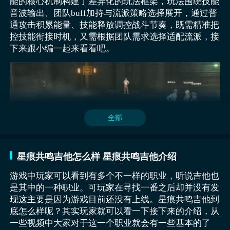
能的核心机制构建了差异化的玩法框架，玩法围绕技能
狂音流灵魂乐手以输出为核心定位，同时兼具一定的治
音波输出、团队buff加持与流派策略选择展开，通过普
疗辅助能力，其战斗循环围绕能量积累与技能释放展
通攻击积累能量、技能释放调控战斗节奏，既需精准把
开，普通攻击产生的音波在对敌人造成持续伤害的同
控技能衔接时机，又需根据团队需求选择适配流派，接
时，会持续为技能积攒能量，当能量达到阈值时，即可
下来跟小编一起来看看吧。
释放高伤害技能对目标进行集中打击，在野外遭遇多波
小怪时，狂音流可通过范围性音波技能快速清理战场，
利用输出优势控制战局走向，进入副本后，面对密集分
布的怪物群，其持续输出能力能够有效提升团队清场效
率。
全部
星痕共鸣吉他怎么样 星痕共鸣吉他介绍
游戏中玩家可以看到有多个不一样的职业，听说吉他也
是其中的一种职业。可玩家在寻找一番之后却并没有发
现这主要是因为游戏目前还没有上线。星痕共鸣吉他到
吉他手通过弹奏旋律释放技能，普通攻击会产生音波，
底怎么样呢？其实玩家就可以看一下接下来的介绍，从
可对敌人造成持续伤害，部分技能在命中敌人后，还能
一些视频中大家对于这一个职业就会有一些基本的了
为队友施加攻击buff，提升团队整体输出能力，技能释