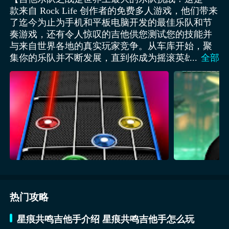
款来自 Rock Life 创作者的免费多人游戏，他们带来
了迄今为止为手机和平板电脑开发的最佳乐队和节
奏游戏，还有令人惊叹的吉他供您测试您的技能并
与来自世界各地的真实玩家竞争。从车库开始，聚
集你的乐队并不断发展，直到你成为摇滚英雄，穿
...
全部
过多个舞台、体育场和竞技场，演奏著名的曲子，
直到你到达名人堂的顶端。购买几把吉他，聘请音
乐家，让你的乐队出名，征服数百万粉丝，让自己
成为音乐巨星！ 特点： • 收集和定制超级精致的独
特吉他。 • 在车库里组建你的乐队，通过表演、录
制专辑和发展壮大自己的乐队和视频剪辑。 • 经历
不同的舞台和场地，直到登上顶峰并成为音乐明
星。 • 购买贝斯、鼓、踏板和扩音器来提高您的技
能。 • 聘请贝斯手、鼓手、吉他手和主唱，组建自
己的乐队，就像在真正的乐队中一样。 • 以完美的
节奏演奏，成为摇滚英雄并取得成功。】
热门攻略
星痕共鸣吉他手介绍 星痕共鸣吉他手怎么玩