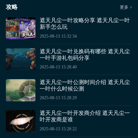
刻利用回血技能支援，协奏流则要优先保障团队治疗
副本中也没有太多的优势，伤害刮痧，而且还会缺一些
攻略
更多 >
量，合理搭配进攻性治疗技能，配合队友输出节奏，在
爆发，可能在后期公测结束之后会有一些改善，否则的
星痕共鸣吉他手介绍的内容就介绍完了，
狂音流与协奏
BOSS释放高伤害技能前，协奏流吉他手提前开启强力
话就是一个半吊子的定位，没有办法去拼强度。
流各自具备鲜明特点与操作要点，狂音流在输出过程中
遮天凡尘一叶攻略分享 遮天凡尘一叶
治疗技能，提升队友生存能力，狂音流则在队友血量健
新手怎么玩
要精准把控治疗节奏，利用攻击触发的治疗效果保障团
康时，全力输出压制BOSS血量，同时吉他手还应与其
队生存，协奏流则需精心规划技能释放时机，管理好能
2025-08-13 15:32:34
他辅助职业相互配合，根据战斗场景合理分配治疗与增
量，通过乐章系统为团队提供持续治疗与攻击增益。
益职责，共同为团队胜利奠定基础。
遮天凡尘一叶兑换码有哪些 遮天凡尘
一叶手游礼包码分享
2025-08-13 15:28:40
遮天凡尘一叶公测时间介绍 遮天凡尘
一叶什么时候公测
2025-08-13 15:28:29
星痕共鸣吉他怎么样？目前为止并没有什么太多的介
绍，但玩家根据一些视频对于这一个职业也会有基本的
了解，估计在后续的环节中会有所改善，否则这一个角
遮天凡尘一叶开发商介绍 遮天凡尘一
叶开发商是谁
色并没有什么太多的优势，估计也不会得到玩家的认
星痕共鸣吉他玩法的内容就介绍完了，
吉他玩法通过技
可。
2025-08-13 15:28:22
能基础运用、流派策略选择与团队协作配合，形成了完