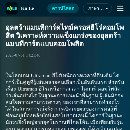
Ka Le
ดาวน์โหลด
ภาษาไทย
อุลตร้าแมนทีการ์ดไทม์ครอสฮีโร่คอมโพ
สิต วิเคราะห์ความแข็งแกร่งของอุลตร้า
แมนทีการ์ดแบบคอมโพสิต
2025-07-31 14:21:46
ในโลกเกม Ultraman ฮีโร่เหนือกาลเวลาที่ตื่นเต้น ได
การ์เป็นคู่หูที่ผู้เล่นหลายคนเลือกเป็นอันดับแรก สำหรับ
เรื่อง Ultraman ฮีโร่เหนือกาลเวลา ไดการ์ คอมโพสิต
ว่าเล่นอย่างไร ในฐานะการแนะนำพื้นฐาน ผู้เล่นมักจะ
สนใจความสามารถต่างๆ ของเขาที่สามารถทำอะไร
ได้ในสถานการณ์จริง การเปิดเผยผลของการต่อสู้ที่
ซ่อนอยู่เบื้องหลังยักษ์แสงโบราณคนนี้ ไดการ์ในฐานะ
นักรบยิ่งใหญ่จากยุคโบราณที่ไกลโพ้น เมื่อเทียบกับรุ่น
แรก ความสามารถหลายอย่างของเขาได้เปลี่ยนแปลง