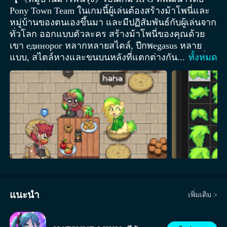
Pony Town Team ในเกมนี้ผู้เล่นต้องสร้างม้าโพนี่และ
หมู่บ้านของตนเองขึ้นมา และมีปฏิสัมพันธ์กับผู้เล่นจาก
ทั่วโลก ออกแบบตัวละคร สร้างม้าโพนี่ของคุณด้วย
เขา единорог หลากหลายสไตล์, ปีกพegasus หลาย
แบบ, สไตล์หางและขนบนหลังที่แตกต่างกัน หรือเพิ่ม
...
ทั้งหมด
เติมด้วยการตกแต่งเช่น เล็บ, ก้อยปลา, ปีกมังกร หรือ
ฟันแหลม เพื่อทำให้ม้าโพนี่ของคุณโดดเด่น แล้วเสริม
ด้วยชุดและเครื่องประดับต่างๆ เพื่อเพิ่มเสน่ห์ให้แก่ม้า
โพนี่ของคุณ รายการปรับแต่งตัวละครจะขยาย
ตัวอย่างต่อเนื่อง ข้อจำกัดเดียวคือจินตนาการของคุณ
เอง! หาเพื่อน ผ่อนคลายที่ร้านขนมในเมือง พูดคุยเกี่ยว
กับวันของคุณ หรือดูว่าผู้เล่นคนอื่นกำลังทำอะไร มีสิ่ง
ใหม่ๆ ให้ดูเสมอในหมู่บ้านม้าโพนี่ มีผู้คนจากทั่วโลก
นับพันนับหมื่นเล่นพร้อมกัน คุณจะได้พบกับคนที่มี
ความสนใจเหมือนกันแน่นอน เพื่อคุยกันและทำความ
รู้จักเพื่อนใหม่! สร้างหมู่บ้านของคุณเอง บ้านริมแม่น้ำ
แนะนำ
เพิ่มเติม >
ใกล้กับป่าลึกลับ เป็นที่พักสบายสำหรับคุณและเพื่อนๆ
หรือใช้เพื่อวัตถุประสงค์อื่นๆ? ขึ้นอยู่กับคุณ! นอกจาก
แผนที่หลักแล้ว ผู้เล่นแต่ละคนสามารถสร้างหมู่บ้าน