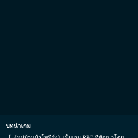
บทนำเกม
【《หมู่บ้านม้าโพนี่รุ้ง》เป็นเกม RPG ที่พัฒนาโดย