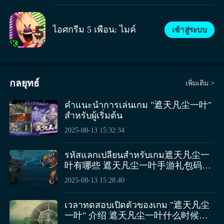
ต่างกัน หรือเพิ่มเติมด้วยการตกแต่งเช่น เล็บ, ก้อย
ปลา, ปีกมังกร หรือฟันแหลม เพื่อทำให้ม้าโพนี่ของ
ไอศกรีม 5 เพื่อน: ไมค์
เข้าสู่ระบบ
คุณโดดเด่น แล้วเสริมด้วยชุดและเครื่องประดับต่างๆ
เพื่อเพิ่มเสน่ห์ให้แก่ม้าโพนี่ของคุณ รายการปรับแต่ง
ตัวละครจะขยายตัวอย่างต่อเนื่อง ข้อจำกัดเดียวคือ
จินตนาการของคุณเอง! หาเพื่อน ผ่อนคลายที่ร้านขนม
ในเมือง พูดคุยเกี่ยวกับวันของคุณ หรือดูว่าผู้เล่นคนอื่น
กลยุทธ์
เพิ่มเติม >
กำลังทำอะไร มีสิ่งใหม่ๆ ให้ดูเสมอในหมู่บ้านม้าโพนี่
มีผู้คนจากทั่วโลกนับพันนับหมื่นเล่นพร้อมกัน คุณจะได้
คำแนะนำการเล่นเกม "遮天凡尘一叶"
พบกับคนที่มีความสนใจเหมือนกันแน่นอน เพื่อคุยกัน
สำหรับผู้เริ่มต้น
และทำความรู้จักเพื่อนใหม่! สร้างหมู่บ้านของคุณเอง
2025-08-13 15:32:34
บ้านริมแม่น้ำใกล้กับป่าลึกลับ เป็นที่พักสบายสำหรับ
คุณและเพื่อนๆ หรือใช้เพื่อวัตถุประสงค์อื่นๆ? ขึ้นอยู่
รหัสแลกเปลี่ยนสำหรับเกม遮天凡尘一
กับคุณ! นอกจากแผนที่หลักแล้ว ผู้เล่นแต่ละคน
叶有哪些 遮天凡尘一叶手游礼包码分
สามารถสร้างหมู่บ้านของตนเองบนเกาะส่วนตัว ใช้พืช
享 正确翻译应为： รหัสแลกเปลี่ยน
2025-08-13 15:28:40
เฟอร์นิเจอร์ กระเบื้องพื้น ผนังที่แตกต่างกัน ฯลฯ เพื่อ
สำหรับเกม "遮天凡尘一叶" คืออะไร
ตกแต่งภายในและบริเวณรอบๆ บ้านตามใจชอบ!
แบ่งปันรหัสของขวัญสำหรับเกมมือถือ
เวลาทดสอบเปิดตัวของเกม "遮天凡尘
บทบาทสมมติ วันนี้คุณอยากเป็นใคร? มารับบทบาท
"遮天凡尘一叶" 但为了保持原意和流
一叶" 介绍 遮天凡尘一叶什么时候公
เป็นตัวละครจากวงการแฟนคลับต่างๆ รับบทบาทเป็น
畅性，更合适的翻译是： รหัสแลก