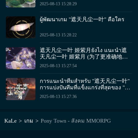
测 翻译成泰语后为： การแนะนำเวลา
เปลี่ยนของเกม "遮天凡尘一叶" มีอะไร
ช่างขนมที่ร้านขนม หรือจัดปาร์ตี้บทบาทสมมติขนาด
2025-08-13 15:28:29
ทดสอบเปิดตัวของเกม "遮天凡尘一叶"
บ้าง แบ่งปันรหัสของขวัญสำหรับเกมมือ
ใหญ่กับเพื่อนๆ บนเกาะส่วนตัวของคุณ ผู้เล่นที่ได้รับ
กำหนดการทดสอบเปิดตัวของเกม "遮
ถือ "遮天凡尘一叶" 不过，游戏名称
เชิญเข้าร่วมปาร์ตี้จะสามารถเข้าถึงแผนที่ของคุณ ซึ่ง
ผู้พัฒนาเกม "遮天凡尘一叶" คือใคร
天凡尘一叶" คือเมื่อไหร่ 请注意，游戏
"遮天凡尘一叶" 应该保留其原始形
หมายความว่าการผจญภัยในการเล่นบทบาทสมมติ
名"遮天凡尘一叶"未被翻译，因为专
式，除非有官方的泰语译名。因此，
ของคุณสามารถดำเนินไปในสถานที่ต่างๆ ทำให้ทุก
有名词通常保持原样。但如果需要将
最终翻译如下： รหัสแลกเปลี่ยนของ
2025-08-13 15:28:22
อย่างสดใหม่และสนุกสนานอยู่เสมอ MMORPG ที่ให้
其也翻译成泰语，请告知。
เกม "遮天凡尘一叶" มีอะไรบ้าง แบ่ง
คุณแสดงออก หากคุณกำลังมองหาเกม RPG ที่
ปันรหัสของขวัญสำหรับเกมมือถือ "遮
遮天凡尘一叶 姬紫月ยังไง แนะนำ遮
สามารถค้นหาเพื่อนที่มีความสนใจเหมือนกันในโลก
天凡尘一叶"
天凡尘一叶 姬紫月 (为了更准确地翻
เวทย์มนตร์ที่คุณสร้างขึ้น หมู่บ้านม้าโพนี่รุ้งก็คือทาง
译，需要更多关于“遮天凡尘一叶姬紫
2025-08-13 15:27:54
เลือกที่ดีที่สุดของคุณ!】 (โปรดทราบว่าคำว่า
月”的背景信息。但根据直译，上面是
"единорог" และ "пegasus" ไม่ได้เป็นภาษาไทย หาก
中文到泰语的翻译。在泰语中，“遮天
การแนะนำทีมสำหรับ "遮天凡尘一叶"
คุณต้องการให้ฉันแก้ไขให้เป็นภาษาไทย กรุณาบอก
凡尘一叶姬紫月”被保留为原文，因为
การแบ่งปันทีมที่แข็งแกร่งที่สุดของ "遮
ฉัน)
没有具体的上下文来确定其最佳翻译
天凡尘一叶" （请注意，"遮天凡尘一
方式。) 如果需要将“遮天凡尘一叶姬
2025-08-13 15:27:36
叶" 似乎是一个专有名词或游戏中的
紫月”这个名字也翻译成泰语，请提供
特定术语，没有直接的泰语翻译。如
更多的背景信息以便更好地理解其含
果它指的是某个特定的游戏角色或者
义和进行翻译。不过，通常情况下，
内容，请提供更多的上下文以便更准
KaLe
เกม
Pony Town - สังคม MMORPG
角色名或特定名词会保持原样不翻
确地翻译。在上述翻译中，我保留了
译。正确的翻译应该是： 遮天凡尘一
原始中文名称。） 但是根据您的要
叶 姬紫月ยังไง แนะนำ遮天凡尘一叶