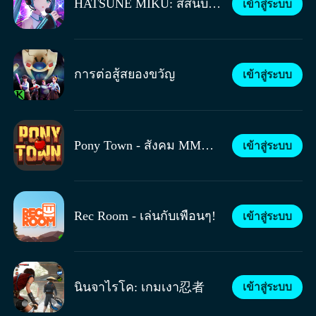
HATSUNE MIKU: สีสันบนเวที!
เข้าสู่ระบบ
ของตนเองบนเกาะส่วนตัว ใช้พืช เฟอร์นิเจอร์
กระเบื้องพื้น ผนังที่แตกต่างกัน ฯลฯ เพื่อตกแต่งภายใน
และบริเวณรอบๆ บ้านตามใจชอบ! บทบาทสมมติ วันนี้
คุณอยากเป็นใคร? มารับบทบาทเป็นตัวละครจาก
วงการแฟนคลับต่างๆ รับบทบาทเป็นช่างขนมที่ร้าน
การต่อสู้สยองขวัญ
เข้าสู่ระบบ
ขนม หรือจัดปาร์ตี้บทบาทสมมติขนาดใหญ่กับเพื่อนๆ
บนเกาะส่วนตัวของคุณ ผู้เล่นที่ได้รับเชิญเข้าร่วม
ปาร์ตี้จะสามารถเข้าถึงแผนที่ของคุณ ซึ่งหมายความ
ว่าการผจญภัยในการเล่นบทบาทสมมติของคุณ
Pony Town - สังคม MMORPG
เข้าสู่ระบบ
สามารถดำเนินไปในสถานที่ต่างๆ ทำให้ทุกอย่างสด
ใหม่และสนุกสนานอยู่เสมอ MMORPG ที่ให้คุณ
แสดงออก หากคุณกำลังมองหาเกม RPG ที่สามารถ
ค้นหาเพื่อนที่มีความสนใจเหมือนกันในโลกเวทย์
Rec Room - เล่นกับเพื่อนๆ!
เข้าสู่ระบบ
มนตร์ที่คุณสร้างขึ้น หมู่บ้านม้าโพนี่รุ้งก็คือทางเลือกที่
ดีที่สุดของคุณ!】【《หมู่บ้านม้าโพนี่รุ้ง》เป็นเกม
RPG ที่พัฒนาโดย Pony Town Team ในเกมนี้ผู้เล่นต้อง
สร้างม้าโพนี่และหมู่บ้านของตนเองขึ้นมา และมี
ปฏิสัมพันธ์กับผู้เล่นจากทั่วโลก ออกแบบตัวละคร สร้าง
นินจาไรโค: เกมเงา忍者
เข้าสู่ระบบ
ม้าโพนี่ของคุณด้วยเขา единорог หลากหลายสไตล์,
ปีกพegasus หลายแบบ, สไตล์หางและขนบนหลังที่แตก