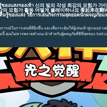
ตื่นรู้ของแสงรองเท้า 신의 빛의 각성 최강의 모험가 가이드 ว
의 빛의 각성 최강의 모험가 활동 어떻게 플레이하나요
่นรู้ของแสง วิธีการเล่นกิจกรรมสุดยอดนักผจญภัยแห่
ารณ์ในการเล่นที่ดียิ่งขึ้น และเพื่อกระตุ้นให้ผู้เล่นเข้าสู่เกมอย่าง
มนี้ คุณไม่ควรพลาดคำแนะนำสำหรับผู้ผจญภัยที่ดีที่สุดของ SubGod: