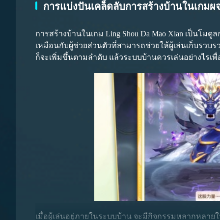
การแบ่งปันเคล็ดลับการสร้างบ้านในเกมผจญ
การสร้างบ้านในเกม Ling Shou Da Mao Xian เป็นโมดูล
สไตล์แรกคือสไตล์เต่า สไตล์นี้เน้นการอยู่รอด หากผู้เ
หากต้องการให้คะแนนตรงตามที่คาดหวังในแต่ละครั้งที่ค
เหมือนกับผู้ช่วยส่วนตัวที่สามารถช่วยให้ผู้เล่นเก็บรว
ระดับสูงกว่าเช่นโล่ที่มีเข็ม ซึ่งสามารถใช้โล่เหล่านี
คะแนนเร็วขึ้น
ก็จะเพิ่มขึ้นตามลำดับ แล้วระบบบ้านควรเล่นอย่างไรเพ
ตัวละครได้ดี
ในเกมการตื่นขึ้นของแสงระดับรอง จะมีกิจกรรมเรียงอ
ที่สุดคือกิจกรรมเรียงอันดับคะแนน ซึ่งแบ่งออกเป็นช่ว
พาหนะหรือค้อนเงินเพื่อรับคะแนน เมื่อกิจกรรมสิ้นสุดล
เมื่อผู้เล่นอยู่ภายในระบบบ้าน จะมีกิจกรรมหลากหลาย