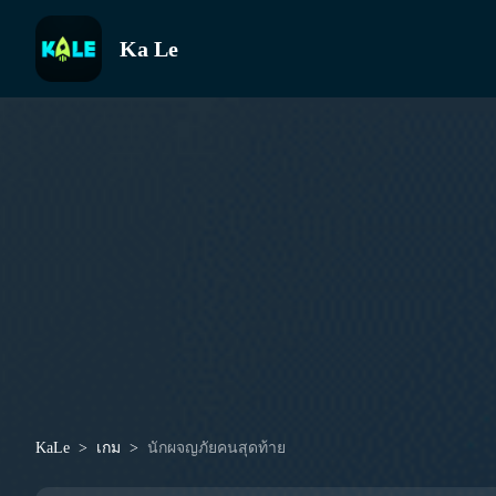
Ka Le
KaLe
เกม
นักผจญภัยคนสุดท้าย