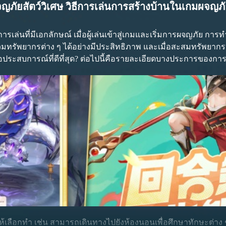
ภัยสัตว์วิเศษ วิธีการเล่นการสร้างบ้านในเกมผจญภัย
การเล่นที่มีเอกลักษณ์ เมื่อผู้เล่นเข้าสู่เกมและเริ่มการผจญภั
ล่นใหม่อยากเพิ่มความสามารถในการอยู่รอด สามารถเลือกอุปกรณ์ประเภ
ำนวณ ผู้เล่นต้องเข้าใจกฎเกณฑ์การให้คะแนนในเกม ดังนั้น ข้อมูลต
บรวมทรัพยากรต่าง ๆ ได้อย่างมีประสิทธิภาพ และเมื่อสะสมทรัพยากรเ
้ปกป้องพลังชีวิตของตัวละคร บนพื้นฐานนี้ยังสามารถจับคู่กับของใช
ื่อประสบการณ์ที่ดีที่สุด? ต่อไปนี้คือรายละเอียดบางประการของ
ันดับคะแนน เพื่อกระตุ้นให้นักเล่นเกมพยายามสะสมคะแนน พร้อมก
งการแข่งขันและช่วงพัก ตราบใดที่อยู่ในช่วงการแข่งขัน นักเล่นเก
ง ผู้เล่น 20 คนแรกตามคะแนนจะได้รับรางวัลมากมาย นอกจากนี้ยังมีผ
ให้เลือกทำ เช่น สามารถเดินทางไปยังห้องนอนเพื่อศึกษาทักษะต่า