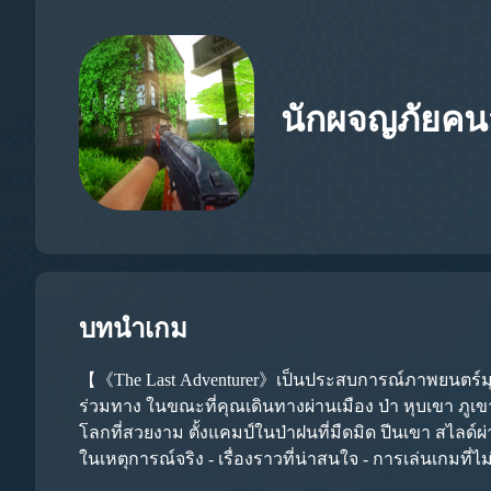
นักผจญภัยคนส
บทนำเกม
【《The Last Adventurer》เป็นประสบการณ์ภาพยนตร์มุมมอ
ร่วมทาง ในขณะที่คุณเดินทางผ่านเมือง ป่า หุบเขา ภูเ
โลกที่สวยงาม ตั้งแคมป์ในป่าฝนที่มืดมิด ปีนเขา สไลด์ผ่
ในเหตุการณ์จริง - เรื่องราวที่น่าสนใจ - การเล่นเกมที่