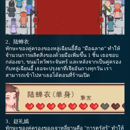
2、陆蝉衣
ทักษะของคู่ครองของหลู่เฉียนอี้คือ "มือฉลาด" ทำให้
จำนวนการผลิตสิ่งของด้วยมือเพิ่มขึ้น 1 ชิ้น เธอชอบ
กล่องยา, ขนมไหว้พระจันทร์ และหลังจากเป็นคู่ครอง
กับหลู่เฉียนอี้ เธอจะปรุงยาที่เจียอันถางทุกวัน เรา
สามารถเข้าไปหาเธอได้ตอนที่ร้านเปิด
3、赵礼嫣
ทักษะของคู่ครองของเจาหลี่ยานคือ "การตรัสรู้" ทำให้