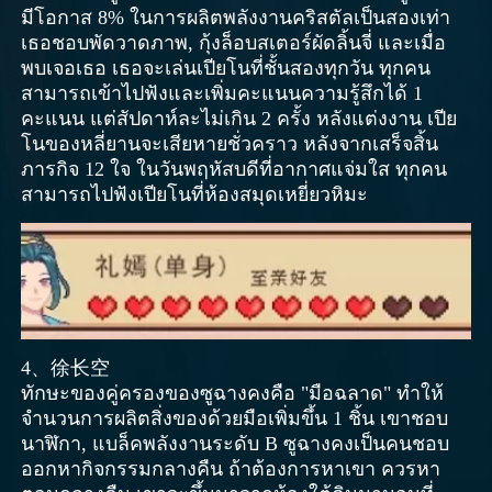
มีโอกาส 8% ในการผลิตพลังงานคริสตัลเป็นสองเท่า
เธอชอบพัดวาดภาพ, กุ้งล็อบสเตอร์ผัดลิ้นจี่ และเมื่อ
พบเจอเธอ เธอจะเล่นเปียโนที่ชั้นสองทุกวัน ทุกคน
สามารถเข้าไปฟังและเพิ่มคะแนนความรู้สึกได้ 1
คะแนน แต่สัปดาห์ละไม่เกิน 2 ครั้ง หลังแต่งงาน เปีย
โนของหลี่ยานจะเสียหายชั่วคราว หลังจากเสร็จสิ้น
ภารกิจ 12 ใจ ในวันพฤหัสบดีที่อากาศแจ่มใส ทุกคน
สามารถไปฟังเปียโนที่ห้องสมุดเหยี่ยวหิมะ
4、徐长空
ทักษะของคู่ครองของซูฉางคงคือ "มือฉลาด" ทำให้
จำนวนการผลิตสิ่งของด้วยมือเพิ่มขึ้น 1 ชิ้น เขาชอบ
นาฬิกา, แบล็คพลังงานระดับ B ซูฉางคงเป็นคนชอบ
ออกหากิจกรรมกลางคืน ถ้าต้องการหาเขา ควรหา