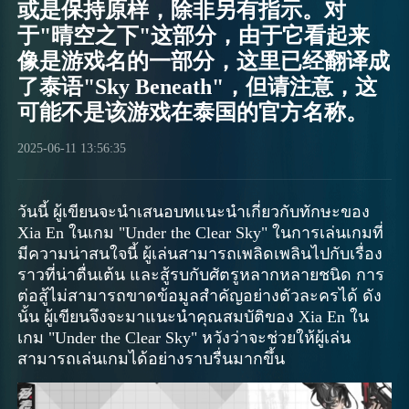
或是保持原样，除非另有指示。对
于"晴空之下"这部分，由于它看起来
像是游戏名的一部分，这里已经翻译成
了泰语"Sky Beneath"，但请注意，这
可能不是该游戏在泰国的官方名称。
2025-06-11 13:56:35
วันนี้ ผู้เขียนจะนำเสนอบทแนะนำเกี่ยวกับทักษะของ
Xia En ในเกม "Under the Clear Sky" ในการเล่นเกมที่
มีความน่าสนใจนี้ ผู้เล่นสามารถเพลิดเพลินไปกับเรื่อง
ราวที่น่าตื่นเต้น และสู้รบกับศัตรูหลากหลายชนิด การ
ต่อสู้ไม่สามารถขาดข้อมูลสำคัญอย่างตัวละครได้ ดัง
นั้น ผู้เขียนจึงจะมาแนะนำคุณสมบัติของ Xia En ใน
เกม "Under the Clear Sky" หวังว่าจะช่วยให้ผู้เล่น
สามารถเล่นเกมได้อย่างราบรื่นมากขึ้น