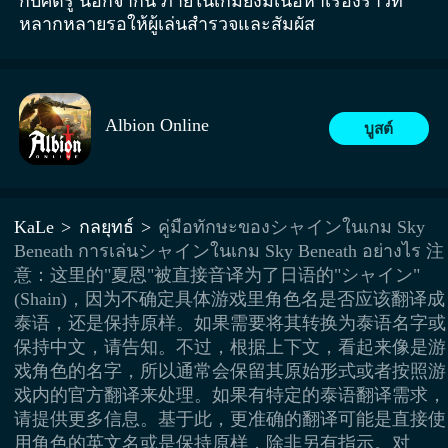
กับศัตรู นอกจากนี้ ภายในเกมยังมีเนื้อหาเรื่องราวที่
หลากหลายรอให้ผู้เล่นสำรวจและสัมผัส
Albion Online
บูสต์
KaLe
กลยุทธ์
คู่มือทักษะของシャインในเกม Sky
Beneath การเล่นシャインในเกม Sky Beneath อย่างไร 注
意：这里的"夏恩"被直接音译为了日语的"シャイン"
(Shain)，因为不确定具体游戏里角色名是否应该翻译成
泰语，还是保持原样。如果需要将其转换为泰语名字或
保持中文，请告知。不过，根据上下文，看起来像是游
戏角色的名字，所以通常会保留其原始形式或者按照游
戏内的官方翻译来处理。如果有特定的泰语翻译需求，
请提供更多信息。基于此，更准确的翻译可能是直接使
用角色的英文名或是保持原样，除非另有指示。对