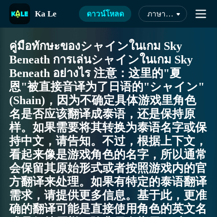
Ka Le
ดาวน์โหลด
ภาษาไทย
คู่มือทักษะของシャインในเกม Sky
Beneath การเล่นシャインในเกม Sky
Beneath อย่างไร 注意：这里的"夏
恩"被直接音译为了日语的"シャイン"
(Shain)，因为不确定具体游戏里角色
名是否应该翻译成泰语，还是保持原
样。如果需要将其转换为泰语名字或保
持中文，请告知。不过，根据上下文，
看起来像是游戏角色的名字，所以通常
会保留其原始形式或者按照游戏内的官
方翻译来处理。如果有特定的泰语翻译
需求，请提供更多信息。基于此，更准
确的翻译可能是直接使用角色的英文名