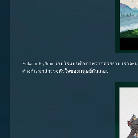
Yukaku Kyōmu: เกมโรแมนติกภาพวาดสวยงาม เราจะมาที่ Y
ต่างกัน มาสำรวจหัวใจของมนุษย์กันเถอะ