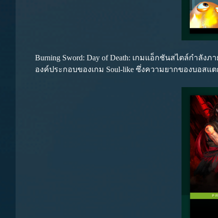
Burning Sword: Day of Death: เกมแอ็กชันสไตล์กำลัง
องค์ประกอบของเกม Soul-like ซึ่งความยากของบอสแตกต