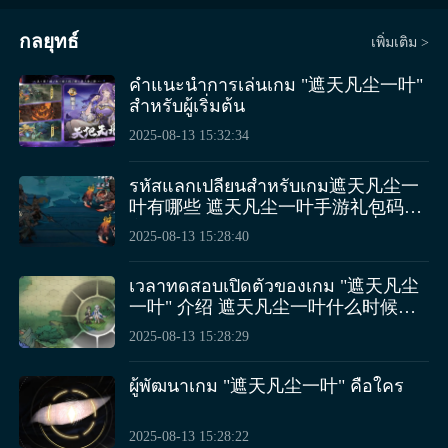
กลยุทธ์
เพิ่มเติม >
คำแนะนำการเล่นเกม "遮天凡尘一叶"
สำหรับผู้เริ่มต้น
2025-08-13 15:32:34
รหัสแลกเปลี่ยนสำหรับเกม遮天凡尘一
叶有哪些 遮天凡尘一叶手游礼包码分
享 正确翻译应为： รหัสแลกเปลี่ยน
2025-08-13 15:28:40
สำหรับเกม "遮天凡尘一叶" คืออะไร
แบ่งปันรหัสของขวัญสำหรับเกมมือถือ
เวลาทดสอบเปิดตัวของเกม "遮天凡尘
"遮天凡尘一叶" 但为了保持原意和流
一叶" 介绍 遮天凡尘一叶什么时候公
畅性，更合适的翻译是： รหัสแลก
测 翻译成泰语后为： การแนะนำเวลา
เปลี่ยนของเกม "遮天凡尘一叶" มีอะไร
2025-08-13 15:28:29
ทดสอบเปิดตัวของเกม "遮天凡尘一叶"
บ้าง แบ่งปันรหัสของขวัญสำหรับเกมมือ
กำหนดการทดสอบเปิดตัวของเกม "遮
ถือ "遮天凡尘一叶" 不过，游戏名称
ผู้พัฒนาเกม "遮天凡尘一叶" คือใคร
天凡尘一叶" คือเมื่อไหร่ 请注意，游戏
"遮天凡尘一叶" 应该保留其原始形
名"遮天凡尘一叶"未被翻译，因为专
式，除非有官方的泰语译名。因此，
有名词通常保持原样。但如果需要将
最终翻译如下： รหัสแลกเปลี่ยนของ
2025-08-13 15:28:22