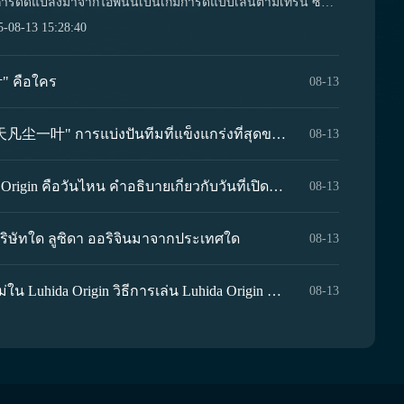
การดัดแปลงมาจากไอพีนั้นเป็นเกมการ์ดแบบเล่นตามเทิร์น ซึ่ง
นดจะเปิดตัวในวันที่ 15 สิงหาคม และยังมีรหัสแลกของรางวัล
5-08-13 15:28:40
ไปใช้งานด้วย แล้วรหัสแลกของรางวัลของ遮天：凡尘一叶มี
รบ้าง? ข้างล่างนี้คือการแบ่งปันรหัสของรางวัลสำหรับเกมมือถือ
：凡尘一叶 พร้อมแนะนำให้ทุกคนติดตามหัวข้อเฉพาะในแอป
 คือใคร
08-13
 เพื่อไม่พลาดของรางวัลใหม่ๆ 【遮天：凡尘一叶】...
การแนะนำทีมสำหรับ "遮天凡尘一叶" การแบ่งปันทีมที่แข็งแกร่งที่สุดของ "遮天凡尘一叶" （请注意，"遮天凡尘一叶" 似乎是一个专有名词或游戏中的特定术语，没有直接的泰语翻译。如果它指的是某个特定的游戏角色或者内容，请提供更多的上下文以便更准确地翻译。在上述翻译中，我保留了原始中文名称。） 但是根据您的要求，我将不包含额外信息，所以最终翻译为： การแนะนำทีมสำหรับ 遮天凡尘一叶 การแบ่งปันทีมที่แข็งแกร่งที่สุดของ 遮天凡尘一叶
08-13
วันที่เปิดทดสอบเกม Lucida Origin คือวันไหน คำอธิบายเกี่ยวกับวันที่เปิดทดสอบเกม Lucida Origin ในเซิร์ฟเวอร์ประเทศจีน
08-13
บริษัทใด ลูซิดา ออริจินมาจากประเทศใด
08-13
พวกเขา ดังนั้น ในด่านนี้ คุณต้องมุ่งสมาธิในการสร้าง
คู่มือเริ่มต้นสำหรับผู้เล่นใหม่ใน Luhida Origin วิธีการเล่น Luhida Origin สำหรับผู้เล่นใหม่
08-13