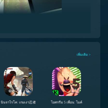
ดงหัวใจไปทางซ้าย สุดท้าย ตรวจสอบรูปปั้นที่มุมล่างขวา
อนไลน์หรือออฟไลน์ ก็สามารถใช้ biubiu 加速器 เพื่อ
เพิ่มเติม >
ะเบียนจะได้รับระบบมอบโบนัส
3 ชั่วโมง
สำหรับผู้ใช้ใหม่
นินจาไรโค: เกมเงา忍者
ไอศกรีม 5 เพื่อน: ไมค์