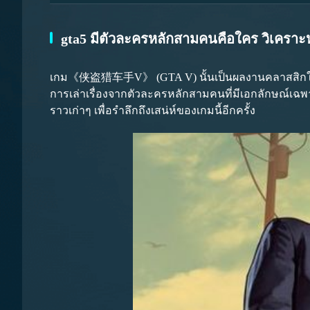
gta5 มีตัวละครหลักสามคนคือใคร วิเคร
เกม《侠盗猎车手V》 (GTA V) นั้นเป็นผลงานคลาสสิกในใจของผ
การเล่าเรื่องจากตัวละครหลักสามคนที่มีเอกลักษณ์เฉพาะ
ราวเก่าๆ เพื่อรำลึกถึงเสน่ห์ของเกมนี้อีกครั้ง