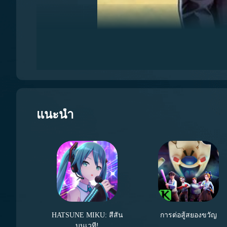
หลังจากนั้น รูปปั้นที่สองต้องคลิกเพื่อให้มันแสดงหัวใจเ
คลิกเพื่อให้มันหันขึ้นและปิด หลังจากทำเสร็จแล้ว รูปปั้นท
【biubiu加速器】เวอร์ชันล่าสุดสำหรับดาวน์โหลด
》》》》》#biubiu加速器#《《《《《
ก่อนอื่น เรามาพูดถึงเรื่องราวของตัวละครหลักสามคนน
แนะนำ
เพิ่มความเร็วของเน็ตได้ หากภาพมักจะกระตุก การใช้ง
และหากใช้โค้ดแลกเปลี่ยน【
biubiu不掉线
】คุณยังสาม
HATSUNE MIKU: สีสัน
การต่อสู้สยองขวัญ
บนเวที!