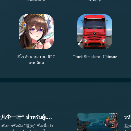
ผู้ช่วยสี่คนมาช่วยในการต่อสู้ เมื่อผู้ช่วยปรากฏขึ้น งานของคุณ
ฮีโร่ตำนาน: เกม RPG
Truck Simulator: Ultimate
จากหน่วยฮีโร่ในเกมไม่สามารถควบคุมได้ และจะต่อสู้โดยอัตโนมัติ
แบบอิดล
คำแนะนำการเล่นเกม "遮天凡尘一叶" สำหรับผู้เริ่มต้น
ิยายชื่อดัง "遮天" ซึ่งเชื่อว่า
遮天เ