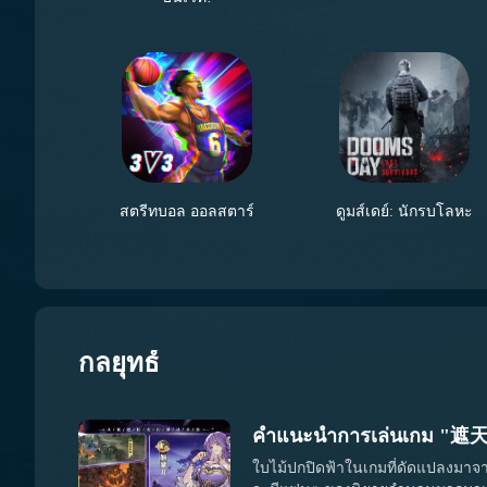
ต่อไป คุณต้องรอประมาณสองวินาที แล้วคุณจะสามารถเรียก
สตรีทบอล ออลสตาร์
ดูมส์เดย์: นักรบโลหะ
จะผ่านด่าน นี่คือส่วนที่ยากของการทำภารกิจนี้ เนื่อง
กลยุทธ์
ใบไม้ปกปิดฟ้าในเกมที่ดัดแปลงมาจากน