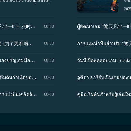
มนี้ แต่สำหรับผู้เล่นใหม่ที่
รับ
กี่ยวกับวิธีการเล่นก่อน ดังนั้น
กำห
202
ปิดฟ้าไว้ให้ เพื่อให้คุณสามารถ
ให้
้องการเข้าสู่เกมอย่างรวดเร็ว ผู้
อะไ
ื่อเล่นจริงจะสามารถเริ่มต้นการ
遮天
เวลาทดสอบเปิดตัวของเกม "遮天凡尘一叶" 介绍 遮天凡尘一叶什么时候公测 翻译成泰语后为： การแนะนำเวลาทดสอบเปิดตัวของเกม "遮天凡尘一叶" กำหนดการทดสอบเปิดตัวของเกม "遮天凡尘一叶" คือเมื่อไหร่ 请注意，游戏名"遮天凡尘一叶"未被翻译，因为专有名词通常保持原样。但如果需要将其也翻译成泰语，请告知。
ผู้พัฒนาเกม "遮天凡尘一叶"
08-13
อหาหลัก...
九游
遮天凡尘一叶 姬紫月ยังไง แนะนำ遮天凡尘一叶 姬紫月 (为了更准确地翻译，需要更多关于“遮天凡尘一叶姬紫月”的背景信息。但根据直译，上面是中文到泰语的翻译。在泰语中，“遮天凡尘一叶姬紫月”被保留为原文，因为没有具体的上下文来确定其最佳翻译方式。) 如果需要将“遮天凡尘一叶姬紫月”这个名字也翻译成泰语，请提供更多的背景信息以便更好地理解其含义和进行翻译。不过，通常情况下，角色名或特定名词会保持原样不翻译。正确的翻译应该是： 遮天凡尘一叶 姬紫月ยังไง แนะนำ遮天凡尘一叶 姬紫月 或者，如果我们假设“遮天凡尘一叶姬紫月”是一个角色的名字，那么可以这样翻译： ตัวละคร 遮天凡尘一叶 姬紫月 นั้นเป็นอย่างไร แนะนำตัวละคร 遮天凡尘一叶 姬紫月
08-13
รหัสแลกของเกม Lucida Origin มีอะไรบ้าง แบ่งปันรหัสของขวัญเกมมือถือ Lucida Origin
08-13
คำแนะนำการจัดทีมต้นกำเนิดของลูซิดา กลยุทธ์การจัดทีมต้นกำเนิดของลูซิดา
ลูซิดา ออริจินเป็นเกมของ
08-13
ปกป้องพวกเขามีวิธีเดียวคือการเพิ่มจำนวนทหารเพื่อกั้นตำแหน่งของ
คู่มือเริ่มต้นสำหรับผู้เล่นใหม่ในเกม Lucida Origin และการแบ่งปันเคล็ดลับการเล่น Lucida Origin
08-13
่รอดจนจบด่าน