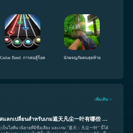
คือการรักษาชีวิตของผู้ช่วยทั้งสี่คนให้ปลอดภัยจนกว่า
Guitar Band: การต่อสู้ร็อค
นักผจญภัยคนสุดท้าย
เพิ่มเติม >
รหัสแลกเปลี่ยนสำหรับเกม遮天凡尘一叶有哪些 遮天凡尘一叶手游礼包码分享 正确翻译应为： รหัสแลกเปลี่ยนสำหรับเกม "遮天凡尘一叶" คืออะไร แบ่งปันรหัสของขวัญสำหรับเกมมือถือ "遮天凡尘一叶" 但为了保持原意和流畅性，更合适的翻译是： รหัสแลกเปลี่ยนของเกม "遮天凡尘一叶" มีอะไรบ้าง แบ่งปันรหัสของขวัญสำหรับเกมมือถือ "遮天凡尘一叶" 不过，游戏名称 "遮天凡尘一叶" 应该保留其原始形式，除非有官方的泰语译名。因此，最终翻译如下： รหัสแลกเปลี่ยนของเกม "遮天凡尘一叶" มีอะไรบ้าง แบ่งปันรหัสของขวัญสำหรับเกมมือถือ "遮天凡尘一叶"
ป็นไอพีนวนิยายที่มีชื่อเสียง และเกม "遮天：凡尘一叶" นี้ได้