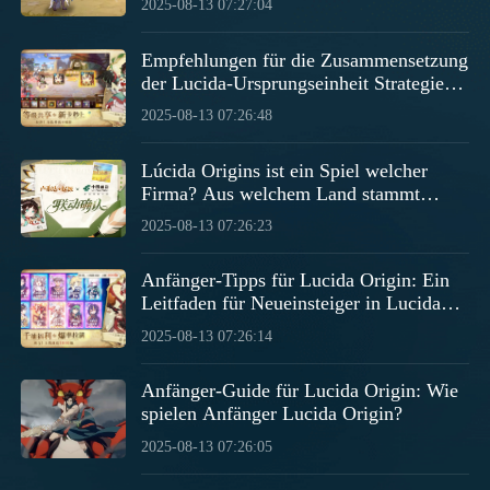
2025-08-13 07:27:04
Lucida Origin in China.
Empfehlungen für die Zusammensetzung
der Lucida-Ursprungseinheit Strategien
für die Lucida-Ursprungseinheit
2025-08-13 07:26:48
Lúcida Origins ist ein Spiel welcher
Firma? Aus welchem Land stammt
Lúcida Origins?
2025-08-13 07:26:23
Anfänger-Tipps für Lucida Origin: Ein
Leitfaden für Neueinsteiger in Lucida
Origin
2025-08-13 07:26:14
Anfänger-Guide für Lucida Origin: Wie
spielen Anfänger Lucida Origin?
2025-08-13 07:26:05