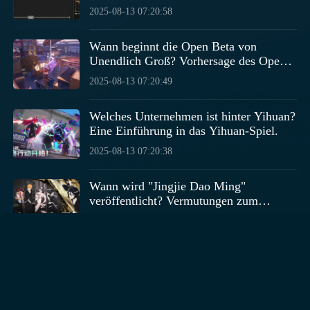
Kräuterkundigen in der Mobilversion
2025-08-13 07:20:58
von "For the King" freischaltet.
Wann beginnt die Open Beta von
Unendlich Groß? Vorhersage des Open-
Beta-Datums für Unendlich Groß
2025-08-13 07:20:49
Welches Unternehmen ist hinter Yihuan?
Eine Einführung in das Yihuan-Spiel.
2025-08-13 07:20:38
Wann wird "Jingjie Dao Ming"
veröffentlicht? Vermutungen zum
Veröffentlichungszeitpunkt von "Jingjie
2025-08-13 07:19:42
Dao Ming"
Wann wird "Schöpfen wir unseren
Planeten" veröffentlicht?
Veröffentlichungszeitpunkt von
2025-08-13 07:19:16
"Schöpfen wir unseren Planeten" wird