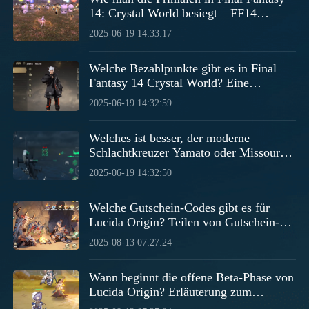
14: Crystal World besiegt – FF14
Handygaming Primalen Guide
2025-06-19 14:33:17
Welche Bezahlpunkte gibt es in Final
Fantasy 14 Crystal World? Eine
Einführung in die Bezahlfunktionen des
2025-06-19 14:32:59
FF14-Mobilspiels.
Welches ist besser, der moderne
Schlachtkreuzer Yamato oder Missouri?
Eine Einführung in die Unterschiede
2025-06-19 14:32:50
zwischen dem modernen
Schlachtkreuzer Yamato und Missouri.
Welche Gutschein-Codes gibt es für
Lucida Origin? Teilen von Gutschein-
Codes für das Mobile-Spiel Lucida
2025-08-13 07:27:24
Origin
Wann beginnt die offene Beta-Phase von
Lucida Origin? Erläuterung zum
Startdatum der offenen Beta-Phase von