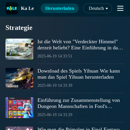
Ka Le
Herunterladen
Deutsch
Strategie
Ist die Welt von "Verdeckter Himmel"
derzeit beliebt? Eine Einführung in das
Mobile-Spiel "Verdeckter Himmel".
2025-06-19 14:33:51
Download des Spiels Yihuan Wie kann
man das Spiel Yihuan herunterladen
2025-06-19 14:33:39
Einführung zur Zusammenstellung von
Dungeon Mannschaften in Fool's
Dungeon: Wie stelle ich eine gute
2025-06-19 14:33:29
Mannschaft zusammen?
Wie man die Primalen in Final Fantasy