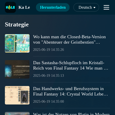
Ka Le
Herunterladen
Deutsch
Strategie
Wo kann man die Closed-Beta-Version
von "Abenteuer der Geistbestien"
herunterladen? Eine Übersicht der
2025-06-19 14:35:26
Download-Adressen für die Closed-
Beta-Version von "Abenteuer der
Das Sastasha-Schlupfloch im Kristall-
Geistbestien"
Reich von Final Fantasy 14 Wie man das
Sastasha-Schlupfloch in der FF14-
2025-06-19 14:35:13
Mobile-Version schlägt
Das Handwerks- und Berufssystem in
Final Fantasy 14: Crystal World Leben
Handwerksystem von FF14 Mobile Spiel
2025-06-19 14:35:00
erklärt
Was ist der Nutzen von Platin in Modern