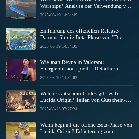
Warships? Analyse der Verwendung von
Platin in Modern Warships
2025-06-19 14:34:49
Einführung des offiziellen Release-
Datums für die Beta-Phase von "Die
Legende der Großen Seefahrt" Wann
2025-06-19 14:34:35
beginnt die offizielle Beta-Phase von
"Die Legende der Großen Seefahrt"?
Wie man Reyna in Valorant:
Energiemission spielt – Detaillierte
Kampfstrategien für Reyna in dem
2025-06-19 14:34:03
Handy-Spiel Valorant
Welche Gutschein-Codes gibt es für
Lucida Origin? Teilen von Gutschein-
Codes für das Mobile-Spiel Lucida
2025-08-13 07:27:24
Origin
Wann beginnt die offene Beta-Phase von
Lucida Origin? Erläuterung zum
Startdatum der offenen Beta-Phase von