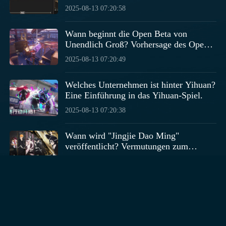
Kräuterkundigen in der Mobilversion
2025-08-13 07:20:58
von "For the King" freischaltet.
Wann beginnt die Open Beta von
Unendlich Groß? Vorhersage des Open-
Beta-Datums für Unendlich Groß
2025-08-13 07:20:49
Welches Unternehmen ist hinter Yihuan?
Eine Einführung in das Yihuan-Spiel.
2025-08-13 07:20:38
Wann wird "Jingjie Dao Ming"
veröffentlicht? Vermutungen zum
Veröffentlichungszeitpunkt von "Jingjie
2025-08-13 07:19:42
Dao Ming"
Wann wird "Schöpfen wir unseren
Planeten" veröffentlicht?
Veröffentlichungszeitpunkt von
2025-08-13 07:19:16
"Schöpfen wir unseren Planeten" wird