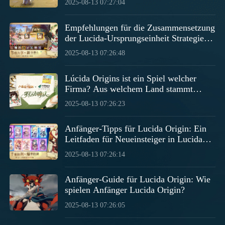
2025-08-13 07:27:04
Lucida Origin in China.
Empfehlungen für die Zusammensetzung
der Lucida-Ursprungseinheit Strategien
für die Lucida-Ursprungseinheit
2025-08-13 07:26:48
Lúcida Origins ist ein Spiel welcher
Firma? Aus welchem Land stammt
Lúcida Origins?
2025-08-13 07:26:23
Anfänger-Tipps für Lucida Origin: Ein
Leitfaden für Neueinsteiger in Lucida
Origin
2025-08-13 07:26:14
Anfänger-Guide für Lucida Origin: Wie
spielen Anfänger Lucida Origin?
2025-08-13 07:26:05