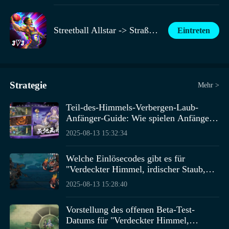
Streetball Allstar -> Straßenball Allstar
Eintreten
Strategie
Mehr >
Teil-des-Himmels-Verbergen-Laub-
Anfänger-Guide: Wie spielen Anfänger
Teil-des-Himmels-Verbergen-Laub
2025-08-13 15:32:34
Welche Einlösecodes gibt es für
"Verdeckter Himmel, irdischer Staub,
ein Blatt"? Teilen von Geschenkpack-
2025-08-13 15:28:40
Codes für das Mobile-Spiel "Verdeckter
Himmel, irdischer Staub, ein Blatt"
Vorstellung des offenen Beta-Test-
Datums für "Verdeckter Himmel,