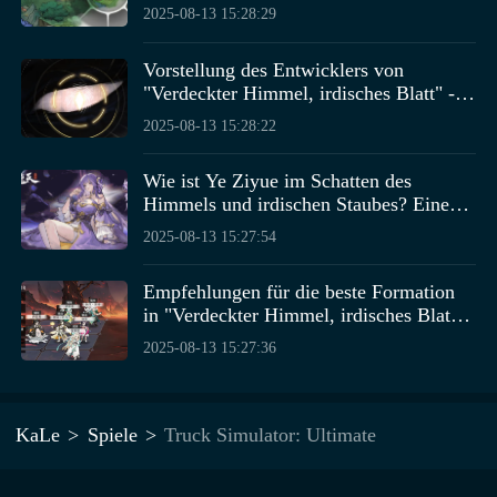
irdisches Blatt" Wann beginnt der offene
2025-08-13 15:28:29
Beta-Test für "Verdeckter Himmel,
irdisches Blatt"?
Vorstellung des Entwicklers von
"Verdeckter Himmel, irdisches Blatt" -
Wer ist der Entwickler von "Verdeckter
2025-08-13 15:28:22
Himmel, irdisches Blatt"?
Wie ist Ye Ziyue im Schatten des
Himmels und irdischen Staubes? Eine
Einführung zu Ye Ziyue im Schatten des
2025-08-13 15:27:54
Himmels und irdischen Staubes.
Empfehlungen für die beste Formation
in "Verdeckter Himmel, irdisches Blatt"
– Teile die stärkste Formation in
2025-08-13 15:27:36
"Verdeckter Himmel, irdisches Blatt"
KaLe
Spiele
Truck Simulator: Ultimate