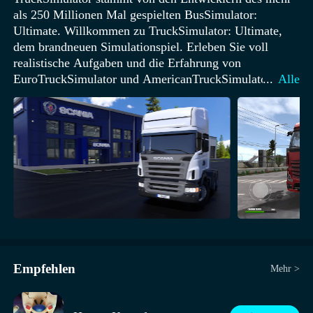
als 250 Millionen Mal gespielten BusSimulator:
Ultimate. Willkommen zu TruckSimulator: Ultimate,
dem brandneuen Simulationspiel. Erleben Sie voll
realistische Aufgaben und die Erfahrung von
EuroTruckSimulator und AmericanTruckSimulator.
...
Alle
Zum ersten Mal kombiniert ein Spiel Simulation und
Tycoon-Elemente. Gründen Sie Ihr Unternehmen,
stellen Sie Mitarbeiter ein und erweitern Sie Ihre Flotte.
Werden Sie der König der Straßen, während Sie von
einem Ende der Welt zum anderen reisen.
Empfehlen
Mehr >