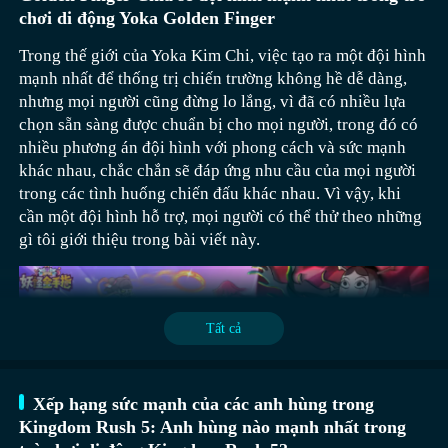
cung cấp thêm thuộc tính cho đồng đội. Có thể nhanh
chơi di động Yoka Golden Finger
chóng tăng cường khả năng tấn công tổng thể và sức chịu
đựng, ban đầu mang theo đàn tỳ bà có thể nâng cao tinh
Trong thế giới của Yoka Kim Chi, việc tạo ra một đội hình
thần, trong những thời điểm quan trọng cũng có thể hóa
mạnh nhất để thống trị chiến trường không hề dễ dàng,
giải trạng thái tiêu cực, tăng cường hiệu suất hợp tác của
nhưng mọi người cũng đừng lo lắng, vì đã có nhiều lựa
đội. Bức tường sắt thép của thợ rèn có thể nhanh chóng
chọn sẵn sàng được chuẩn bị cho mọi người, trong đó có
tăng cường thuộc tính phòng thủ, trong khi chịu sát
nhiều phương án đội hình với phong cách và sức mạnh
thương cũng có thể phản công trực tiếp. Hiệu quả giảm
khác nhau, chắc chắn sẽ đáp ứng nhu cầu của mọi người
Đầu tiên, đáng khen ngợi nhất chính là Jett, đóng vai trò
thiểu sát thương mà đội nhận được, trở thành nhân tố
trong các tình huống chiến đấu khác nhau. Vì vậy, khi
then chốt, đặc biệt quan trọng ở vị trí đấu tay đôi. Cô sở
sống còn ở hàng tiền vệ. Ưu điểm chính nằm ở sự cân
cần một đội hình hỗ trợ, mọi người có thể thử theo những
hữu kỹ năng dịch chuyển ba đoạn, mang lại hệ thống điều
bằng, kỹ năng cũng bao gồm hỗ trợ và phòng thủ, ngưỡng
gì tôi giới thiệu trong bài viết này.
khiển cực kỳ linh hoạt trong môi trường chiến đấu, ví dụ
điều khiển tương đối thấp.
như cách kéo dây súng một cách khéo léo có thể giúp cô
ta phát huy tối đa kỹ năng cuối, đồng thời tạo ra không
gian đột phá lớn hơn cho đội. Khi đối mặt với kẻ thù khó
Tất cả
khăn, cô ta có thể sử dụng kỹ năng ném khói, làm rối loạn
tầm nhìn của kẻ địch, nhờ đó che giấu mình hiệu quả và
tránh bị tấn công.
Xếp hạng sức mạnh của các anh hùng trong
Kingdom Rush 5: Anh hùng nào mạnh nhất trong