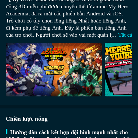
động 3D miễn phí được chuyển thể từ anime My Hero
Academia, đã ra mắt các phiên bản Android và iOS.
Trò chơi có tùy chọn lồng tiếng Nhật hoặc tiếng Anh,
đi kèm phụ đề tiếng Anh. Đây là phiên bản tiếng Anh
của trò chơi. Người chơi sẽ vào vai một quản lý văn
...
Tất cả
phòng, huấn luyện các anh hùng dưới quyền. Các nhân
vật từ nguyên tác như "Izuku Midoriya", "Katsuki
Bakugo", "Shoto Todoroki" đều xuất hiện trong game.
Ngay cả những nhân vật cấp thấp cũng có thể nâng cấp
lên cấp cao bằng cách sử dụng mảnh ghép, bất kỳ nhân
vật nào cũng có cơ hội trở thành anh hùng mạnh nhất.
Cách chơi không chỉ đơn giản là chiến thuật theo lượt,
mà còn đòi hỏi kỹ năng điều khiển. Tuân thủ nguyên
tác, mỗi anh hùng đều sở hữu siêu năng lực "Quirk"
độc đáo: "One For All", "Explosion", "Half Cold Half
Hot", "Zero Gravity". Người chơi cần tận dụng "Quirk"
Chiến lược nóng
của anh hùng để phát động chiêu thức và giành chiến
thắng. Các cảnh CG chính được lấy từ phim hoạt hình
Hướng dẫn cách kết hợp đội hình mạnh nhất cho
truyền hình, tái hiện lại những cảnh quen thuộc từ