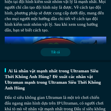
Grimson như một chiến binh, độ cứng tổng thể không tốt,
hiện tại đội hình kiểm soát nhóm vật lý là mạnh nhất. Mọi
phát triển của địch, ưu điểm tổng thể tương đối nổi bật.
trung bình, có thể xếp ở vị trí thứ nhất hoặc thứ hai. Chủ
máu, cô có nhiều kỹ năng hồi máu, có thể hồi máu cho
khả năng hỗ trợ ở mức trung bình.
người chỉ cần tạo đội hình này là được. Về cách tạo đội
Mã Siêu sẽ sở hữu khả năng tấn công cao xuất sắc, có thể
Khi đề cập đến đội hình mạnh, đội hình đầu tiên bao gồm
yếu là nhờ kỹ năng thứ nhất Claw Strike Huyết, mỗi 7 lần
đồng đội ở chế độ chờ hoặc chuyển lên sân để hồi máu
hình, phương pháp sẽ được cung cấp dưới đây, mang đến
gây ra những đòn đánh hủy diệt cho hàng sau của địch.
Quan Vũ, Triệu Vân và Mã Siêu. Đây là một đội hình có
Còn Vesper thì rất tốt khi sử dụng như một anh hùng cơ
tấn công cơ bản có thể gây ra 28~410 điểm sát thương
cho đồng đội. Ngoài ra, kỹ năng hồi máu của cô còn có
cho mọi người một hướng dẫn chi tiết về cách tạo đội
Khả năng tấn công của nhân vật này cũng khá ấn tượng,
khả năng đột phá đỉnh cao, ba nhân vật trong đội hình
bản ban đầu.
thật và khôi phục 20% máu tối đa của mục tiêu tấn công
khả năng tăng sát thương, là một nhân vật hỗ trợ đa chức
hình kiểm soát nhóm vật lý. Sau khi xem xong hướng
do đó người chơi có thể đặt nó vào đội hình. Đội hình này
đều thuộc loại kỵ binh, có thể nhanh chóng tấn công vào
cho Annya.
năng, có cô, sự tồn tại của đội được bảo đảm, đồng thời
dẫn, bạn sẽ biết cách tạo.
trong quá trình PK vẫn biểu hiện khá tốt. Ngay cả khi đối
hàng sau của địch. Trong quá trình này, Quan Vũ có thể
giới hạn sát thương cũng được nâng cao, đây là đội hình
mặt với một số đội hình mạnh, cũng không cần phải lo
gây sát thương đơn mục tiêu.
đầu tiên.
lắng, có thể dễ dàng đánh bại đối phương.
Đề xuất 2:
Tất cả
Sau khi học cách tổ chức đội hình đầu tiên, chúng ta có
thể xem xét đội hình thứ hai. Đội hình này bao gồm
Byakuya, Kisuke Urahara, và Szayel Aporro, đây là một
Ai là nhân vật mạnh nhất trong Ultraman Siêu
đội hình kiểu nổ hạt nhân. Nhân vật chính C của đội hình
Thời Không Anh Hùng? Đề xuất các nhân vật
Tiếp theo, giới thiệu đội hình Tấn Công Nhanh Gặt Hái,
này là Byakuya, kỹ năng cuối cùng của anh ta có tỷ lệ sát
Anh hùng mạnh nhất trong Kingdom Rush 5, tôi đã xếp
Ultraman mạnh trong Ultraman Siêu Thời Không
Về xếp hạng sức mạnh của các anh hùng trong Kingdom
đại diện cho đội chảy máu và choáng, trong đó Bàn Cổ là
thương cao nhất trong trò chơi hiện tại, khi kích hoạt, có
hạng sơ bộ, nếu sử dụng hợp lý 4 anh hùng trên, thường
Anh Hùng
Rush 5, mình đã chia sẻ đến đây. Trong trò chơi, các nhân
nhân vật chính C, kỹ năng chảy máu diện rộng kết hợp
thể triệu hồi một đòn tấn công, đòn tấn công này gây sát
sẽ có hiệu suất rất tốt. Để nắm bắt thêm thông tin quý giá
vật anh hùng này vẫn rất hữu ích, nếu muốn nắm bắt thêm
với cơ chế tăng sát thương khi kẻ địch sắp chết, biến ông
thương khủng khiếp cho tất cả đơn vị phía trước, điều này
về anh hùng, đừng quên theo dõi 应用豌豆荚。
Đấu sĩ siêu không gian Ultraman là một trò chơi chiến
thông tin về Kingdom Rush 5, hãy nhớ theo dõi
trở thành nhân vật mạnh nhất ở giai đoạn cuối, càng kéo
chỉ xảy ra trong trường hợp bình thường, sau khi nhận
đấu ngang màn hình dựa trên IP Ultraman, có người chơi
Đội trí mưu: Gia Cát Lượng + Hoàng Nguyệt Anh + Chu
Wandojan.
dài trận đánh càng thể hiện sức mạnh. Mí Lễ Phật chịu
được sự hỗ trợ từ hai nhân vật hỗ trợ trong đội, sát thương
khá tò mò về nhân vật mạnh nhất trong Đấu sĩ siêu không
Du. Nếu ba nhân vật này kết hợp lại với nhau, sẽ tạo ra