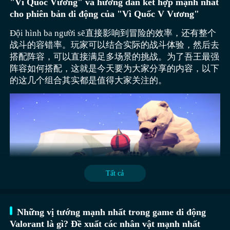
"Vì Quốc Vương" và hướng dẫn kết hợp mạnh nhất
nguyên tác. Trò chơi có bản đồ mở 3D, ngoài cốt
cho phiên bản di động của "Vì Quốc V Vương"
truyện chính, người chơi còn có thể khám phá bản đồ,
tìm kiếm nhiệm vụ phụ, thu thập trứng Phục sinh, trải
Đội hình ba người sẽ直接影响到冒险的效率，还有整个
nghiệm cuộc sống hàng ngày của các anh hùng.】【My
战斗的容错率。玩家可以结合实际的战斗体验，然后去
Hero Academia: Strongest Hero là game hành động 3D
搭配阵容，可以直接满足多场景的挑战。为了吾王最强
miễn phí được chuyển thể từ anime My Hero
阵容如何搭配，这就是今天要为大家分享的内容，以下
Academia, đã ra mắt các phiên bản Android và iOS.
的这几个组合其实都是值得大家关注的。
Trò chơi có tùy chọn lồng tiếng Nhật hoặc tiếng Anh,
đi kèm phụ đề tiếng Anh. Đây là phiên bản tiếng Anh
của trò chơi. Người chơi sẽ vào vai một quản lý văn
phòng, huấn luyện các anh hùng dưới quyền. Các nhân
vật từ nguyên tác như "Izuku Midoriya", "Katsuki
Bakugo", "Shoto Todoroki" đều xuất hiện trong game.
Ngay cả những nhân vật cấp thấp cũng có thể nâng cấp
lên cấp cao bằng cách sử dụng mảnh ghép, bất kỳ nhân
Tất cả
vật nào cũng có cơ hội trở thành anh hùng mạnh nhất.
Cách chơi không chỉ đơn giản là chiến thuật theo lượt,
mà còn đòi hỏi kỹ năng điều khiển. Tuân thủ nguyên
Học giả + Thợ rèn + Nhà thơ: Đội hình này có thể mở
Những vị tướng mạnh nhất trong game di động
tác, mỗi anh hùng đều sở hữu siêu năng lực "Quirk"
khóa ngay từ đầu và bao gồm nhiều thuộc tính cốt lõi, từ
Valorant là gì? Đề xuất các nhân vật mạnh nhất
độc đáo: "One For All", "Explosion", "Half Cold Half