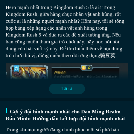
Hero mạnh nhất trong Kingdom Rush 5 là ai? Trong
Nhân vật ở cấp S là Kosmila, nhân vật mà nhiều người
Kingdom Rush, giữa hàng chục nhân vật anh hùng, rốt
chơi gọi là Rồng Đen, chủ yếu đóng vai trò tấn công
cuộc ai là những người mạnh nhất? Hôm nay, tôi sẽ tổng
trong trò chơi. Là một anh hùng của tộc rồng, Kosmila đã
hợp bảng xếp hạng các nhân vật anh hùng trong
chứng minh rằng không có con rồng nào yếu đuối, và
Kingdom Rush 5 và đưa ra các đề xuất tương ứng. Nếu
trong phiên bản này, cô vẫn là một trong những nhân vật
bạn cũng muốn tham gia trò chơi này, hãy học hỏi nội
anh hùng mạnh nhất.
dung của bài viết kỳ này. Để tìm hiểu thêm về nội dung
Và con rồng khác là Rồng Thánh Lumineel, cũng là một
trò chơi thú vị, đừng quên theo dõi ứng dụng豌豆荚.
为了吾王最强阵容如何搭配？玩家可以参考以上的阵
nhân vật anh hùng của tộc rồng, với vai trò tấn công từ
Kế đến, Quan Âm cũng không kém phần nổi bật trong vai
容，这两个阵容各有各的侧重点，第1套组合稳扎稳
xa, vẫn thể hiện xuất sắc. Hai nhân vật rồng này thường
trò hỗ trợ, vòng quanh kích của cô ấy có thể tăng tỷ lệ nổ
打，在实施搭配时，玩家也可以根据敌人的类型去调整
được sử dụng cùng nhau.
Vai trò phòng thủ, Sage cũng là nhân vật cốt lõi, luôn thể
lớn cho toàn đội, cộng thêm hiệu quả hồi nộ, đảm bảo
武器。例如猎人可以切换穿甲功，樵夫可以选择破甲斧
hiện kỹ năng cuối của mình, ví dụ như đặt bẫy hấp lực ở
Các nhân vật ở cấp A là Nieru, Silien, và Griffon. Mình sẽ
đồng đội luôn duy trì tinh thần cao và khả năng tiếp tục
等等。
Tất cả
các địa hình khác nhau, đồng thời kết hợp với địa hình
giới thiệu chi tiết về ba nhân vật này: Nieru và Silien
chiến đấu. Cửu Vỹ Hồ trên ghế dự bị có thể tham gia vào
đặc biệt để tạo ra hiệu ứng tiêu diệt mạnh mẽ. Nếu kết
được định vị là nhân vật phép thuật, có khả năng kiểm
thời điểm quan trọng, sử dụng kỹ năng tụ quái và giảm
hợp với giày tốc độ, có thể tăng cường tính cơ động, di
soát và tấn công mạnh, đặc biệt hiệu quả trong việc cứu
phòng thủ để phá vỡ đội hình và suy yếu phòng thủ của
Gợi ý đội hình mạnh nhất cho Dao Ming Realm
chuyển nhanh chóng trong thời gian ngắn, rất phù hợp để
vãn tình huống. Trong đó, khả năng kiểm soát của Silien
kẻ địch, Ngưu Ma Vương bổ sung thêm kỹ năng đẩy lùi
Đáo Minh: Hướng dẫn kết hợp đội hình mạnh nhất
tạo ra khu vực an toàn, bảo vệ đồng đội.
thường được thực hiện bằng chế độ thủ công, và mạnh
để tăng cường lợi thế kiểm soát trận đấu. Đội hình này rất
hơn nhiều so với Gao Leng. Còn Nieru là lựa chọn bắt
Trong khi mọi người đang chinh phục một số phó bản
linh hoạt, có thể sử dụng trong cả phó bản và PvP, hiệu