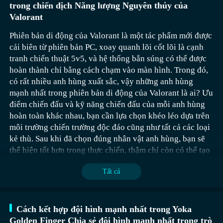
kỹ năng có sự bổ trợ mạnh mẽ. Đối với người chơi mới,
trong chiến dịch Năng lượng Nguyên thủy của
Hot", "Zero Gravity". Người chơi cần tận dụng "Quirk"
cũng có thể nhanh chóng nắm bắt. Trong đội, học giả
Valorant
của anh hùng để phát động chiêu thức và giành chiến
đóng vai trò như một nhóm thông minh, chuyên về kỹ
thắng. Các cảnh CG chính được lấy từ phim hoạt hình
Phiên bản di động của Valorant là một tác phẩm mới được
năng tái tập trung, có thể khôi phục hiệu quả giá trị tập
truyền hình, tái hiện lại những cảnh quen thuộc từ
cải biên từ phiên bản PC, xoay quanh lõi cốt lõi là cạnh
trung, đảm bảo việc sử dụng kỹ năng của đồng đội. Ban
nguyên tác. Trò chơi có bản đồ mở 3D, ngoài cốt
tranh chiến thuật 5v5, và hệ thống bắn súng có thể được
đầu, họ có thể mang theo cuộn di chuyển, không chỉ hỗ
truyện chính, người chơi còn có thể khám phá bản đồ,
hoàn thành chỉ bằng cách chạm vào màn hình. Trong đó,
trợ di chuyển vị trí mà còn trong quá trình chiến đấu có
tìm kiếm nhiệm vụ phụ, thu thập trứng Phục sinh, trải
có rất nhiều anh hùng xuất sắc, vậy những anh hùng
thể tấn công chính xác vào điểm yếu của kẻ thù. Đảm bảo
nghiệm cuộc sống hàng ngày của các anh hùng.】
mạnh nhất trong phiên bản di động của Valorant là ai? Ưu
cả chiến lược lẫn linh hoạt.
điểm chiến đấu và kỹ năng chiến đấu của mỗi anh hùng
hoàn toàn khác nhau, bạn cần lựa chọn khéo léo dựa trên
môi trường chiến trường độc đáo cũng như tất cả các loại
kẻ thù. Sau khi đã chọn đúng nhân vật anh hùng, bạn sẽ
thể hiện tốt hơn trong thực chiến, thậm chí còn có thể tạo
ra những kết cục khác nhau.
Tất cả
Nhà thơ trong đội trở thành một nhóm tạo không khí,
Cách kết hợp đội hình mạnh nhất trong Yoka
thông qua các kỹ năng như khuyến khích và cổ vũ để
Golden Finger Chia sẻ đội hình mạnh nhất trong trò