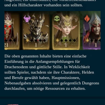
und ein Hilfscharakter vorhanden sein sollten.
Die oben genannten Inhalte bieten eine einfache
Einführung in die Anfangsempfehlungen für
Drachenodem und göttliche Stille. In Wirklichkeit
sollten Spieler, nachdem sie ihre Charaktere, Helden
und Berufe gewählt haben, Hauptmissionen,
Nebenaufgaben absolvieren und gelegentlich Dungeons
durchlaufen, um nötige Ressourcen zu erhalten.