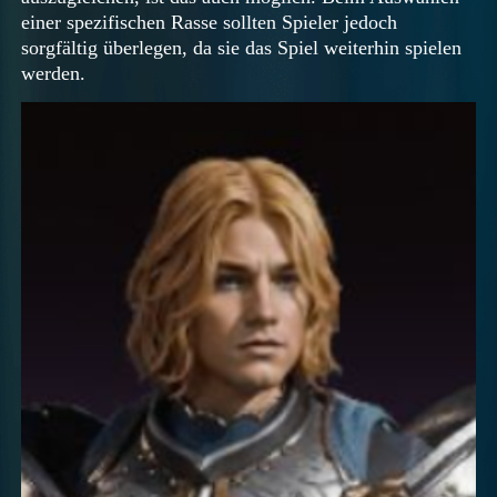
einer spezifischen Rasse sollten Spieler jedoch
sorgfältig überlegen, da sie das Spiel weiterhin spielen
werden.