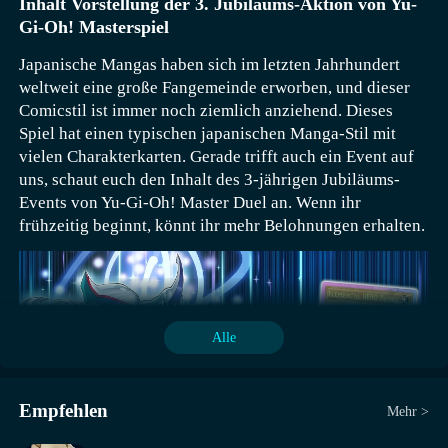
Inhalt Vorstellung der 3. Jubiläums-Aktion von Yu-
synthetisieren, wobei die benötigte Menge an CP von
Gi-Oh! Masterspiel
der Seltenheit der gewünschten Karte abhängt. Die
Handlung entwickelt sich unter Verwendung von Yu-
Japanische Mangas haben sich im letzten Jahrhundert
Gi-Oh! OCG TCG-Karten, sodass Spieler im
weltweit eine große Fangemeinde erworben, und dieser
Singleplayer-Modus ebenfalls Spaß an Yu-Gi-Oh!
Comicstil ist immer noch ziemlich anziehend. Dieses
haben können. Darüber hinaus plant Yu-Gi-Oh!
Spiel hat einen typischen japanischen Manga-Stil mit
MASTER DUEL verschiedene offizielle Turniere mit
vielen Charakterkarten. Gerade trifft auch ein Event auf
unterschiedlichen Regeln und wird Teil des offiziellen
uns, schaut euch den Inhalt des 3-jährigen Jubiläums-
Wettbewerbsprojekts auf der höchsten Yu-Gi-Oh! OCG
Events von Yu-Gi-Oh! Master Duel an. Wenn ihr
TCG-Bühne, dem „Yu-Gi-Oh! World
frühzeitig beginnt, könnt ihr mehr Belohnungen erhalten.
Championship“.Dieses Werk enthält mehr als 10.000
Karten aus Yu-Gi-Oh! OCG TCG, einschließlich
„Versiegelten Dunklen Magiers“, „Blau-Augigen
Weißen Drachen“ und „Schwarzen Magiers“. Bei der
Beschwörung und Aktivierung bestimmter Karten gibt
Alle
es spezielle Effekte und Animationen sowie aufregende
Soundeffekte, die die Duell-Stimmung steigern. Das
zentrale Konzept ist „ein Online-Yu-Gi-Oh!, bei dem
Empfehlen
Mehr >
sowohl Spieler als auch Zuschauer Spaß haben
können“. Es nutzt die Leistungsfähigkeit der neuesten