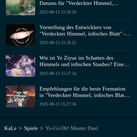
Datums für "Verdeckter Himmel,
Nutzungsdauer
zu bekommen. Die Vorteile, die man über
irdisches Blatt" Wann beginnt der offene
2025-08-13 15:28:29
die PC-Version erhält, sind ebenfalls gültig, und die
Beta-Test für "Verdeckter Himmel,
maximale Nutzungsdauer auf der PC-Version beträgt
75
irdisches Blatt"?
Vorstellung des Entwicklers von
Stunden
. Mit ihm startet ihr das Spiel, und es läuft
"Verdeckter Himmel, irdisches Blatt" -
reibungslos ohne Verzögerungen, sodass ihr keine Sorge
Wer ist der Entwickler von "Verdeckter
um Abbrüche haben müsst.
2025-08-13 15:28:22
Himmel, irdisches Blatt"?
Wie ist Ye Ziyue im Schatten des
Himmels und irdischen Staubes? Eine
Einführung zu Ye Ziyue im Schatten des
2025-08-13 15:27:54
Himmels und irdischen Staubes.
Empfehlungen für die beste Formation
in "Verdeckter Himmel, irdisches Blatt"
– Teile die stärkste Formation in
2025-08-13 15:27:36
"Verdeckter Himmel, irdisches Blatt"
KaLe
Spiele
Yu-Gi-Oh! Master Duel