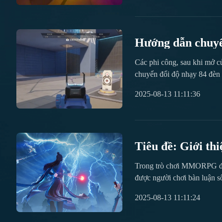
và những người tìm kiếm. H
mỗi bản đồ đều có bố cục và
người tìm kiếm phải sử dụng 
Hướng dẫn chuyể
Các phi công, sau khi mở cử
chuyển đổi độ nhạy 84 đèn 
cũng cần phải nhanh hơn so 
2025-08-13 11:11:36
Tiêu đề: Giới thiệu 
động Tiếu Ngạo Gi
Trong trò chơi MMORPG được
nào? Dưới đây là
được người chơi bàn luận sô
"Chu Tiên 2" trên di động, 
2025-08-13 11:11:24
nhóm người chơi, giúp bạn đạ
phát triển tối đa, đều có thể.