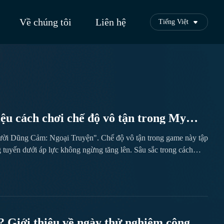
Về chúng tôi
Liên hệ
Tiếng Việt
ệu cách chơi chế độ vô tận trong My
Người Dũng Cảm: Ngoại Truyện". Chế độ vô tận trong game này tập
ng tuyến dưới áp lực không ngừng tăng lên. Sâu sắc trong cách
 tính linh hoạt trong việc ứng phó với tình huống chiến đấu. Mỗi
ờng bản đồ. Hãy cùng biên tập viên tìm hiểu thêm...
 Giới thiệu về ngày thử nghiệm công