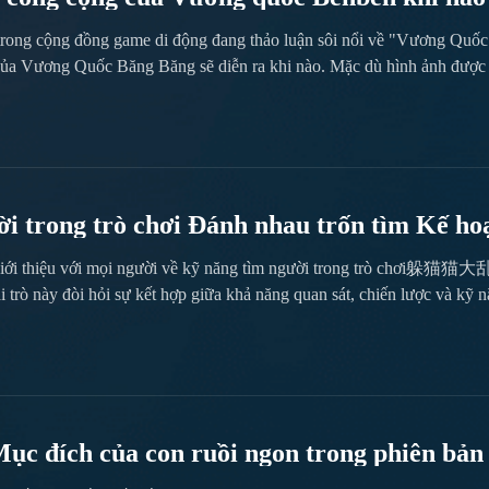
quốc Benben
 trong cộng đồng game di động đang thảo luận sôi nổi về "Vương Quố
ủa Vương Quốc Băng Băng sẽ diễn ra khi nào. Mặc dù hình ảnh được đă
ò chơi hay vẫn cần phải trải nghiệm cá nhân mới thực sự cảm nhận được
ệm của trò chơi này. Địa chỉ tải xuống đặt trước mới nhất của "
g#《《《《《 Tất cả các tựa game di động trên thị trường,...
i trong trò chơi Đánh nhau trốn tìm Kế hoạ
giới thiệu với mọi người về kỹ năng tìm người trong trò chơi躲猫猫大乱斗
i trò này đòi hỏi sự kết hợp giữa khả năng quan sát, chiến lược và kỹ nă
 nhạy bén các hiện tượng bất thường, cho đến việc sử dụng hợp lý các
 trong việc bắt giữ, khiến mỗi lần bắt trở thành trải nghiệm đầy cảm giá
ục đích của con ruồi ngon trong phiên bản