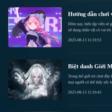
Hướng dẫn chơi v
Hôm nay, biên tập viên sẽ g
sử dụng nhân vật có vai trò 
chốt mang giá trị chiến thu
2025-08-13 11:10:53
của cô đều chứa đựng nhiều 
Biệt danh Giới 
Trong thế giới trò chơi đầy
mọi người có thể thấy sức 
điểm gì độc đáo và liệu có 
2025-08-13 11:10:43
trang phục cũng được thêm 