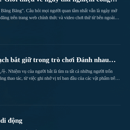
c Băng Băng". Câu hỏi mọi người quan tâm nhất vẫn là ngày mở
ng trên trang web chính thức và video chơi thử từ bên ngoài
, phải không? Dưới đây, tôi sẽ tổng hợp các thông tin liên quan
Vương Quốc Băng Băng"》》》》》
ch bắt giữ trong trò chơi Đánh nhau
. Nhiệm vụ của người bắt là tìm ra tất cả những người trốn
ng thao tác, từ việc ghi nhớ vị trí ban đầu của các vật phẩm trên
 đạo cụ và hợp tác nhóm. Mỗi khâu đều ảnh hưởng đến hiệu quả
c thành tựu. Tiếp theo...
 di động