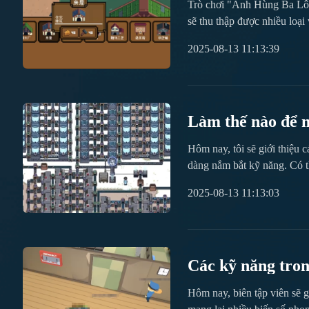
Trò chơi "Anh Hùng Ba Lô" 
sẽ thu thập được nhiều loạ
biệt, con ruồi ngon ngọt c
2025-08-13 11:13:39
thành nhiệm vụ cụ thể...
Làm thế nào để 
trong phiên bản
Hôm nay, tôi sẽ giới thiệu
dàng nắm bắt kỹ năng. Có th
Người chơi có thể chọn vẽ b
2025-08-13 11:13:03
Các kỹ năng 
năng trong trò c
Hôm nay, biên tập viên sẽ g