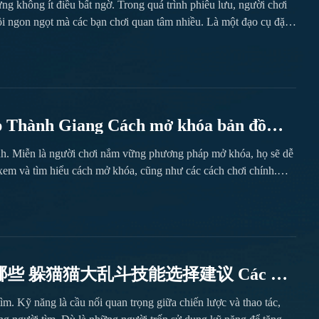
g không ít điều bất ngờ. Trong quá trình phiêu lưu, người chơi
uồi ngon ngọt mà các bạn chơi quan tâm nhiều. Là một đạo cụ đặc
uồi ngon ngọt thuộc loại phụ kiện hiếm, người chơi phải hoàn
p Thành Giang Cách mở khóa bản đồ
iang
ành. Miễn là người chơi nắm vững phương pháp mở khóa, họ sẽ dễ
g xem và tìm hiểu cách mở khóa, cũng như các cách chơi chính.
 giao diện thiết kế thân thiện. Bên trái là thanh danh mục, có...
能有哪些 躲猫猫大乱斗技能选择建议 Các kỹ
 kỹ năng
ìm. Kỹ năng là cầu nối quan trọng giữa chiến lược và thao tác,