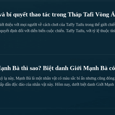
à bí quyết thao tác trong Tháp Tafi Vòng 
iới thiệu với mọi người về cách chơi của Taffy Taifu trong thế giới ch
quyết định đối với diễn biến cuộc chiến. Taffy Taifu, với tỷ lệ thuộc tí
ật cao trong tay người chơi. Từ đòn tấn công thường tích lũy đặc biệt đ
tiềm năng chiến thuật. Hãy cùng theo dõi...
Mạnh Bà thì sao? Biệt danh Giới Mạnh Bà 
 kỳ lạ này, Mạnh Bà là một nhân vật có màu sắc bí ẩn nhưng cũng đóng 
hấp dẫn độc đáo của nhân vật này. Hôm nay, dưới biệt danh Giới Mạnh B
hấp dẫn hay không. Hình tượng của Mạnh Bà thực sự rất đặc biệt, cô ấ
vào...