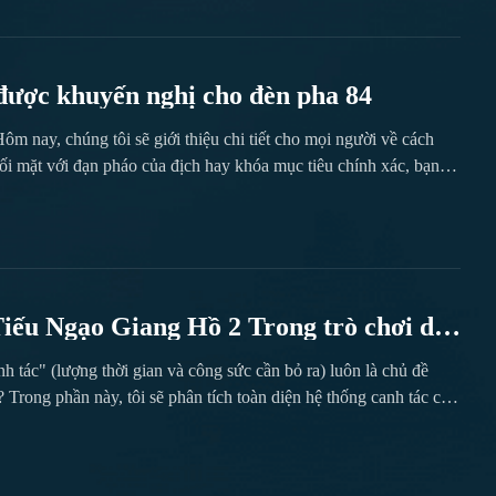
c đầy không khí học đường đến một lâu đài bí ẩn và uy nghiêm,
nấp có thể hóa thân thành nhiều vật phẩm để ẩn mình, trong khi
được khuyến nghị cho đèn pha 84
m nay, chúng tôi sẽ giới thiệu chi tiết cho mọi người về cách
i mặt với đạn pháo của địch hay khóa mục tiêu chính xác, bạn
chơi, nhấn trực tiếp vào biểu tượng bánh răng ở trên, để vào...
ang Hồ 2 Trong trò chơi di
à nỗ lực cần thiết để tiến bộ) như thế
 tác" (lượng thời gian và công sức cần bỏ ra) luôn là chủ đề
 cuốc" trong game.
 Trong phần này, tôi sẽ phân tích toàn diện hệ thống canh tác của
ả thu thập tài nguyên, đến chiến lược chơi khác nhau cho các
ải trí với thời gian hạn chế hay là người chơi cốt lõi theo đuổi sự