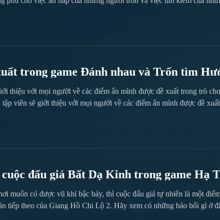
ng phú cho việc ẩn nấp của những người trốn và việc tìm kiếm của nhữ
i chuyển hướng, hay những người tìm dựa vào kỹ năng để nâng cao hiệu
riêng. Làm chủ thời điểm sử dụng kỹ năng và cách kết hợp chúng là điều 
xuất trong game Đánh nhau và Trốn tìm Hư
m
n sẽ giới thiệu với mọi người về các điểm ẩn mình được đ
thiểu tối đa khả năng bị người tìm phát hiện thông qua việc hòa mình 
 nấp đa dạng, từ những bối cảnh hàng ngày đến các công trình kỳ ảo
nh hoạt, bạn có thể tăng hiệu quả sống sót đáng kể. Hãy cùng biên tập 
 cuộc đấu giá Bất Dạ Kinh trong game Hạ Tr
Kinh trong game Hạ Trạm Giang Hồ 2
hơi muốn có được vũ khí bậc bảy, thì cuộc đấu giá tự nhiên là một điểm 
ần tiếp theo của Giang Hồ Chi Lộ 2. Hãy xem có những bảo bối gì ở đ
 sẽ giúp bạn tránh được ba ngày đi lạc. Vị trí của cuộc đấu giá thực s