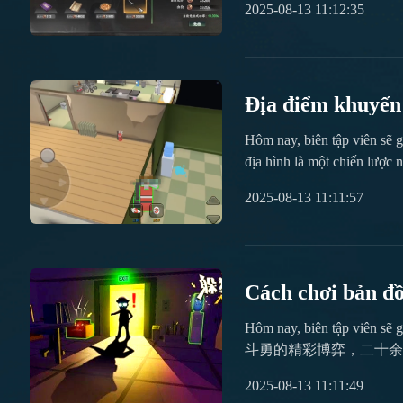
2025-08-13 11:12:35
không tìm thấy. Thực tế, n
Địa điểm khuyến 
nhau Trốn tìm
Hôm nay, biên tập viên sẽ g
địa hình là một chiến lược 
mô hình và khe hở địa hình,
2025-08-13 11:11:57
pháp quan trọng để người ch
Cách chơi bản đồ
Hôm nay, biên tập vi
斗勇的精彩博弈，二十余
略，躲藏者可化身多种物品隐匿其中，而寻找者则需凭借敏锐观察力
2025-08-13 11:11:49
cách chơi của bản đồ trong