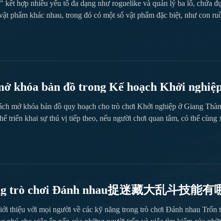
kết hợp nhiều yếu tố đa dạng như roguelike và quản lý ba lô, chứa đựn
i vật phẩm khác nhau, trong đó có một số vật phẩm đặc biệt, như con r
ó công dụng thần kỳ như thế nào? Trong trò chơi Anh Hùng Ba Lô, con r
mở khóa bản đồ trong Kế hoạch Khởi nghiệ
 di động của Kế hoạch Khởi nghiệp Thành G
 cách mở khóa bản đồ quy hoạch cho trò chơi Khởi nghiệp ở Giang Th
ể triển khai sự thú vị tiếp theo, nếu người chơi quan tâm, có thể cùn
ản đồ của riêng mình, sau đó vào hệ thống quy hoạch xây dựng, nơi sẽ có
trong trò chơi Đánh nhau捉迷藏大乱斗技
hơi Đánh nhau Trốn tìm và đề xuất lựa chọn
iới thiệu với mọi người về các kỹ năng trong trò chơi Đánh nhau Trốn t