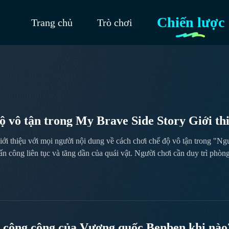
Chiến lược
Trang chủ
Trò chơi
 vô tận trong My Brave Side Story Giới thi
giới thiệu với mọi người nội dung về cách chơi chế độ vô tận trong "
tấn công liên tục và tăng dần của quái vật. Người chơi cần duy trì phò
g tác khi xây dựng đội hình, sự phân bổ hợp lý các nguồn tài nguyên và
 cân nhắc tổng hợp về đặc điểm nhân vật, nhịp điệu kỹ năng và môi trư
 công cộng của Vương quốc Benben khi nào?