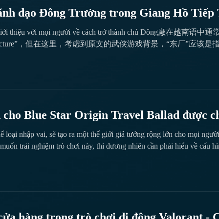
lãnh đạo Đông Trường trong Giang Hồ Tiếp 
 Giang Hồ Tiếp Theo 2
ên sẽ giới thiệu với mọi người về cách trở thành c
anufacture”，但在这里，考虑到原文的武侠游戏背景，“东厂
y, biên tập viên sẽ giới thiệu với mọi người về cách trở thành chủ Đông Xưởng
heo 2. Trong bản đồ quyền lực giang hồ của Giang Hồ Tiếp Theo 2, Đ
 trí chủ Đông Xưởng là đỉnh cao quyền lực mà nhiều người chơi mong mu
hăng chức đầy đủ, cho đến khi cuối cùng đón nhận điểm then chốt quyết
iên tập viên xem...
 cho Blue Star Origin Travel Ballad được ch
lad là gì
ể loại nhập vai, sẽ tạo ra một thế giới giả tưởng rộng lớn cho mọi ngườ
muốn trải nghiệm trò chơi này, thì đương nhiên cần phải hiểu về cấu 
đáp ứng các yêu cầu sau, người chơi sẽ cảm thấy thoải mái hơn khi trả
"》》》》》#Lữ Ca Xanh Trên Bầu Trời Sao...
ửa hàng trong trò chơi di động Valorant -