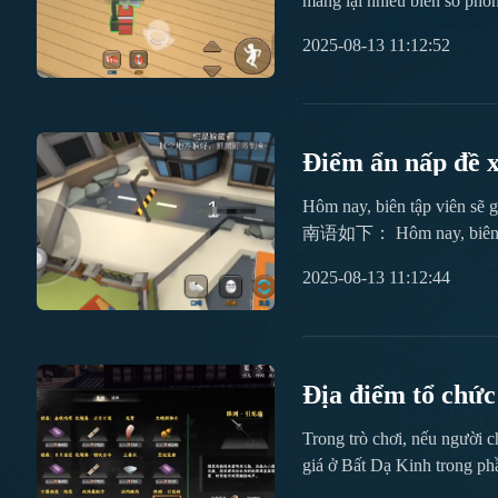
mang lại nhiều biến số pho
cường sự ẩn nấp, tạo cơ hộ
2025-08-13 11:12:52
dụng và giá trị chiến thuật 
Điểm ẩn nấp đề 
nhau và Trốn tì
Hôm nay, biên tập viê
南语如下： Hôm nay, biên tập viên sẽ giới thiệu với mọi người về các điểm ẩn mình được đề xuất trong trò chơi Đánh nhau trốn tìm. Mục tiêu chính của người trốn
trong trò chơi này là giảm 
2025-08-13 11:12:44
cung cấp nhiều khả năng ẩn
hợp với kỹ năng ứng biến li
Địa điểm tổ chức
đấu giá Bất Dạ 
Trong trò chơi, nếu người c
giá ở Bất Dạ Kinh trong ph
khi người chơi xem xong, nó