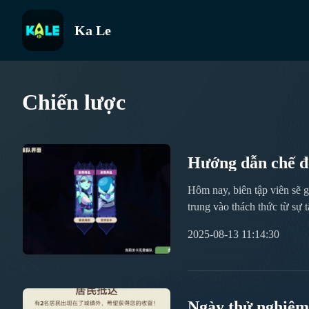
Ka Le
Chiến lược
Hướng dẫn chế độ
Brave Side Story
Hôm nay, biên tập viên sẽ 
trung vào thách thức từ sự 
chơi thể hiện qua tính tươn
2025-08-13 11:14:30
đợt tấn công đều đòi hỏi sự
Ngày thử nghiệm