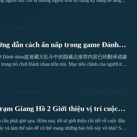
ng người tìm. Dù là những người trốn sử dụng kỹ năng để tăng
 quả tìm kiếm, bắt chính xác, mỗi kỹ năng đều có tình huống áp
cần thiết cho người chơi trong trò chơi...
ớng dẫn cách ẩn nấp trong game Đánh
ề xuất trong trò chơi Đánh nhau捉迷藏大乱斗中的隐藏点推荐内容已经翻译成越
vào môi trường và di chuyển chiến lược. Đặc điểm của từng bản đồ
, mỗi khu vực đều có những điểm ẩn nấp đáng để khám phá. Kết
viên xem...
ạm Giang Hồ 2 Giới thiệu vị trí cuộc
cần phải ghé qua. Hôm nay, tôi sẽ giới thiệu chi tiết về cuộc đấu
ây và làm thế nào để có thể mang những bảo bối này về nhà? Sau
ự rất đơn giản, nhưng không ít người mới khi chạy bản đồ lại