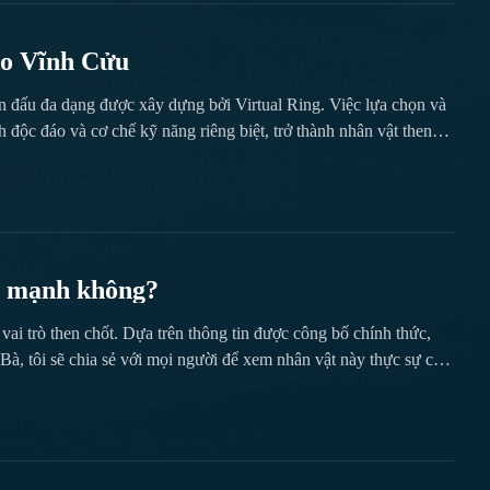
Ảo Vĩnh Cửu
iến đấu đa dạng được xây dựng bởi Virtual Ring. Việc lựa chọn và
nh độc đáo và cơ chế kỹ năng riêng biệt, trở thành nhân vật then
ến kỹ năng bí mật có thể thay đổi cục diện trận đấu, mỗi khả năng
có mạnh không?
vai trò then chốt. Dựa trên thông tin được công bố chính thức,
à, tôi sẽ chia sẻ với mọi người để xem nhân vật này thực sự có
y chọn mặc trang phục truyền thống Trung Quốc, và chi tiết của