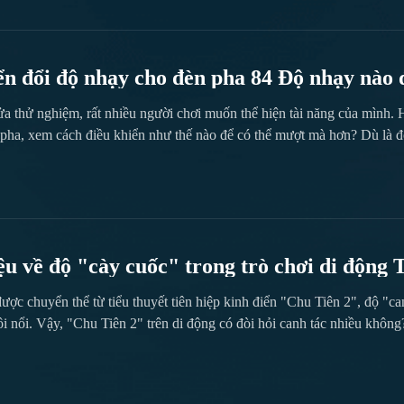
ơn hai chục bản đồ với nhiều phong cách khác nhau, từ một trường họ
 đặc điểm môi trường riêng, tạo ra chiến lược chơi độc đáo. Người ẩn 
sự quan sát tinh tế để tìm mục tiêu, tiếp theo...
n đổi độ nhạy cho đèn pha 84 Độ nhạy nào 
a thử nghiệm, rất nhiều người chơi muốn thể hiện tài năng của mình. Hô
pha, xem cách điều khiển như thế nào để có thể mượt mà hơn? Dù là đố
với các người chơi khác. Người chơi có thể vào giao diện chính của trò 
về độ "cày cuốc" trong trò chơi di động Tiếu Ngạo Gi
iang Hồ 2, độ "cày cuốc" (lượng thời gian v
 chuyển thể từ tiểu thuyết tiên hiệp kinh điển "Chu Tiên 2", độ "canh
 một số thông tin giới thiệu về mức độ "cày
i nổi. Vậy, "Chu Tiên 2" trên di động có đòi hỏi canh tác nhiều không?
từ thời gian cần dành cho nhiệm vụ hàng ngày, cách tối ưu hóa hiệu qu
t được kết quả tốt hơn trong hành trình tu tiên. Dù bạn là người chơi gi
..