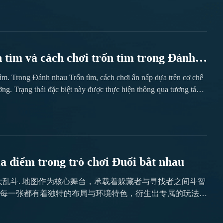
 tìm và cách chơi trốn tìm trong Đánh
 tìm. Trong Đánh nhau Trốn tìm, cách chơi ẩn nấp dựa trên cơ chế
ng. Trạng thái đặc biệt này được thực hiện thông qua tương tác
m vững chi tiết bản đồ và nhịp độ điều khiển, trở thành phương
ên...
a điểm trong trò chơi Đuổi bắt nhau
đồ trong trò chơi躲猫猫大乱斗. 地图作为核心舞台，承载着躲藏者与寻找者之间斗智
每一张都有着独特的布局与环境特色，衍生出专属的玩法策
nh, nơi diễn ra cuộc đấu trí và sức mạnh giữa những người ẩn nấp