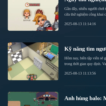
cộng của Vương 
Gần đây, nhiều người chơi
cửa thử nghiệm công khai c
khá trực quan, nhưng một tr
2025-08-13 11:14:16
đến ngày mở cửa thử nghi
#Vương_Kingdom_Băng_Băn
Kỹ năng tìm ngườ
trốn tìm
Hôm nay, biên tập viên sẽ 
trong thời gian quy định. Va
bản đồ, đến việc phát hiện
2025-08-13 11:13:56
tìm kiếm và tỷ lệ thành công
Anh hùng balo: M