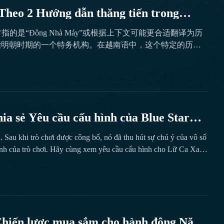
Theo 2 Hướng dẫn thăng tiến trong
hủ Đông廠在越南语中通常指的是“Đông Nhà Máy”或根据上下文可能更合适翻译为历
”应该是指明朝时期的一个特务机构。在越南语中，这个特定的历史
ông Xưởng chiếm vị trí đặc biệt với quyền lực huyền bí và cơ
ốn đạt được. Để vươn lên vị trí này, người chơi cần trải qua
 định có thể lên ngôi hay không. Quá trình này kết hợp giữa thử
ia sẻ Yêu cầu cấu hình của Blue Star
i. Sau khi trò chơi được công bố, nó đã thu hút sự chú ý của vô số
hình của trò chơi. Hãy cùng xem yêu cầu cấu hình cho Lữ Ca Xanh
i nghiệm trò chơi. Địa chỉ đăng ký tải xuống mới nhất của "Lữ Ca
 Chiến lược mua sắm cho hành động Năng