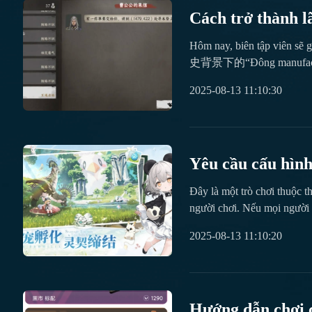
Cách trở thành 
Đông Trường của
Hôm nay, biên tập vi
史背景下的“Đông m
名词常常被直接音译为“Đông Xưởng”。因此，更准确的翻译应该是： Hôm na
2025-08-13 11:10:30
trong game Giang Hồ Tiếp T
chế hoạt động phức tạp. Vị
quá trình từ gia nhập đến t
thách và cơ hội, hãy cùng b
Yêu cầu cấu hình
Origin Travel Bal
Đây là một trò chơi thuộc th
người chơi. Nếu mọi người 
Trên Bầu Trời Sao. Sau khi 
2025-08-13 11:10:20
Xanh Trên Bầu Trời Sao
Hướng dẫn chơi c