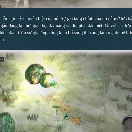
ểm cực kỳ chuyên biệt của nó. Sự gia tăng chính của nó nằm ở tư chấ
ngắn đáng kể thời gian học kỹ năng và đột phá, đặc biệt đối với các lư
chiến đấu. Còn sự gia tăng công kích bổ sung thì càng làm mạnh mẽ hơn 
ầu.