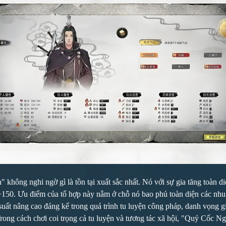
ng nghi ngờ gì là tồn tại xuất sắc nhất. Nó với sự gia tăng toàn diện
150. Ưu điểm của tổ hợp này nằm ở chỗ nó bao phủ toàn diện các nhu cầ
ệu suất nâng cao đáng kể trong quá trình tu luyện công pháp, danh vọn
ng cách chơi coi trọng cả tu luyện và tương tác xã hội, "Quỷ Cốc Ngo