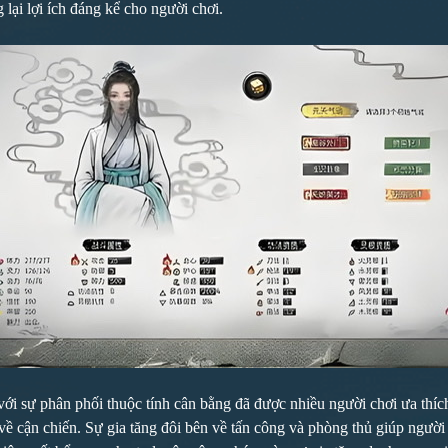
lại lợi ích đáng kể cho người chơi.
sự phân phối thuộc tính cân bằng đã được nhiều người chơi ưa thích. 
về cận chiến. Sự gia tăng đôi bên về tấn công và phòng thủ giúp người 