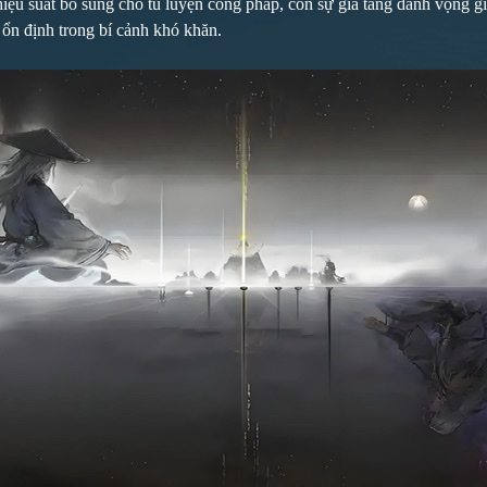
 hiệu suất bổ sung cho tu luyện công pháp, còn sự gia tăng danh vọng 
 ổn định trong bí cảnh khó khăn.