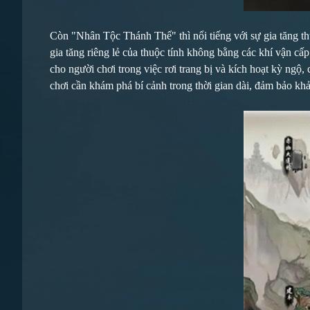
Còn "Nhân Tộc Thánh Thể" thì nổi tiếng với sự gia tăng thu
gia tăng riêng lẻ của thuộc tính không bằng các khí vận cấ
cho người chơi trong việc rơi trang bị và kích hoạt kỳ ngộ
chơi cần khám phá bí cảnh trong thời gian dài, đảm bảo khả