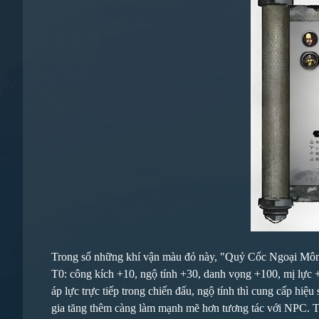
Trong số những khí vận màu đỏ này, "Quỷ Cốc Ngoại Môn" khô
T0: công kích +10, ngộ tính +30, danh vọng +100, mị lực +
áp lực trực tiếp trong chiến đấu, ngộ tính thì cung cấp hi
gia tăng thêm càng làm mạnh mẽ hơn tương tác với NPC. Tro