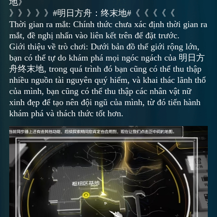
地》
》》》》》#明日方舟：终末地#《《《《《
Thời gian ra mắt: Chính thức chưa xác định thời gian ra
mắt, đề nghị nhấn vào liên kết trên để đặt trước.
Giới thiệu về trò chơi: Dưới bản đồ thế giới rộng lớn,
bạn có thể tự do khám phá mọi ngóc ngách của 明日方
舟终末地, trong quá trình đó bạn cũng có thể thu thập
nhiều nguồn tài nguyên quý hiếm, và khai thác lãnh thổ
của mình, bạn cũng có thể thu thập các nhân vật nữ
xinh đẹp để tạo nên đội ngũ của mình, từ đó tiến hành
khám phá và thách thức tốt hơn.