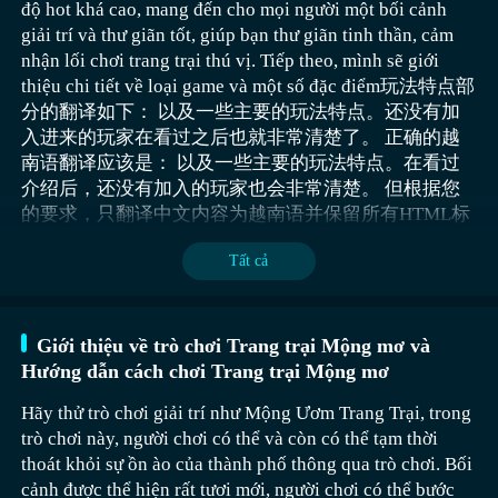
So với hình thức loại trực tiếp truyền thống, lối chơi mới
độ hot khá cao, mang đến cho mọi người một bối cảnh
này không chỉ thách thức hơn, mà còn kết hợp hoàn hảo
giải trí và thư giãn tốt, giúp bạn thư giãn tinh thần, cảm
Đến đây là giới thiệu về trò chơi ma quái tại biệt thự
giữa yếu tố tốc độ và khu vườn, giúp người chơi vừa có
nhận lối chơi trang trại thú vị. Tiếp theo, mình sẽ giới
trong Thời Không Trung của Họa Lữ Nhân. Sự kiện này
thể cạnh tranh trên đường đua, vừa được tận hưởng niềm
thiệu chi tiết về loại game và một số đặc điểm玩法特点部
cho phép mọi người hoàn thành cốt truyện chính, xem cốt
vui khi đua cùng bạn bè. Lối chơi mới mang lại cảm giác
分的翻译如下： 以及一些主要的玩法特点。还没有加
Địa chỉ tải xuống mới nhất của "Trang viên truyền kỳ"
truyện thú vị và nhận được phần thưởng phong phú.
tươi mới, nhịp độ cuộc đua紧凑的比赛节奏让体验更加
入进来的玩家在看过之后也就非常清楚了。 正确的越
Những người chơi đã hiểu rõ, hãy nhớ tham gia vào ngày
丰富。为了让大家更快地融入这个梦幻的庄园世界，游
》》》》》#Trang viên truyền kỳ#《《《《《
南语翻译应该是： 以及一些主要的玩法特点。在看过
10 tháng 7 và hoàn thành tất cả nhiệm vụ.
戏还推出了丰厚的福利活动。从6月26日开始，玩家们
介绍后，还没有加入的玩家也会非常清楚。 但根据您
Trang viên truyền kỳ rất hay,
khi mới bắt đầu, người chơi
就可以通过完成任务来获取“蓝波豚宝”T车的碎片，收
的要求，只翻译中文内容为越南语并保留所有HTML标
sẽ sở hữu một mảnh đất đang chờ được khai thác, đây
集满1000个碎片后，就能解锁这辆永久的赛车。这辆T
签和其他非文本内容，因此完整的翻译如下： ```html
chính là phôi thai của trang viên mơ ước. Nhiệm vụ đầu
车外观可爱，性能不凡，是玩家们不可错过的福利。
Tất cả
Phiên bản mới này cũng mang lại những ưu đãi tốt, từ
tiên là xây dựng các công trình cơ bản, kho để lưu trữ các
Hôm nay, hãy để mình giới thiệu chi tiết về trò chơi Mộng
以上就是qq飞车手游梦幻庄园玩法介绍的内容了。这次
ngày 6.26, người chơi có thể nhận miễn phí T-car Blue
loại cây trồng, sản phẩm chăn nuôi và các vật tư thu được
Ươm Trang Trại là loại game gì. Trò chơi này gần đây có
的梦幻庄园新玩法让QQ飞车手游不只是停留在高速竞
Dolphin Treasure vĩnh viễn. Sau khi hoàn thành nhiệm
trong trò chơi, dung lượng sẽ tăng lên theo cấp độ của
độ hot khá cao, mang đến cho mọi người một bối cảnh
速的层面，更扩展了游戏的玩法深度和可玩性。不论你
vụ, người chơi có thể nhận được mảnh vỡ của Blue
Giới thiệu về trò chơi Trang trại Mộng mơ và
trang viên, đảm bảo nguồn cung cấp vật tư đầy đủ. Còn
giải trí và thư giãn tốt, giúp bạn thư giãn tinh thần, cảm
是想体验田园风光，还是想与宠物互动，又或是和朋友
Dolphin Treasure, khi tích lũy đủ 1000 mảnh, họ có thể
Hướng dẫn cách chơi Trang trại Mộng mơ
nhà ở không chỉ là nơi nghỉ ngơi cho nhân vật, mà còn có
nhận lối chơi trang trại thú vị. Tiếp theo, mình sẽ giới
们一同角逐极速锦标赛，都能在这个全新的版本中找到
mở khóa chiếc T-car vĩnh viễn này.
thể nâng cấp để tăng một số thuộc tính của nhân vật.
thiệu chi tiết về loại game và một số đặc điểm玩法特点部
乐趣。相信在“梦幻庄园”上线后，大家会沉浸其中，收
Hãy thử trò chơi giải trí như Mộng Ươm Trang Trại, trong
分的翻译如下： 以及一些主要的玩法特点。还没有加
获无数快乐时光。 请继续翻译剩余部分： 紧凑的比赛
trò chơi này, người chơi có thể và còn có thể tạm thời
入进来的玩家在看过之后也就非常清楚了。 正确的越
节奏让体验更加丰富。为了让大家更快地融入这个梦幻
thoát khỏi sự ồn ào của thành phố thông qua trò chơi. Bối
南语翻译应该是： 以及一些主要的玩法特点。在看过
的庄园世界，游戏还推出了丰厚的福利活动。从6月26
cảnh được thể hiện rất tươi mới, người chơi có thể bước