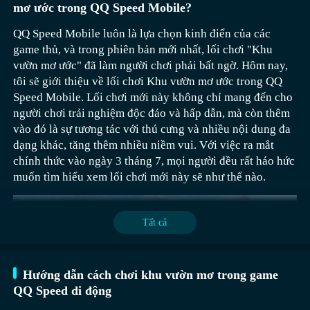
mơ ước trong QQ Speed Mobile?
QQ Speed Mobile luôn là lựa chọn kinh điển của các
game thủ, và trong phiên bản mới nhất, lối chơi "Khu
vườn mơ ước" đã làm người chơi phải bất ngờ. Hôm nay,
Sự kiện được chia thành bốn phần: Biệt thự, Phòng Lưu
tôi sẽ giới thiệu về lối chơi Khu vườn mơ ước trong QQ
trữ, Phòng Phim và Kho chứa. Tại biệt thự, bạn có thể
Speed Mobile. Lối chơi mới này không chỉ mang đến cho
hoàn thành nhiệm vụ chính, phụ và bí mật. Bằng cách
người chơi trải nghiệm độc đáo và hấp dẫn, mà còn thêm
tiêu hao sức lực hoạt động, bạn có thể thúc đẩy cốt truyện
vào đó là sự tương tác với thú cưng và nhiều nội dung đa
phát triển. Sức lực hoạt động sẽ phục hồi hàng ngày, hoặc
dạng khác, tăng thêm nhiều niềm vui. Với việc ra mắt
cũng có thể mua trực tiếp vào cuối kỳ.
chính thức vào ngày 3 tháng 7, mọi người đều rất háo hức
muốn tìm hiểu xem lối chơi mới này sẽ như thế nào.
Tất cả
Hướng dẫn cách chơi khu vườn mơ trong game
QQ Speed di động