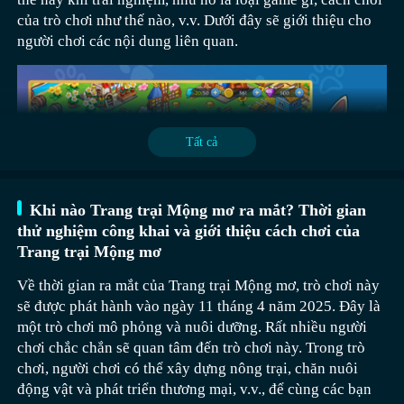
đến quy hoạch tinh tế của khu vườn ngoài trời, từng chi
验田园风光，还是想与宠物互动，又或是和朋友们一同
của trò chơi như thế nào, v.v. Dưới đây sẽ giới thiệu cho
tiết đều do người chơi tự tay tạo ra, một không gian riêng
角逐极速锦标赛，都能在这个全新的版本中找到乐趣。
》》》》》#Mộng_Ươm_Trang_Trại#《《《《《
người chơi các nội dung liên quan.
tư độc đáo và chỉ thuộc về mình, trở thành biểu tượng thể
相信在“梦幻庄园”上线后，大家会沉浸其中，收获无数
Mộng Ươm Trang Trại tập trung vào gameplay mô phỏng
hiện danh tiếng và gu thẩm mỹ trong thế giới trò chơi.
快乐时光。 以下是翻译后的完整内容：
trang trại, người chơi có thể sở hữu một trang trại riêng, ở
【Mộng Ươm Trang Trại】Địa chỉ đặt lịch/tải xuống
QQ Speed Mobile luôn là lựa chọn kinh điển của các
đây có thể tự do trồng các loại cây mà mình thích, cũng
phiên bản mới nhất
game thủ, và trong phiên bản mới nhất, lối chơi "Khu
có thể nuôi dưỡng nhiều loại động vật, ngoài ra, ngoài
》》》》》#Mộng_Ươm_Trang_Trại#《《《《《
vườn mơ ước" đã làm người chơi phải bất ngờ. Hôm nay,
những cài đặt thông thường này, người chơi còn có thể
Tất cả
tôi sẽ giới thiệu về lối chơi Khu vườn mơ ước trong QQ
chế tạo các nguyên liệu thành hàng hóa, điều này có thể
Speed Mobile. Lối chơi mới này không chỉ mang đến cho
giúp siêu anh hùng cứu thế giới, thiết lập tổng thể tương
người chơi trải nghiệm độc đáo và hấp dẫn, mà còn thêm
đối tự do, có hàng trăm loại trang trí khác nhau, có thể
Khi nào Trang trại Mộng mơ ra mắt? Thời gian
Vùng rau củ trong game được phân chia rõ ràng, cung
vào đó là sự tương tác với thú cưng và nhiều nội dung đa
xây dựng theo nhu cầu của mình.
thử nghiệm công khai và giới thiệu cách chơi của
cấp không gian đầy đủ cho người chơi thực hiện chiến
dạng khác, tăng thêm nhiều niềm vui. Với việc ra mắt
Trang trại Mộng mơ
lược trồng trọt. Các loại cây trồng đa dạng, từ những loại
chính thức vào ngày 3 tháng 7, mọi người đều rất háo hức
lá có chu kỳ sinh trưởng ngắn, chín nhanh, đến những
muốn tìm hiểu xem lối chơi mới này sẽ như thế nào.
Về thời gian ra mắt của Trang trại Mộng mơ, trò chơi này
Liên kết tải xuống mới nhất của "Trang trại mơ ước":
loại củ cần chăm sóc kỹ lưỡng trong thời gian dài. Mỗi
sẽ được phát hành vào ngày 11 tháng 4 năm 2025. Đây là
loại cây trồng có yêu cầu khác nhau về độ màu mỡ của
》》》》》#Trang trại mơ ước#《《《《《
một trò chơi mô phỏng và nuôi dưỡng. Rất nhiều người
đất, nước và thời gian chiếu sáng, việc lập kế hoạch trồng
chơi chắc chắn sẽ quan tâm đến trò chơi này. Trong trò
Trang trại mơ ước là một trò chơi mô phỏng kinh doanh,
trọt hợp lý, đảm bảo mỗi cây đều nhận được điều kiện
chơi, người chơi có thể xây dựng nông trại, chăn nuôi
tổng hợp, yếu tố xã hội, v.v. thành một trò chơi nuôi
sinh trưởng phù hợp, là chìa khóa để tăng năng suất.
động vật và phát triển thương mại, v.v., để cùng các bạn
Mộng Ươm Trang Trại là một trò chơi di động thuộc thể
dưỡng giải trí. Sau khi vào trò chơi, người chơi có thể xây