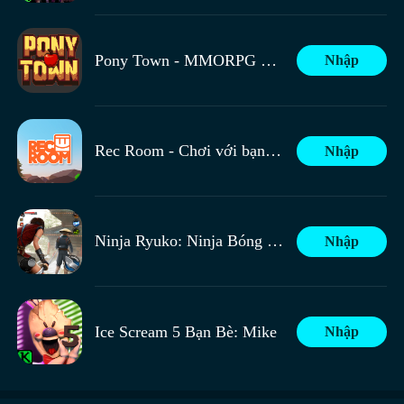
Cách chơi của Hero Attack rất chiến lược, người chơi cần
khăn hơn, đang chờ đợi mọi người, trò chơi sẽ có hình
xây dựng chiến thuật dựa trên đội hình của mình để hoàn
Đó là nội dung giới thiệu về các anh hùng trong Kingdom
thái nhân vật mới, và còn nhiều hoạt động khác có thể
toàn phá hủy thành trì của đối phương. Mức độ chơi khá
Rush Vengeance,
Hiểu rõ đặc điểm và cách mở khóa của
Pony Town - MMORPG Xã Hội
Nhập
trải nghiệm, trong giai đoạn thử nghiệm cũng đang không
cao, tuy nhiên trò chơi vẫn đang trong giai đoạn thử
các anh hùng có thể giúp người chơi lựa chọn và sử dụng
ngừng sáng tạo và tối ưu hóa, để tạo ra trải nghiệm hoàn
nghiệm, thời gian thử nghiệm công khai có thể vào
anh hùng hiệu quả hơn trong trò chơi, kết hợp ưu điểm kỹ
hảo nhất cho người chơi.
khoảng tháng 9 năm 2025, khi đó bạn có thể bắt đầu xây
năng của các anh hùng khác nhau để đưa ra chiến lược
dựng quân đoàn của mình.
phòng thủ hiệu quả hơn, đạt được thành tích tốt hơn trên
Rec Room - Chơi với bạn bè!
Nhập
chiến trường của Kingdom Rush Vengeance.
Thời gian thử nghiệm lần hai của Mã hiệu Bụm bụm vẫn
Trò chơi xây dựng kho anh hùng đồ sộ, mỗi anh hùng sở
chưa được công bố, nhưng về cách thiết lập trò chơi, đã
hữu kỹ năng và thuộc tính độc đáo, có anh hùng chuyên
Ninja Ryuko: Ninja Bóng Tối
Nhập
được chia sẻ ở trên. Nếu bạn đã chán các trò chơi otome
về sát thương diện rộng, có thể gây ra lượng sát thương
Nhân vật được khuyến nghị cho dấu ấn là Phu Shu, vai
truyền thống, bạn có thể tham gia vào trò chơi này để trở
lớn cho nhóm địch trong giao tranh, có anh hùng chuyên
trò của cô ấy là hỗ trợ, kỹ năng nhỏ của cô ấy có thể cung
thành nữ chính mafia, không ngừng chiến đấu vì gia đình.
về kiểm soát, hạn chế hành động của đơn vị quan trọng
cấp nhiều loại buff, bao gồm hồi mana, hồi máu và khiên,
Tất cả các nhân vật nam sẽ trở thành nhân vật phụ, chờ
của kẻ địch, tạo môi trường sản xuất cho phe ta, binh
điều này đủ để giúp người chơi có khả năng sống sót
Ice Scream 5 Bạn Bè: Mike
Nhập
đợi người chơi lựa chọn. Ngoài ra, trò chơi còn kết hợp
chủng từ cận chiến đến xạ thủ tầm xa, từ hỗ trợ phép
mạnh mẽ hơn, và tỷ lệ lỗi cũng giảm đáng kể.至于其他印
nhiều thiết lập chiến đấu, đòi hỏi người chơi phải liên tục
thuật đến công nhân cơ khí, mỗi binh chủng có nhiệm vụ
记角色都比较一般，因为印记加持下，角色的普遍输出
xây dựng các đội hình khác nhau để đối phó với các thế
riêng và khắc chế lẫn nhau, người chơi cần phối hợp anh
Cách chơi chính của Hero Attack xoay quanh việc nuôi
能力都不行，玩家们自行打输出就可以了，印记更多还
lực đen tối.
hùng và binh chủng một cách hợp lý dựa trên tình hình