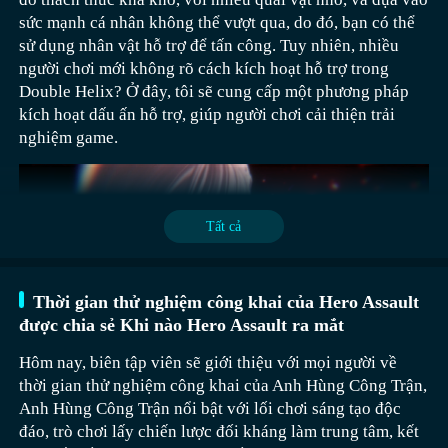
chiến được tăng cường đáng kể, bằng sức mạnh cơ bắp to
Ultraman được yêu thích như Tiga, Zero, Mebius, mà còn
》》》》》#Mã hiệu Bụm bụm#《《《《《
sức mạnh cá nhân không thể vượt qua, do đó, bạn có thể
lớn, anh ta có thể xé tan đội hình kẻ địch. Kỹ năng đột
hỗ trợ chuyển đổi hình thái và sử dụng kỹ năng đặc biệt,
sử dụng nhân vật hỗ trợ để tấn công. Tuy nhiên, nhiều
kích từ dưới đất có thể gây sát thương diện rộng cho kẻ
làm cho mỗi nhân vật Ultraman đều có cảm giác điều
Thời gian thử nghiệm lần hai của Mã hiệu Bụm bụm chưa
người chơi mới không rõ cách kích hoạt hỗ trợ trong
địch tụ tập, khi hóa thân thành quái vật miệng lớn, anh ta
khiển độc đáo.
được công bố. Nếu bạn không tham gia được thử nghiệm
Double Helix? Ở đây, tôi sẽ cung cấp một phương pháp
có thể nuốt chửng kẻ địch đơn lẻ, nhanh chóng loại bỏ
đầu tiên, bạn có thể đặt lịch tải tại豌豆荚 (Wandoujia),
kích hoạt dấu ấn hỗ trợ, giúp người chơi cải thiện trải
mối đe dọa trên chiến trường. Kỹ năng đột kích khác từ
như vậy khi có thông tin liên quan, bạn sẽ nhận được
nghiệm game.
dưới đất tập trung vào việc làm chậm tốc độ di chuyển
thông báo, và sau đó có thể trải nghiệm thử nghiệm lần
của kẻ địch thông qua rung động mặt đất, tạo điều kiện
hai. Nhiều người chơi chưa hiểu rõ về trò chơi này, tiếp
cho tháp phòng thủ phát huy tác dụng.
theo cũng sẽ có một giới thiệu ngắn gọn về trò chơi. Khi
nhắc đến trò chơi hẹn hò otome, trong đầu nhiều người
Có thể tự tổ hợp kỹ năng, cũng như trang bị và chiến
Tất cả
thường nghĩ đến việc thay đổi trang phục và các cốt
thuật để thể hiện phong cách cá nhân hóa tốt hơn, đồng
truyện ngọt ngào. Mặc dù Mã hiệu Bụm bụm cũng là một
thời nội dung cạnh tranh cũng sẽ công bằng hơn, mọi
trò chơi hẹn hò dành cho nữ, nhưng tổng thể thiết lập
người có thể thi đấu với đối thủ, tận hưởng niềm vui từ
Về lối chơi, trò chơi cũng rất đa dạng, bao gồm cốt truyện
Thời gian thử nghiệm công khai của Hero Assault
hoàn toàn khác biệt.
cuộc cạnh tranh, giữa mỗi anh hùng chiến đấu sẽ có mối
chính, săn đuổi quái vật, vết tích hư vô, thách thức lãnh
được chia sẻ Khi nào Hero Assault ra mắt
ràng buộc tương ứng, câu chuyện có thể làm phong phú
chúa và nhiều nội dung khác. Bạn có thể chơi solo hay
Hôm nay, biên tập viên sẽ giới thiệu với mọi người về
thêm trải nghiệm trò chơi, đồng thời nâng cấp cấp độ
hợp tác với bạn bè để vượt qua những thử thách khó
thời gian thử nghiệm công khai của Anh Hùng Công Trận,
nhân vật, nhận được nhiều phần thưởng hơn.
khăn, điều này là điều mà nhiều trò chơi di động dựa trên
Anh Hùng Công Trận nổi bật với lối chơi sáng tạo độc
IP Ultraman khác không có. Cơ chế chiến đấu của nó
Đầu tiên, người chơi cần mở balo chiến thuật, sau đó kéo
đáo, trò chơi lấy chiến lược đối kháng làm trung tâm, kết
cũng khá cứng cáp, với các yếu tố như bay lên, né tránh,
dấu ấn hỗ trợ từ balo vào bánh xe điều khiển. Khi người