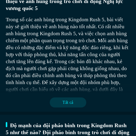
thiệu về anh hùng trong trò chơi di động Nghị lực
trong các môi trường khác nhau - Đồ họa AAA chất
vương quốc 5
lượng console: Ngập tràn trong môi trường 3D toàn
cảnh 360 độ: cảnh quan thành phố, sa mạc, núi non, đại
Trong số các anh hùng trong Kingdom Rush 5, bài viết
dương, v.v. - Điều khiển đơn giản và mượt mà trên
này sẽ giới thiệu về anh hùng nào tốt nhất. Có rất nhiều
thiết bị di động, với cơ chế điều khiển trực quan và
anh hùng trong Kingdom Rush 5, và việc chọn anh hùng
thân thiện với người dùng - Đồ họa 3D chi tiết với hiệu
chiếm một phần quan trọng trong trò chơi. Mỗi anh hùng
ứng đặc biệt ấn tượng. - Thiết kế dành cho tất cả các
đều có những đặc điểm và kỹ năng độc đáo riêng, khi kết
thế hệ và mức độ kỹ năng của người chơi - Đồ họa 3D
hợp với tháp phòng thủ, khả năng tấn công của người
chi tiết với hiệu ứng đặc biệt ấn tượng. - Máy quay
chơi tăng lên đáng kể. Trong các bản đồ khác nhau, kẻ
điện ảnh cho những pha tiêu diệt ấn tượng Nhảy vào
địch mà người chơi gặp phải cũng không giống nhau, do
máy bay chiến đấu Thế Chiến II của bạn và bắn súng
đó cần phải điều chỉnh anh hùng và tháp phòng thủ theo
cho đến khi bầu trời không còn kẻ địch! Bạn sẽ có thể
tình hình cụ thể. Để xây dựng một đội nhóm phù hợp,
chiến đấu trên tất cả những chiếc máy bay đuổi bắt và
người chơi cần hiểu rõ về các anh hùng, và dưới đây là
chặn không quân nổi tiếng nhất của thời đại chúng tôi,
chi tiết về các anh hùng trong Kingdom Rush 5.
cũng như trên các nguyên mẫu chiến đấu không quân
Tất cả
hàng đầu. Đừng chờ đợi nữa, phi công! Có thể tải ngay
lập tức, trò chơi hoàn toàn miễn phí! Có vấn đề gì
không? Có gợi ý nào không? Chúng tôi rất muốn nghe
Độ mạnh của đội pháo binh trong Kingdom Rush
từ bạn.Một phi đội máy bay chiến đấu Thế Chiến II
5 như thế nào? Đội pháo binh trong trò chơi di động
đang chuẩn bị cất cánh trên đường băng! Bạn đã sẵn