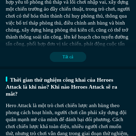
hợp yếu tố phòng thủ tháp và lối chơi nhập vai, xây dựng
phá vỡ sức đề kháng, hợp thể, phối hợp với kỹ năng hỗ
chơi vào giao diện chiến đấu, chỉ cần mở bánh xe và nhấn
một chiến trường ảo đầy chiến thuật, trong trò chơi, người
trợ và hệ thống combo.
vào dấu 印错了，让我继续完成翻译：
chơi có thể hóa thân thành chỉ huy phòng thủ, thông qua
việc bố trí tháp phòng thủ, điều chỉnh anh hùng và binh
Đầu tiên, người chơi cần mở ba lô chiến thuật, sau đó kéo
chủng, xây dựng hàng phòng thủ kiên cố, cũng có thể trở
dấu ấn hỗ trợ từ ba lô vào bánh xe điều khiển. Khi người
thành thống soái tấn công, lên kế hoạch cho tuyến đường
chơi vào giao diện chiến đấu, chỉ cần mở bánh xe và nhấn
tấn công, phối hợp đơn vị tác chiến, phát động cuộc tấn
vào dấu ấn, ngay lập tức sẽ triệu hồi một đồng đội để
Khi vào trò chơi, người chơi sẽ đến một thế giới tồn tại
công mạnh mẽ vào căn cứ địch, tiếp theo hãy cùng biên
cùng tham gia chiến đấu. Trong thời gian dấu ấn tồn tại,
nhiều thế lực mafia. Nhân vật mà người chơi đóng vai
Tất cả
tập viên xem nhé.
đơn vị hỗ trợ sẽ liên tục giúp người chơi tấn công hoặc
không còn là hình tượng yếu đuối thông thường, và mối
Toriss có vai trò là công nhân xây dựng tường thành
phòng thủ bên cạnh.
quan hệ với các nhân vật nam cũng không đơn thuần là
Hàng tuần sẽ tổ chức các sự kiện lớn, có thể trải nghiệm
vương quốc, đầy đặc trưng về kỹ thuật và sáng tạo. Hai
xem phim, đi dạo. Người chơi sẽ đóng vai nữ chính mafia,
tiếp theo, mọi người cũng có thể nhận được giải thưởng
công nhân được triệu hồi mặc dù có sát thương hạn chế,
Thời gian thử nghiệm công khai của Heroes
phải đấu tranh vì gia đình và các thế lực khác. Trong quá
tinh xảo, trong quá trình trải nghiệm, chỉ cần hoàn thành
nhưng có thể hỗ trợ tấn công trên chiến trường, tạo ra sự
Về câu hỏi về thời gian thử nghiệm thứ hai của Siêu Anh
Attack là khi nào? Khi nào Heroes Attack sẽ ra
trình xoay sở với các vấn đề, người chơi sẽ gặp gỡ vài
nhiệm vụ cụ thể và chiến đấu, có thể giúp mình thúc đẩy
quấy rối liên tục. Kỹ năng hồi phục máu thông qua ăn
Hùng Ultraman, thông tin dừng lại ở đây. Trò chơi sẽ
mắt?
nhân vật nam, mỗi nhân vật đều có thiết kế nổi bật cùng
phát triển cốt truyện, khi sử dụng, người chơi nhất định
uống giúp anh ta có khả năng tồn tại lâu hơn trên chiến
không có đợt thử nghiệm nội bộ tiếp theo, ngày 29 tháng
khả năng chiến đấu riêng biệt. Người chơi có thể chọn
phải phối hợp nhân vật một cách hợp lý, mỗi nhân vật sẽ
trường. Khi tấn công xoay tròn, công cụ trong tay trở
7 là ngày chính thức ra mắt. Mọi người hãy nhanh tay đặt
Hero Attack là một trò chơi chiến lược anh hùng theo
nhân vật nam theo cách và góc nhìn độc đáo hơn.
có thuộc tính và kỹ năng tương ứng, cần phải phối hợp
thành vũ khí chết người, gây sát thương diện rộng cho kẻ
trước qua ứng dụng 9game! Siêu Anh Hùng Ultraman
phong cách hoạt hình, người chơi cần phải xây dựng đội
một cách hợp lý mới có thể phát huy sức mạnh chiến đấu
địch xung quanh. Tháp tạm thời được xây dựng ngay lập
không chỉ là một trò chơi đánh đấm đòi hỏi cả kỹ năng
quân mạnh mẽ của mình để đánh bại đối phương. Cách
mạnh nhất,
trò chơi sở hữu lõi chơi là việc đẩy bản đồ, kết
tức như một điểm phòng thủ tạm, cung cấp hỏa lực từ xa
điều khiển lẫn chiến thuật, mà còn là một cuộc phiêu lưu
chơi chiến lược khá toàn diện, nhiều người chơi muốn
hợp với câu chuyện du hành thời gian, trải nghiệm cảnh
ổn định. Sau khi phá hủy tháp, kỹ năng tấn công từ trên
đầy nhiệt huyết giúp bạn trở về với ký ức tuổi thơ.
thử, nhưng trò chơi vẫn đang trong giai đoạn thử nghiệm,