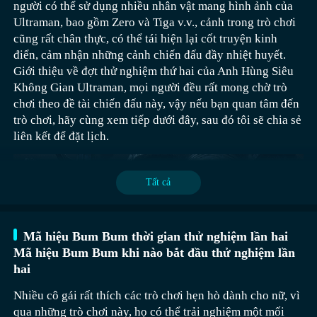
mang lại trải nghiệm về cường độ sát thương tốt hơn.
người có thể sử dụng nhiều nhân vật mang hình ảnh của
【Ultraman: Siêu Anh Hùng】Đặt trước/tải xuống phiên
của anh ta rất mạnh, hiệu quả trong việc dọn dẹp quân
chiến trường tấn công kẻ địch. Độc tố mà cô giải phóng
Ultraman, bao gồm Zero và Tiga v.v., cảnh trong trò chơi
bản mới nhất
địch nhỏ, nhưng nhược điểm là chỉ số cơ bản thấp, khả
có thể âm thầm xâm nhập vào sinh lực của quân địch, lốc
cũng rất chân thực, có thể tái hiện lại cốt truyện kinh
năng duy trì sát thương không đủ; Grimson có sức tấn
xoáy nhỏ xung quanh cơ thể cô không chỉ gây sát thương
》》》》》#Ultraman: Siêu Anh Hùng#《《《《《
điển, cảm nhận những cảnh chiến đấu đầy nhiệt huyết.
công vừa phải, rất tốt khi đối mặt với quái nhỏ, sau khi
liên tục cho kẻ địch gần kề, mà còn giúp cô hồi phục
相信大家现在已经比较清楚王国保卫战5炮兵小队强度
Giới thiệu về đợt thử nghiệm thứ hai của Anh Hùng Siêu
biến đổi sẽ nhận được sát thương cao và khả năng hồi
Thực tế, mọi người không cần phải quan tâm đến khi nào
máu, thực hiện cả tấn công lẫn phòng thủ. Hiệu ứng thiêu
怎么样了吧，只要大家能够搭配好合适的防御塔和英
Không Gian Ultraman, mọi người đều rất mong chờ trò
máu tốt, nhưng khi đối mặt với quái lớn, nhược điểm trở
sẽ có đợt thử nghiệm thứ hai, bởi vì trò chơi đã chính thức
đốt của ngọn lửa xanh có thể ức chế liên tục kẻ địch trong
雄，炮兵小队所造成的群体输出绝对非常出色。这是在
chơi theo đề tài chiến đấu này, vậy nếu bạn quan tâm đến
nên rõ ràng, tổng thể tính ổn định của sát thương không
lên lịch công chiếu vào ngày 29 tháng 7 năm 2025, rất
phạm vi, trong khi kỹ năng rễ cây quấn có thể làm chậm
很多关卡中帮助大家快速清兵的强势防御塔，一定要重
trò chơi, hãy cùng xem tiếp dưới đây, sau đó tôi sẽ chia sẻ
cao.
nhanh nữa sẽ ra mắt. Tôi khuyên bạn nên đặt trước qua
tốc độ tiến quân của kẻ địch, đồng thời gây thêm sát
点利用起来。
liên kết để đặt lịch.
ứng dụng 9game, như vậy trước 1-2 ngày khi trò chơi ra
thương thông qua việc co rút dây leo, khiến quân địch
mắt, bạn có thể tự động tải xuống và cài đặt khách hàng,
继续翻译剩余部分：
khó khăn trong việc di chuyển dưới sự ràng buộc của
sau đó chờ đợi cho đến khi máy chủ mở cửa.
Trong thực tế, để phát huy tối đa ưu điểm của Đội Pháo
thiên nhiên.
Tất cả
Binh, bạn có thể kết hợp với tháp phòng thủ như Súng
Khi di chuyển một khoảng cách vượt quá 150 đơn vị, Đội
Thần Công Ba Nòng, Pháp Sư Tử Thần, hoặc các anh
Pháo Binh sẽ được phóng thẳng đến điểm tập kết, do đó,
hùng như Karathos hoặc Bohnhardt. Chọn Súng Thần
Mã hiệu Bum Bum thời gian thử nghiệm lần hai
khả năng hỗ trợ của họ cũng rất mạnh, đây là kỹ năng bị
Công Ba Nòng nhằm tận dụng sức mạnh tấn công diện
Mã hiệu Bum Bum khi nào bắt đầu thử nghiệm lần
động. Kỹ năng mở rộng đội hình cho phép tăng số lượng
rộng của nó, giúp dọn dẹp quái vật. Kết hợp với Pháp Sư
hai
thành viên trong Đội Pháo Binh, là kỹ năng cốt lõi, người
Tử Thần, sử dụng quân bộ xương do Pháp Sư Tử Thần
chơi nên ưu tiên nâng cấp kỹ năng này. Kỹ năng đạn cháy
triệu hồi để chặn kẻ địch, sau đó Đội Pháo Binh có thể
Nhiều cô gái rất thích các trò chơi hẹn hò dành cho nữ, vì
chỉ cần bắn một quả đạn nổ có thể gây sát thương trong
cung cấp liên tục sát thương diện rộng. Karathos hoặc
qua những trò chơi này, họ có thể trải nghiệm một mối
Bài viết đã mô tả chi tiết về cách các anh hùng thể hiện