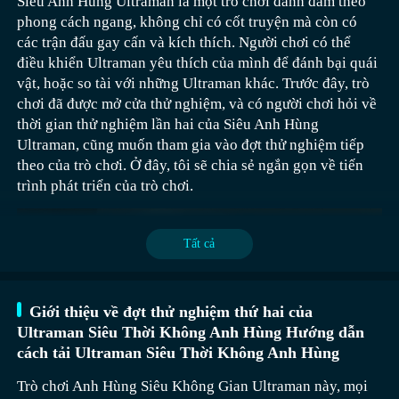
Siêu Anh Hùng Ultraman là một trò chơi đánh đấm theo
lá chắn; Leryn cũng di chuyển chậm, nhưng bền bỉ và
phong cách ngang, không chỉ có cốt truyện mà còn có
kiểm soát tốt, có thể chịu đựng nhiều sát thương, kỹ năng
các trận đấu gay cấn và kích thích. Người chơi có thể
cuối cùng rất hiệu quả đối với những con quái vật lớn;
điều khiển Ultraman yêu thích của mình để đánh bại quái
Onagro có tốc độ di chuyển không cao, nhưng sức tấn
vật, hoặc so tài với những Ultraman khác. Trước đây, trò
công tốt, kỹ năng cuối cùng có sát thương cao và thời
chơi đã được mở cửa thử nghiệm, và có người chơi hỏi về
Trong thực tế, để phát huy tối đa ưu điểm của Đội Pháo
gian hồi chiêu ngắn, có thể bù đắp cho sát thương gây ra.
Niru, như một người bảo vệ rừng, bao quanh bởi hơi thở
thời gian thử nghiệm lần hai của Siêu Anh Hùng
Binh, bạn có thể kết hợp với tháp phòng thủ như Súng
tự nhiên, hệ thống kỹ năng của cô深度融合了草木与元素
Ultraman, cũng muốn tham gia vào đợt thử nghiệm tiếp
Thần Công Ba Nòng, Pháp Sư Tử Thần, hoặc các anh
的力量，召唤出的小精灵如同森林的使者，在战场上灵
theo của trò chơi. Ở đây, tôi sẽ chia sẻ ngắn gọn về tiến
hùng như Karathos hoặc Bohnhardt. Chọn Súng Thần
活穿梭攻击敌人，释放的毒素能悄无声息地侵蚀小股敌
trình phát triển của trò chơi.
Công Ba Nòng nhằm tận dụng sức mạnh tấn công diện
军的生命力，自身周围掀起的小龙卷，既能对靠近的敌
rộng của nó, giúp dọn dẹp quái vật. Kết hợp với Pháp Sư
人造成持续伤害，又能为自身补充生命值，实现攻防一
Tử Thần, sử dụng quân骷髅兵一起拦截敌人，死灵法师
体，绿色火焰的灼烧效果则能对范围内的敌人形成持续
Số lượng thành viên có thể điều chỉnh trong Đội Pháo
Tất cả
拦截敌人后，炮兵小队可以持续提供范围伤害。拉托或
压制，而树根缠绕技能不仅能减缓敌人的推进速度，还
Binh là nhiều nhất, cho phép họ phát huy tác dụng phòng
波恩哈特都是范围控制和范围伤害非常强的英雄。
能通过藤蔓的收缩造成额外伤害，让敌军在自然的束缚
thủ và tấn công mạnh mẽ hơn khi đối mặt với nhiều kẻ
中寸步难行。
thù. Khi các thành viên Đội Pháo Binh đạt cấp độ tối đa,
Giới thiệu về đợt thử nghiệm thứ hai của
cả trong chiến đấu cận chiến và xa, DPS đều trên 21, mức
Ultraman Siêu Thời Không Anh Hùng Hướng dẫn
Niru, như một người bảo vệ rừng, bao quanh bởi hơi thở
độ gây sát thương gần bằng với Cung Thủ Hoàng Gia,
cách tải Ultraman Siêu Thời Không Anh Hùng
Vesper + Grimson
tự nhiên, hệ thống kỹ năng của cô sâu sắc kết hợp sức
khả năng chặn kẻ thù cũng ở mức trung bình, nhưng có
mạnh của cây cỏ và nguyên tố, triệu hồi ra những tinh
thể cải thiện thông qua việc nâng cấp kỹ năng chặn,
Trò chơi Anh Hùng Siêu Không Gian Ultraman này, mọi
Vesper chuyên về tấn công từ xa, khả năng tấn công từ xa
linh nhỏ như sứ giả của rừng, di chuyển linh hoạt trên