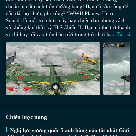
chuẩn bị cất cánh trên đường băng! Bạn đã sẵn sàng để
dẫn dắt họ chưa, phi công? "WWII Planes: Hero
Squad" là một trò chơi máy bay chiến đấu phong cách
và không khí thời kỳ Thế Chiến II. Bạn có thể trở thành
vị chỉ huy tối cao trên bầu trời trong trò chơi hành động
...
Tất cả
AAA này đầy kịch tính. Giải phóng sức mạnh của máy
bay của bạn, tấn công kho vũ khí trên đôi cánh chiến
đấu của kẻ địch, và chiếu sáng bầu trời với những vụ
nổ rực lửa trong các cuộc hỗn chiến trên không 3D.
Tham gia cùng người chơi từ khắp nơi trên thế giới,
tham gia vào trận chiến PvP cuối cùng, tranh giành
quyền thống trị không quân máy bay chiến đấu cổ điển.
Công nghệ hàng không quân sự mang đến cho bạn
nhiều loại máy bay đa dạng. Các tính năng chính của
trò chơi: - Chọn một chiếc máy bay từ những chiếc
máy bay nổi tiếng và ý nghĩa nhất của Thế Chiến II -
Chiến lược nóng
Tham gia vào những cuộc hỗn chiến ngoạn mục với
máy bay địch - Khả năng nâng cấp máy bay - Nhiều
Nghị lực vương quốc 5 anh hùng nào tốt nhất Giới
giai đoạn - Các hoạt động hải quân và không quân