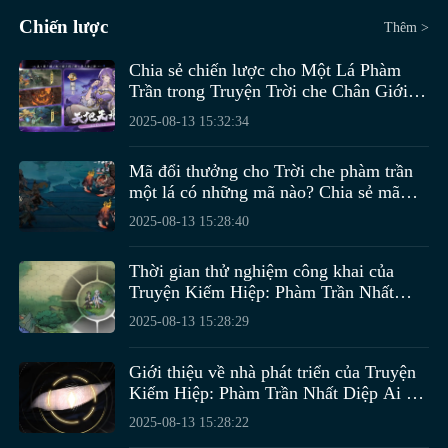
dưỡng anh hùng và xây dựng tháp phòng thủ. Khi chơi
是用于辅助比较好。
chiến đấu, phát huy hiệu suất chiến đấu tối đa.
chế độ bình thường, loại binh lính của đối phương là cố
Chiến lược
Thêm >
định, vì vậy trước khi bắt đầu, bạn có thể sử dụng mối
quan hệ khắc chế giữa các binh chủng để lên kế hoạch
Chia sẻ chiến lược cho Một Lá Phàm
Trần trong Truyện Trời che Chân Giới
chiến thuật, như vậy bạn có thể đạt được kết quả tốt hơn
Hướng dẫn chơi cho người mới bắt đầu
để nhận phần thưởng. Đồng thời, trong trò chơi, bạn cũng
2025-08-13 15:32:34
với Một Lá Phàm Trần
có thể xây dựng tháp phòng thủ để cung cấp thêm sức
mạnh tấn công, chỉ cần hoàn toàn phá hủy căn cứ của đối
Mã đổi thưởng cho Trời che phàm trần
phương là có thể giành chiến thắng.
một lá có những mã nào? Chia sẻ mã
quà tặng game di động Trời che phàm
Các binh chủng trong trò chơi cần được nâng cấp, nếu
2025-08-13 15:28:40
trần một lá
không, ở giai đoạn sau gặp quái vật cấp cao, do sự chênh
lệch về cấp độ quá lớn, chúng sẽ bị tiêu diệt ngay lập tức,
Thời gian thử nghiệm công khai của
như vậy dù tháp phòng thủ của bên ta có máu dày đến
Truyện Kiếm Hiệp: Phàm Trần Nhất
Còn lại các nhân vật dấu ấn đều khá bình thường, vì dưới
Trong chiến đấu, người chơi có thể sử dụng nhiều kỹ
Diệp Giới thiệu thời gian thử nghiệm
mấy cũng sẽ bị phá hủy. Vì vậy, hãy cố gắng nâng cấp
2025-08-13 15:28:29
sự hỗ trợ của dấu ấn, khả năng gây sát thương của các
năng phép thuật khác nhau, mang lại sự thay đổi không
công khai của Truyện Kiếm Hiệp: Phàm
các đơn vị anh hùng thường xuyên sử dụng, như vậy khi
nhân vật thường không cao. Người chơi có thể tự mình
Trần Nhất Diệp là khi nào
ngờ cho trận đấu, phép thuật mạnh mẽ có thể gây ra
chiến đấu, bạn có thể chiếm ưu thế từ đầu, và có thể triệu
Giới thiệu về nhà phát triển của Truyện
thực hiện việc gây sát thương, dấu ấn chủ yếu dùng để hỗ
lượng sát thương lớn cho khu vực rộng lớn của kẻ địch,
hồi các đơn vị chiến đấu cấp cao sau này để hoàn thành
Kiếm Hiệp: Phàm Trần Nhất Diệp Ai là
trợ tốt hơn.
dọn sạch quân địch dày đặc, cũng có phép thuật hỗ trợ,
cuộc phản công.
nhà phát triển của Truyện Kiếm Hiệp:
2025-08-13 15:28:22
có thể cung cấp khiên bảo vệ, tăng tốc độ di chuyển cho
Hiện tại, đây là tất cả thông tin mà tôi cung cấp về cách
Phàm Trần Nhất Diệp?