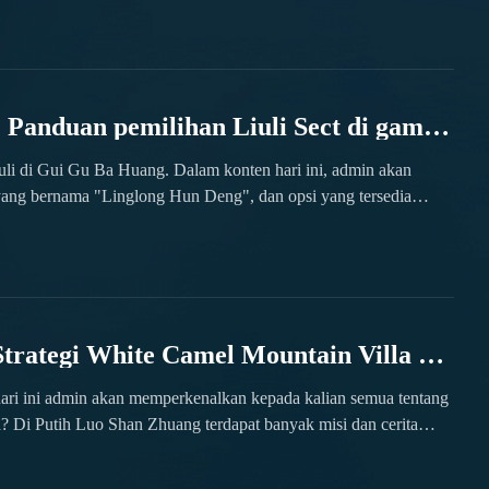
dan menarik.
 Panduan pemilihan Liuli Sect di game
uli di Gui Gu Ba Huang. Dalam konten hari ini, admin akan
yang bernama "Linglong Hun Deng", dan opsi yang tersedia
ari ini yang mungkin membantu Anda membuat keputusan yang
trategi White Camel Mountain Villa di
ari ini admin akan memperkenalkan kepada kalian semua tentang
 Di Putih Luo Shan Zhuang terdapat banyak misi dan cerita
i sini, oleh karena itu banyak pemain yang ingin pergi ke Putih
in memasuki Putih Unyu Shan...