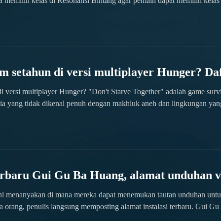
 memilih kelas di Resonansi Bintang agar pemain dapat memilih kelas ya
ya permainan secara keseluruhan, serta menikmati kesenangan yang dib
m setahun di versi multiplayer Hunger? Da
di versi multiplayer Hunger? "Don't Starve Together" adalah game surv
nia yang tidak dikenal penuh dengan makhluk aneh dan lingkungan yan
getahui jumlah hari spesifik dalam setahun sangat penting untuk pere
Starve Together" memiliki 70 hari secara default, dengan game dimula
erbaru Gui Gu Ba Huang, alamat unduhan v
ni menanyakan di mana mereka dapat menemukan tautan unduhan untuk 
orang, penulis langsung memposting alamat instalasi terbaru. Gui Gu 
a pemain perlu terus-menerus meningkatkan realm mereka, meningkatk