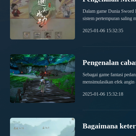
Dalam game Dunia Sword Imm
sistem pertempuran saling 
dengan estetika Timur, pen
2025-01-06 15:32:35
bermain roh pelindung ini,
Pengenalan caba
Xianjian di duni
Sebagai game fantasi pedan
mensimulasikan efek angin 
dan beragam, serta desain 
2025-01-06 15:32:18
tradisional Tiongkok yang i
Bagaimana keter
Xinghang di dun