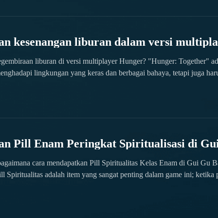
n kesenangan liburan dalam versi multip
ran dalam versi multiplayer Hunger
mbiraan liburan di versi multiplayer Hunger? "Hunger: Together" ad
enghadapi lingkungan yang keras dan berbagai bahaya, tetapi juga ha
buat bertahan hidup menjadi lebih sulit, tetapi elemen liburan yan
ran dalam "Hunger: Together"主要用于制作冬季盛宴的食谱，冬... Mohon maaf, ada bagian dalam teks yang 
tkan kegembiraan liburan di versi multiplayer Hunger? "Hunger: Together" adalah
angat disukai pemain, di mana pemain tidak hanya harus menghadapi li
a yang terbatas. Kehangatan dan kegelapan musim dingin membuat berta
n Pill Enam Peringkat Spiritualisasi di G
mberikan harapan dan kesenangan baru bagi pemain. Kegembiraan lib
im dingin, seperti...
agaimana cara mendapatkan Pill Spiritualitas Kelas Enam di Gui Gu B
 Spiritualitas adalah item yang sangat penting dalam game ini; ketika p
in melewati tahap tersebut dengan lancar dan mendapatkan peningkatan 
i, mari ikuti penjelasan berikutnya.