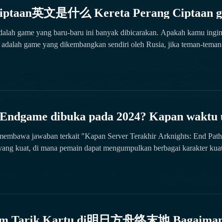
Ciptaan英文是什么 Kereta Perang Ciptaan g
dalah game yang baru-baru ini banyak dibicarakan. Apakah kamu ingin
 adalah game yang dikembangkan sendiri oleh Rusia, jika teman-teman i
araan Perang Kreasi belum diluncurkan, tetapi teman-teman dapat mel
ngga nantinya bisa langsung memainkannya.
Endgame dibuka pada 2024? Kapan waktu u
 membawa jawaban terkait "Kapan Server Terakhir Arknights: End Path
h yang kuat, di mana pemain dapat mengumpulkan berbagai karakter k
layah untuk melakukan eksplorasi dan tantangan, prosesnya sangat men
annya bisa mempersiapkan diri lebih awal!
stem Tarik Kartu di明日方舟终末地 Bagaima