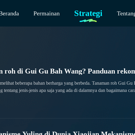
Strategi
Beranda
Permainan
Tentan
n roh di Gui Gu Bah Wang? Panduan reko
elihat beberapa bahan berharga yang berbeda. Tanaman roh Gui Gu Ba
 tentang jenis-jenis apa saja yang ada di dalamnya dan bagaimana car
bisa melihat bersama, semoga teman-teman dapat memperhatikan beberapa
uil Immortal...
isme Yuling di Dunia Xiaojian Mekanisme 